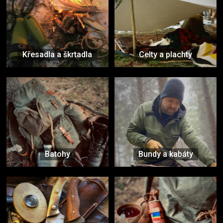
Křesadla a škrtadla
Celty a plachty
Batohy
Bundy a kabáty