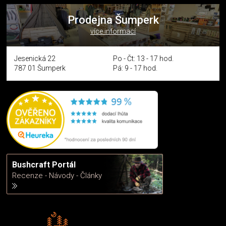
Prodejna Šumperk
více informací
Jesenická 22
Po - Čt: 13 - 17 hod.
787 01 Šumperk
Pá: 9 - 17 hod.
Bushcraft Portál
Recenze - Návody - Články
Rádi předáváme zkušenosti