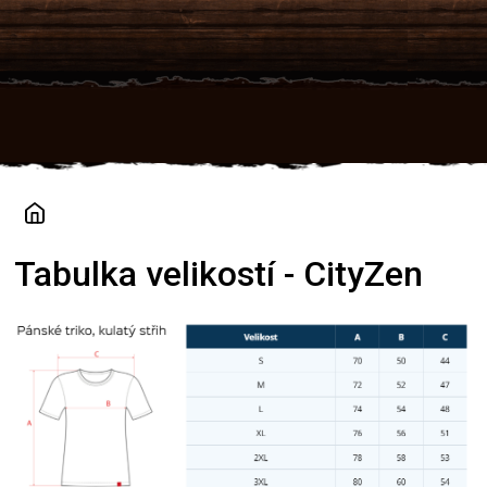
Přejít
na
obsah
Tabulka velikostí - CityZen