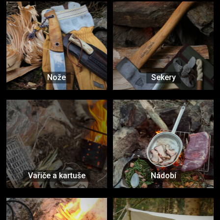
Nože
Sekery
Vařiče a kartuše
Nádobí