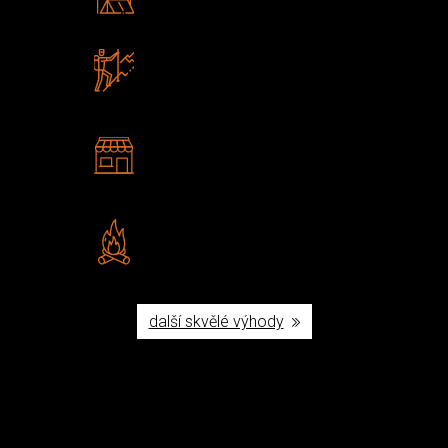
Poradíme vám s výběrem
Zboží sami testujeme
U nás nekoupíte „zajíce v pytli“
2 kamenné prodejny
Navštivte nás v Praze a
Šumperku
Vlastní značka JuBö
Poctivá ruční výroba v ČR
další skvělé výhody
Užijte si to v přírodě
Vybavení, na které spoléháte nejčastěji