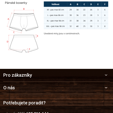
Z
Pro zákazníky
á
p
a
O nás
t
í
Potřebujete poradit?