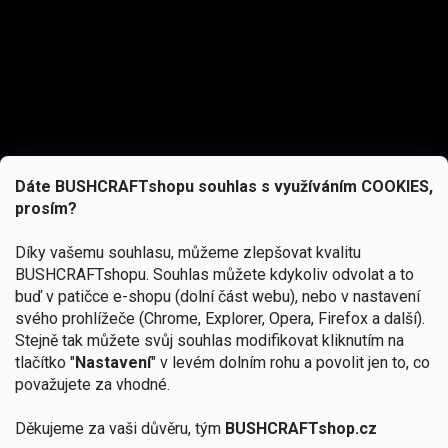
Dáte BUSHCRAFTshopu souhlas s využíváním COOKIES,
prosím?
Díky vašemu souhlasu, můžeme zlepšovat kvalitu
BUSHCRAFTshopu.
Souhlas můžete kdykoliv odvolat a to
buď v patičce e-shopu (dolní část webu), nebo v nastavení
svého prohlížeče (Chrome, Explorer, Opera, Firefox a další).
Stejně tak můžete svůj souhlas modifikovat kliknutím na
tlačítko "
Nastavení
" v levém dolním rohu a povolit jen to, co
Přihlásit se
považujete za vhodné.
Vložením e-mailu souhlasíte s
podmínkami ochrany osobních údajů
Děkujeme za vaši důvěru, tým
BUSHCRAFTshop.cz