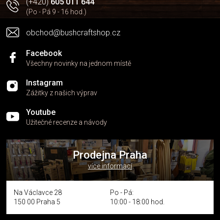
(+420)
605 011 644
(Po - Pá 9 - 16 hod.)
obchod@bushcraftshop.cz
Facebook
Všechny novinky na jednom místě
Instagram
Zážitky z našich výprav
Youtube
Užitečné recenze a návody
Prodejna Praha
více informací
Na Václavce 28
Po - Pá:
150 00 Praha 5
10:00 - 18:00 hod.