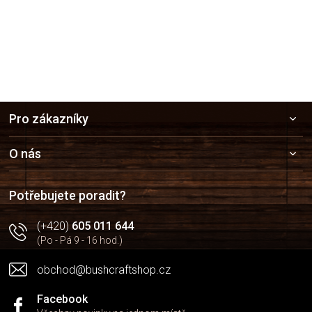
Z
Pro zákazníky
á
p
a
O nás
t
í
Potřebujete poradit?
(+420)
605 011 644
(Po - Pá 9 - 16 hod.)
obchod@bushcraftshop.cz
Facebook