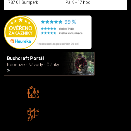
787 01 Šumperk
Pá: 9 - 17 hod.
Bushcraft Portál
Recenze - Návody - Články
Rádi předáváme zkušenosti
Poradíme vám s výběrem
Zboží sami testujeme
U nás nekoupíte „zajíce v pytli“