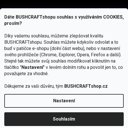
Dáte BUSHCRAFTshopu souhlas s využíváním COOKIES,
prosím?
Díky vašemu souhlasu, můžeme zlepšovat kvalitu
BUSHCRAFTshopu.
Souhlas můžete kdykoliv odvolat a to
buď v patičce e-shopu (dolní část webu), nebo v nastavení
svého prohlížeče (Chrome, Explorer, Opera, Firefox a další).
Stejně tak můžete svůj souhlas modifikovat kliknutím na
tlačítko "
Nastavení
" v levém dolním rohu a povolit jen to, co
Přihlásit se
považujete za vhodné.
Vložením e-mailu souhlasíte s
podmínkami ochrany osobních údajů
Děkujeme za vaši důvěru, tým
BUSHCRAFTshop.cz
Nastavení
Od 27.7. - 7.8. bude prodejna v Praze uzavřena.
Copyright 2026
BUSHCRAFTshop.cz
. Všechna práva
🏕️ Kupte do 12. 8. jakýkoliv produkt JuBö a
vyhrazena.
Upravit nastavení cookies
zapojte se do slosování o kurz s
Souhlasím
Krakenem.
VYBRAT JuBö »
Vytvořil Shoptet