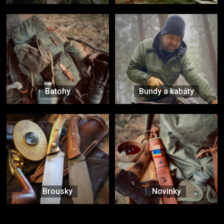
Batohy
Bundy a kabáty
Brousky
Novinky