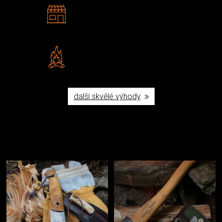
2 kamenné prodejny
Navštivte nás v Praze a
Šumperku
Vlastní značka JuBö
Poctivá ruční výroba v ČR
další skvělé výhody
Užijte si to v přírodě
Vybavení, na které spoléháte nejčastěji