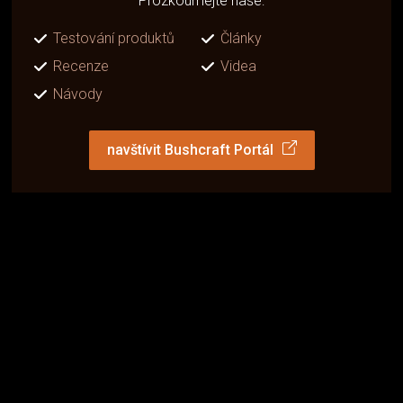
Prozkoumejte naše:
Testování produktů
Články
Recenze
Videa
Návody
navštívit Bushcraft Portál