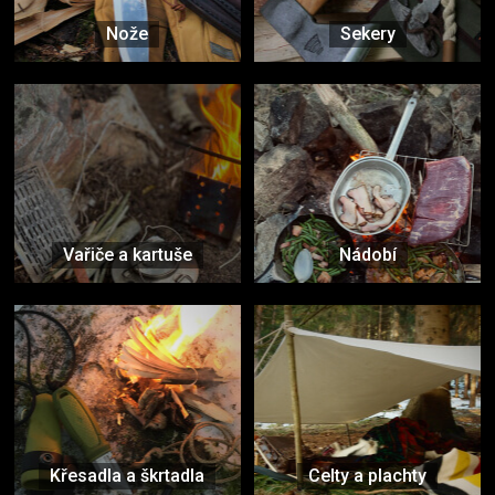
Nože
Sekery
Vařiče a kartuše
Nádobí
Křesadla a škrtadla
Celty a plachty