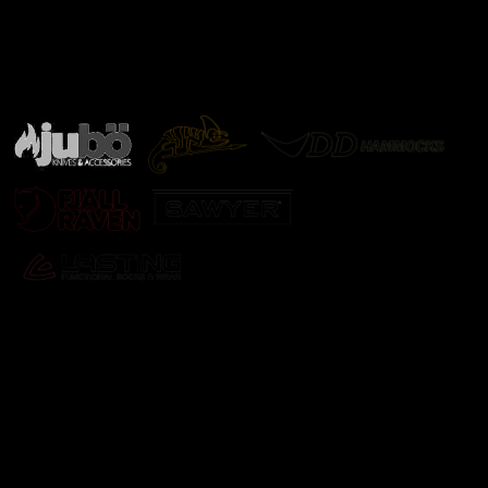
Značky ověřené samotnou přírodou
další značky
Odebírat newsletter
Vložte svůj e-mail a my vám budeme zasílat informace o
nových produktech na našem e-shopu.