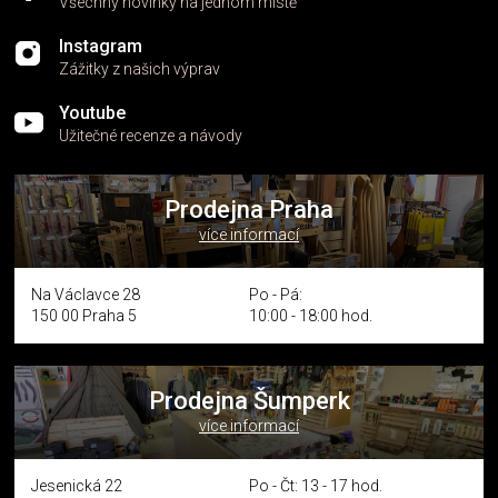
Všechny novinky na jednom místě
Instagram
Zážitky z našich výprav
Youtube
Užitečné recenze a návody
Prodejna Praha
více informací
Na Václavce 28
Po - Pá:
150 00 Praha 5
10:00 - 18:00 hod.
Prodejna Šumperk
více informací
Jesenická 22
Po - Čt: 13 - 17 hod.