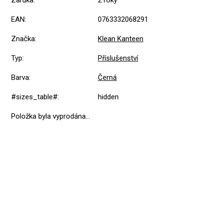
EAN
:
0763332068291
Značka
:
Klean Kanteen
Typ
:
Příslušenství
Barva
:
Černá
#sizes_table#
:
hidden
Položka byla vyprodána…