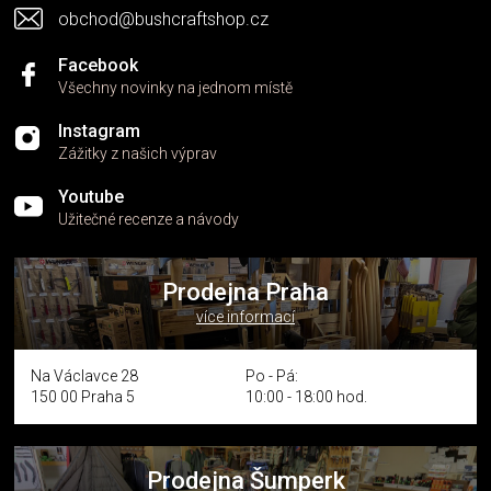
obchod@bushcraftshop.cz
Facebook
Všechny novinky na jednom místě
Instagram
Zážitky z našich výprav
Youtube
Užitečné recenze a návody
Prodejna Praha
více informací
Na Václavce 28
Po - Pá:
150 00 Praha 5
10:00 - 18:00 hod.
Prodejna Šumperk