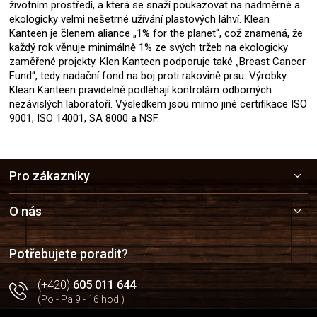
životním prostředí, a která se snaží poukazovat na nadměrné a
ekologicky velmi nešetrné užívání plastových láhví. Klean
Kanteen je členem aliance „1% for the planet“, což znamená, že
každý rok věnuje minimálně 1% ze svých tržeb na ekologicky
zaměřené projekty. Klen Kanteen podporuje také „Breast Cancer
Fund“, tedy nadační fond na boj proti rakovině prsu. Výrobky
Klean Kanteen pravidelně podléhají kontrolám odborných
nezávislých laboratoří. Výsledkem jsou mimo jiné certifikace ISO
9001, ISO 14001, SA 8000 a NSF.
Z
Pro zákazníky
á
p
a
O nás
t
í
Potřebujete poradit?
(+420)
605 011 644
(Po - Pá 9 - 16 hod.)