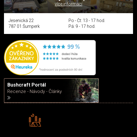
více informací
Jesenická 22
Po - Čt: 13 - 17 hod.
787 01 Šumperk
Pá: 9 - 17 hod.
Bushcraft Portál
Recenze - Návody - Články
Rádi předáváme zkušenosti
Poradíme vám s výběrem