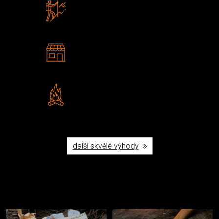
Zboží sami testujeme
U nás nekoupíte „zajíce v pytli“
2 kamenné prodejny
Navštivte nás v Praze a
Šumperku
Vlastní značka JuBö
Poctivá ruční výroba v ČR
další skvělé výhody
Užijte si to v přírodě
Vybavení, na které spoléháte nejčastěji