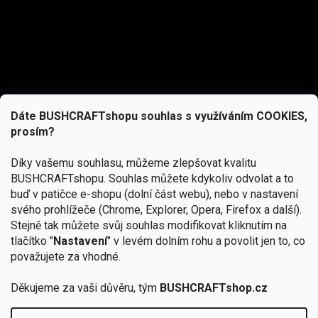
Dáte BUSHCRAFTshopu souhlas s využíváním COOKIES,
prosím?
Díky vašemu souhlasu, můžeme zlepšovat kvalitu
BUSHCRAFTshopu.
Souhlas můžete kdykoliv odvolat a to
buď v patičce e-shopu (dolní část webu), nebo v nastavení
svého prohlížeče (Chrome, Explorer, Opera, Firefox a další).
Stejně tak můžete svůj souhlas modifikovat kliknutím na
tlačítko "
Nastavení
" v levém dolním rohu a povolit jen to, co
Přihlásit se
považujete za vhodné.
Vložením e-mailu souhlasíte s
podmínkami ochrany osobních údajů
Děkujeme za vaši důvěru, tým
BUSHCRAFTshop.cz