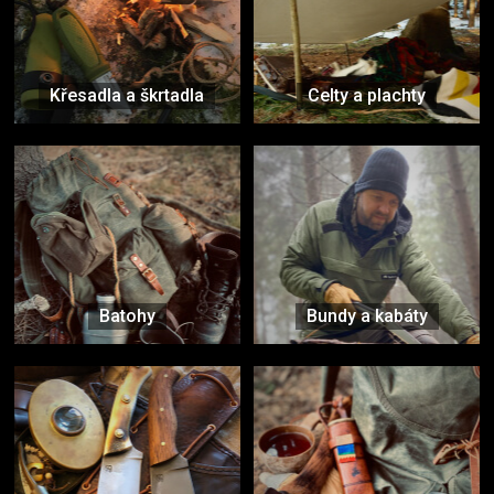
Křesadla a škrtadla
Celty a plachty
Batohy
Bundy a kabáty