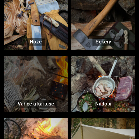
Nože
Sekery
Vařiče a kartuše
Nádobí