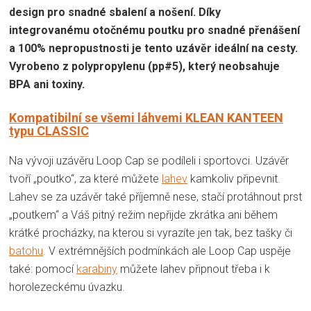
design pro snadné sbalení a nošení. Díky
integrovanému otočnému poutku pro snadné přenášení
a 100% nepropustnosti je tento uzávěr ideální na cesty.
Vyrobeno z polypropylenu (pp#5), který neobsahuje
BPA ani toxiny.
Kompatibilní se všemi láhvemi KLEAN KANTEEN
typu CLASSIC
Na vývoji uzávěru Loop Cap se podíleli i sportovci. Uzávěr
tvoří „poutko“, za které můžete
lahev
kamkoliv připevnit.
Lahev se za uzávěr také příjemně nese, stačí protáhnout prst
„poutkem“ a Váš pitný režim nepřijde zkrátka ani během
krátké procházky, na kterou si vyrazíte jen tak, bez tašky či
batohu
. V extrémnějších podmínkách ale Loop Cap uspěje
také: pomocí
karabiny
můžete lahev připnout třeba i k
horolezeckému úvazku.