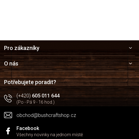
Z
Pro zákazníky
á
p
a
O nás
t
í
Potřebujete poradit?
(+420)
605 011 644
(Po - Pá 9 - 16 hod.)
obchod@bushcraftshop.cz
Facebook
Všechny novinky na jednom místě