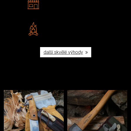
Navštivte nás v Praze a
Šumperku
Vlastní značka JuBö
Poctivá ruční výroba v ČR
další skvělé výhody
Užijte si to v přírodě
Vybavení, na které spoléháte nejčastěji