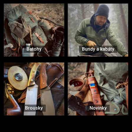
Batohy
Bundy a kabáty
Brousky
Novinky