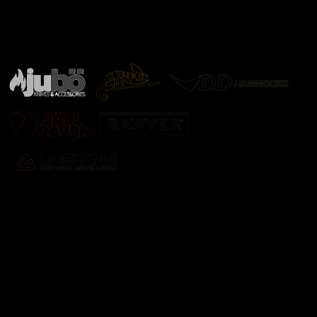
Značky ověřené samotnou přírodou
další značky
Odebírat newsletter
Vložte svůj e-mail a my vám budeme zasílat informace o
nových produktech na našem e-shopu.