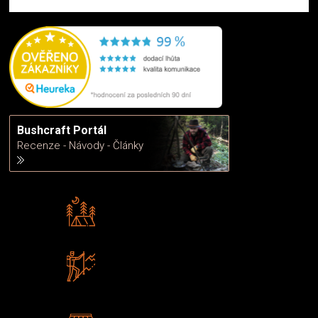
Bushcraft Portál
Recenze - Návody - Články
Rádi předáváme zkušenosti
Poradíme vám s výběrem
Zboží sami testujeme
U nás nekoupíte „zajíce v pytli“
2 kamenné prodejny