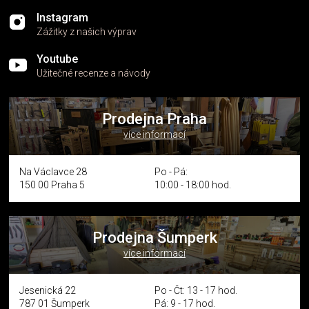
Instagram
Zážitky z našich výprav
Youtube
Užitečné recenze a návody
Prodejna Praha
více informací
Na Václavce 28
Po - Pá:
150 00 Praha 5
10:00 - 18:00 hod.
Prodejna Šumperk
více informací
Jesenická 22
Po - Čt: 13 - 17 hod.
787 01 Šumperk
Pá: 9 - 17 hod.