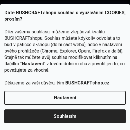
Dáte BUSHCRAFTshopu souhlas s využíváním COOKIES,
prosím?
Díky vašemu souhlasu, můžeme zlepšovat kvalitu
BUSHCRAFTshopu.
Souhlas můžete kdykoliv odvolat a to
buď v patičce e-shopu (dolní část webu), nebo v nastavení
svého prohlížeče (Chrome, Explorer, Opera, Firefox a další).
Stejně tak můžete svůj souhlas modifikovat kliknutím na
tlačítko "
Nastavení
" v levém dolním rohu a povolit jen to, co
Přihlásit se
považujete za vhodné.
Vložením e-mailu souhlasíte s
podmínkami ochrany osobních údajů
Děkujeme za vaši důvěru, tým
BUSHCRAFTshop.cz
Nastavení
Copyright 2026
BUSHCRAFTshop.cz
. Všechna práva
🏕️ Kupte do 12. 8. jakýkoliv produkt JuBö a
vyhrazena.
Upravit nastavení cookies
zapojte se do slosování o kurz s
Souhlasím
Krakenem.
VYBRAT JuBö »
Vytvořil Shoptet