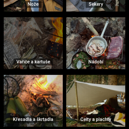
Nože
Sekery
Vařiče a kartuše
Nádobí
Křesadla a škrtadla
Celty a plachty