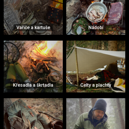
Vařiče a kartuše
Nádobí
Křesadla a škrtadla
Celty a plachty