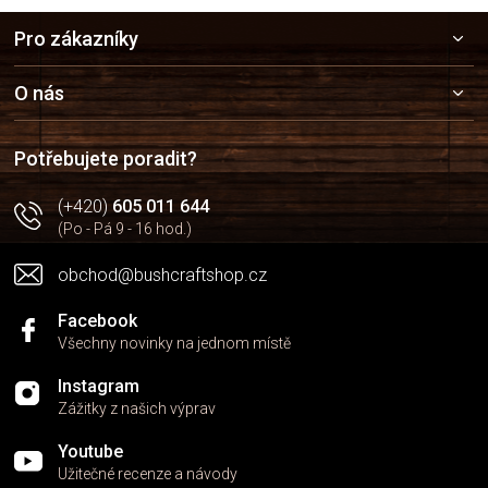
Z
Pro zákazníky
á
p
a
O nás
t
í
Potřebujete poradit?
(+420)
605 011 644
(Po - Pá 9 - 16 hod.)
obchod@bushcraftshop.cz
Facebook
Všechny novinky na jednom místě
Instagram
Zážitky z našich výprav
Youtube
Užitečné recenze a návody