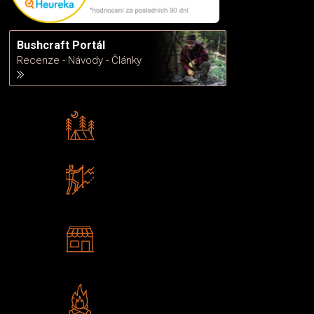
Bushcraft Portál
Recenze - Návody - Články
Rádi předáváme zkušenosti
Poradíme vám s výběrem
Zboží sami testujeme
U nás nekoupíte „zajíce v pytli“
2 kamenné prodejny
Navštivte nás v Praze a
Šumperku
Vlastní značka JuBö
Poctivá ruční výroba v ČR