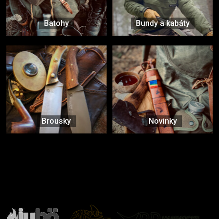
Batohy
Bundy a kabáty
Brousky
Novinky
Značky ověřené samotnou přírodou
další značky