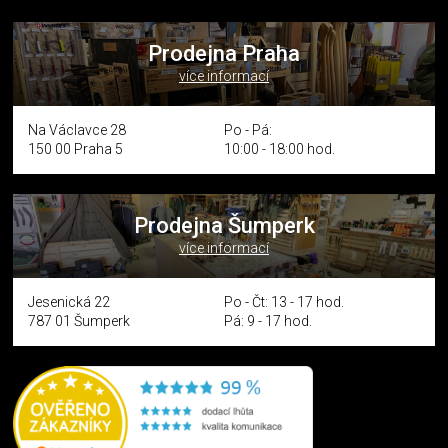
Prodejna Praha
více informací
Na Václavce 28
Po - Pá:
150 00 Praha 5
10:00 - 18:00 hod.
Prodejna Šumperk
více informací
Jesenická 22
Po - Čt: 13 - 17 hod.
787 01 Šumperk
Pá: 9 - 17 hod.