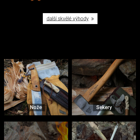
další skvělé výhody
Užijte si to v přírodě
Vybavení, na které spoléháte nejčastěji
Nože
Sekery