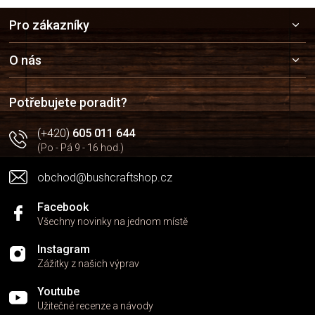
Z
Pro zákazníky
á
p
a
O nás
t
í
Potřebujete poradit?
(+420)
605 011 644
(Po - Pá 9 - 16 hod.)
obchod@bushcraftshop.cz
Facebook
Všechny novinky na jednom místě
Instagram
Zážitky z našich výprav
Youtube
Užitečné recenze a návody