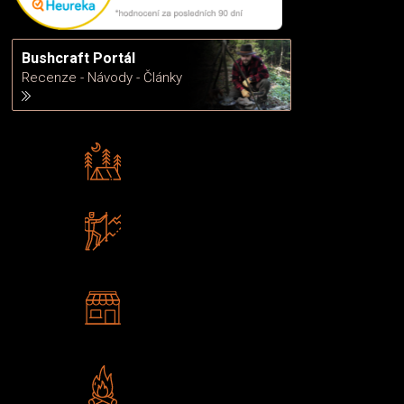
Bushcraft Portál
Recenze - Návody - Články
Rádi předáváme zkušenosti
Poradíme vám s výběrem
Zboží sami testujeme
U nás nekoupíte „zajíce v pytli“
2 kamenné prodejny
Navštivte nás v Praze a
Šumperku
Vlastní značka JuBö
Poctivá ruční výroba v ČR