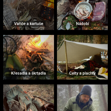
Vařiče a kartuše
Nádobí
Křesadla a škrtadla
Celty a plachty