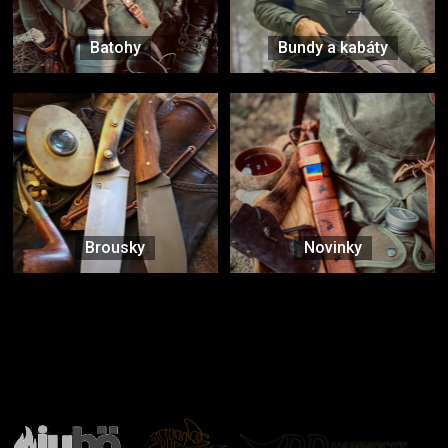
Batohy
Bundy a kabáty
Brousky
Novinky
Značky ověřené samotnou přírodou
další značky