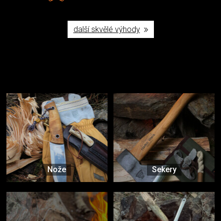
další skvělé výhody
Užijte si to v přírodě
Vybavení, na které spoléháte nejčastěji
Nože
Sekery