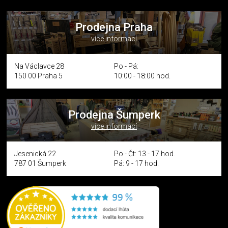
Prodejna Praha
více informací
Na Václavce 28
Po - Pá:
150 00 Praha 5
10:00 - 18:00 hod.
Prodejna Šumperk
více informací
Jesenická 22
Po - Čt: 13 - 17 hod.
787 01 Šumperk
Pá: 9 - 17 hod.