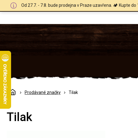
Přejít
Od 27.7. - 7.8. bude prodejna v Praze uzavřena. 🏕️ Kupte do 
na
obsah
Domů
Prodávané značky
Tilak
Tilak