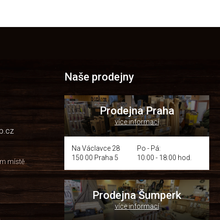
Naše prodejny
Prodejna Praha
více informací
p.cz
Na Václavce 28
Po - Pá:
150 00 Praha 5
10:00 - 18:00 hod.
om místě
Prodejna Šumperk
více informací