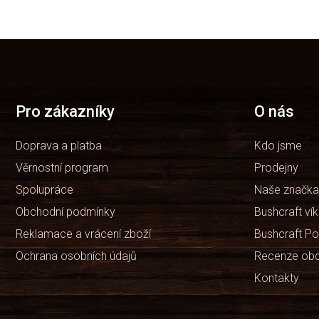
Z
á
p
a
t
Pro zákazníky
O nás
í
Doprava a platba
Kdo jsme
Věrnostní program
Prodejny
Spolupráce
Naše značka
Obchodní podmínky
Bushcraft ví
Reklamace a vrácení zboží
Bushcraft Po
Ochrana osobních údajů
Recenze ob
Kontakty