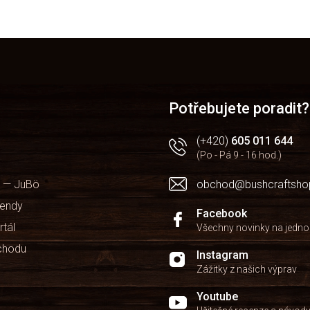
Potřebujete poradit?
(+420)
605 011 644
(Po - Pá 9 - 16 hod.)
 — JuBö
obchod@bushcraftsho
kendy
Facebook
rtál
Všechny novinky na jedn
chodu
Instagram
Zážitky z našich výprav
Youtube