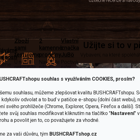
Užitečné recenze a návod
Zboží
2
Vlastní
i
Užijte si to v 
sami
kamenné
značka
dáváme
testujeme
prodejny
JuBö
Vybavení, na které spoléhát
šenosti
U nás
Navštivte
Poctivá
adíme
nekoupíte
nás v
ruční
 s
„zajíce v
Praze a
výroba
ěrem
pytli“
Šumperku
v ČR
USHCRAFTshopu souhlas s využíváním COOKIES, prosím?
Vařiče
ašemu souhlasu, můžeme zlepšovat kvalitu BUSHCRAFTshopu.
S
lší skvělé výhody
a
kdykoliv odvolat a to buď v patičce e-shopu (dolní část webu), 
ní svého prohlížeče (Chrome, Explorer, Opera, Firefox a další). S
Nože
Sekery
kartuše
Ná
ete svůj souhlas modifikovat kliknutím na tlačítko "
Nastavení
" 
rohu a povolit jen to, co považujete za vhodné.
me za vaši důvěru, tým
BUSHCRAFTshop.cz