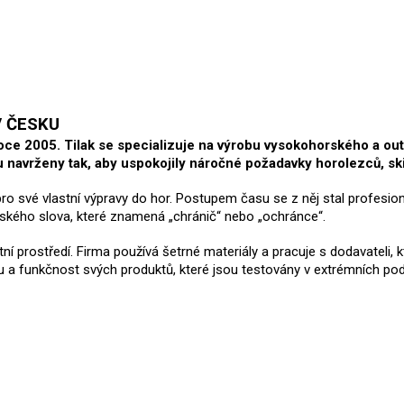
V ČESKU
roce 2005. Tilak se specializuje na výrobu vysokohorského a ou
ou navrženy tak, aby uspokojily náročné požadavky horolezců, s
 své vlastní výpravy do hor. Postupem času se z něj stal profesioná
tského slova, které znamená „chránič“ nebo „ochránce“.
ní prostředí. Firma používá šetrné materiály a pracuje s dodavateli, k
tu a funkčnost svých produktů, které jsou testovány v extrémních pod