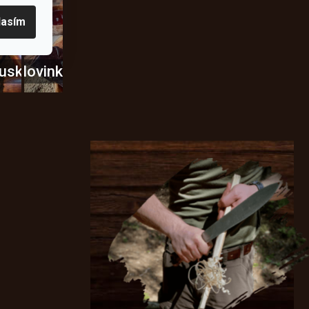
lasím
usky
Novinky