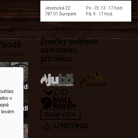
y
Jesenická 22
Po - Čt: 13 - 17 hod.
787 01 Šumperk
Pá: 9 - 17 hod.
Značky ověřené
přírodě
samotnou
e nejčastěji
přírodou
další značky
Křesadla
ouhlas
a
nebo v
tejně
dobí
škrtadla
v levém