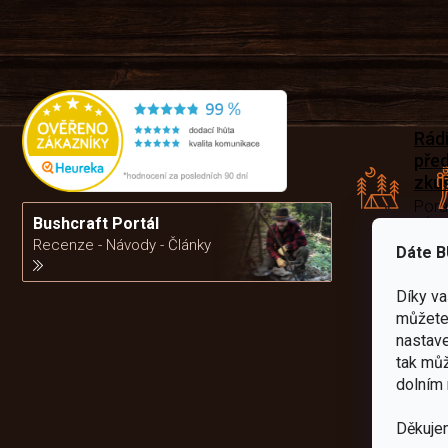
Rád
pře
zku
Por
vám
Bushcraft Portál
výb
Recenze - Návody - Články
Dáte B
Díky v
da
můžete 
nastave
tak můž
dolním 
Děkuje