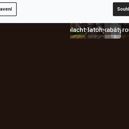
Bundy
avení
Souh
Celty a
a
plachty
Batohy
kabáty
Bro
Instagram
h produktech na našem e-
údajů