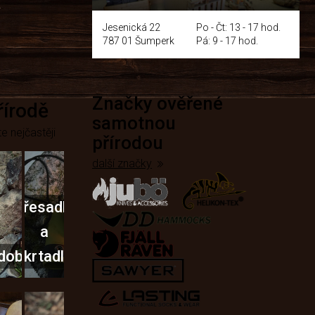
y
Jesenická 22
Po - Čt: 13 - 17 hod.
787 01 Šumperk
Pá: 9 - 17 hod.
Značky ověřené
přírodě
samotnou
e nejčastěji
přírodou
další značky
Křesadla
a
dobí
škrtadla