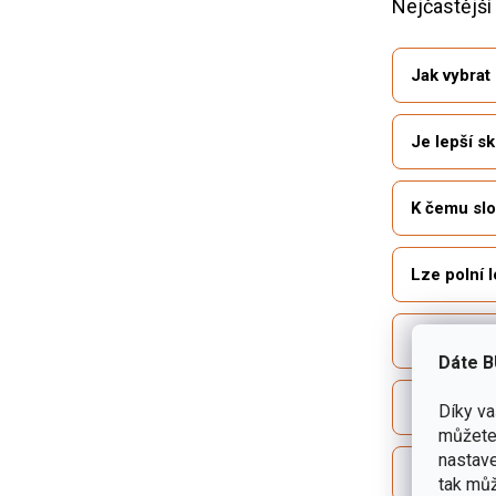
Nejčastější
Jak vybrat
Je lepší s
K čemu slo
Lze polní 
Jak s poln
Dáte B
Jak zabrán
Díky v
můžete 
nastave
Jak polní l
tak můž