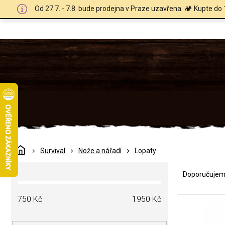
Přejít
Od 27.7. - 7.8. bude prodejna v Praze uzavřena. 🏕️ Kupte do 
na
obsah
Domů
Survival
Nože a nářadí
Lopaty
Ř
P
a
Doporučuje
o
z
s
e
V
t
750
Kč
1950
Kč
n
ý
r
í
p
a