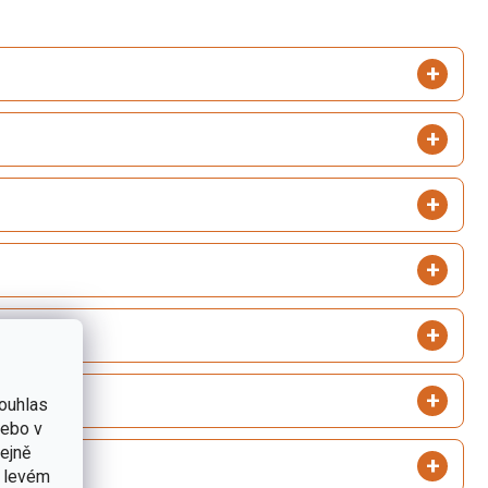
ouhlas
nebo v
tejně
v levém