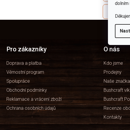
dolním 
Co se dopo
Děkuje
Z
á
Nast
p
a
t
Pro zákazníky
O nás
í
Doprava a platba
Kdo jsme
Věrnostní program
Prodejny
Spolupráce
Naše značka
Obchodní podmínky
Bushcraft ví
Reklamace a vrácení zboží
Bushcraft Po
Ochrana osobních údajů
Recenze ob
Kontakty