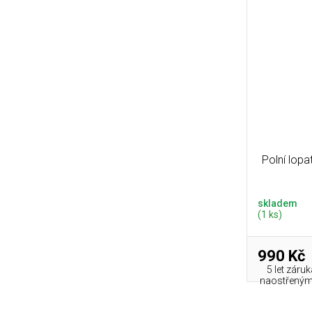
Polní lop
skladem
(1 ks)
990 Kč
5 let záru
naostřenými 