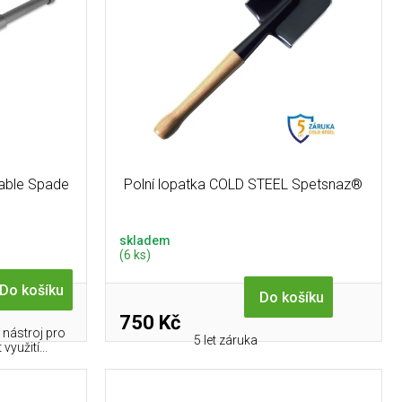
able Spade
Polní lopatka COLD STEEL Spetsnaz®
skladem
(6 ks)
Do košíku
Do košíku
750 Kč
 nástroj pro
5 let záruka
využití...