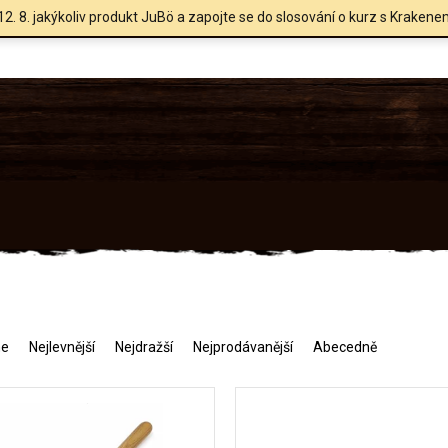
12. 8. jakýkoliv produkt JuBö a zapojte se do slosování o kurz s Krakene
me
Nejlevnější
Nejdražší
Nejprodávanější
Abecedně