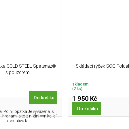
atka COLD STEEL Spetsnaz®
Skládací rýček SOG Folda
s pouzdrem
skladem
(2 ks)
1 950 Kč
Do košíku
Do košíku
ka. Polní lopatka Je vyvážená, s
hranami a to z ní činí vynikající
alternativu k...