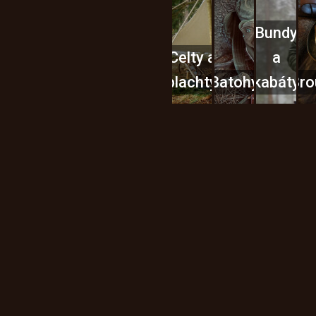
Bundy
Celty a
a
plachty
Batohy
kabáty
Bro
Instagram
h produktech na našem e-
údajů