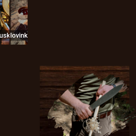
usky
Novinky