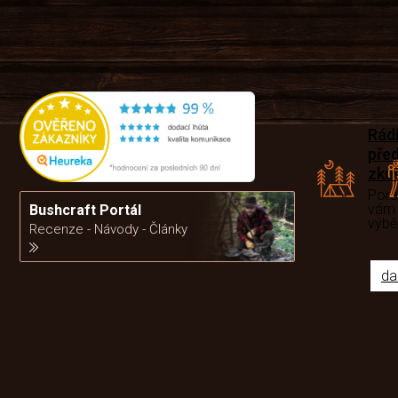
Rád
pře
zku
Por
vám
Bushcraft Portál
výb
Recenze - Návody - Články
da