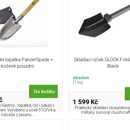
lní lopatka PanzerSpade +
Skládací rýček GLOCK Fold
kožené pouzdro
Black
skladem
(1 ks)
Do košíku
č
1 599 Kč
ástroj - lopatka, rýč i sekáč v
Praktický skládací víceúčelový
ení. Vyrobeno z oceli 51CrV4 a
military, survival i bushcraft 
násada z jasanu...