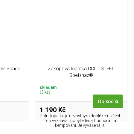
ble Spade
Zákopová lopatka COLD STEEL
Spetsnaz®
skladem
(3 ks)
Do košíku
1 190 Kč
Polní lopatka je nezbytným doplňkem všech,
co vyznávají pobyt v lese, bushcraft a
kempování. Je vyvážená, s...