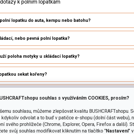
 dotazy k polním lopatkám
 polní lopatku do auta, kempu nebo batohu?
kládací, nebo pevná polní lopatka?
uží poloha motyky u skládací lopatky?
lopatkou sekat kořeny?
í lopatkou pracovat bezpečně?
USHCRAFTshopu souhlas s využíváním COOKIES, prosím?
it povolení kloubu skládací lopatky?
ašemu souhlasu, můžeme zlepšovat kvalitu BUSHCRAFTshopu.
S
kdykoliv odvolat a to buď v patičce e-shopu (dolní část webu), 
ní svého prohlížeče (Chrome, Explorer, Opera, Firefox a další). S
opatku čistit a chránit před korozí?
ete svůj souhlas modifikovat kliknutím na tlačítko "
Nastavení
" 