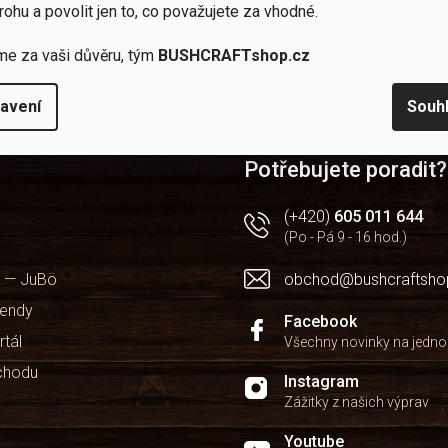
rohu a povolit jen to, co považujete za vhodné.
ručuje dokoupit k polní lopatce?
me za vaši důvěru, tým
BUSHCRAFTshop.cz
avení
Souh
Potřebujete poradit?
(+420)
605 011 644
(Po - Pá 9 - 16 hod.)
 — JuBö
obchod@bushcraftsho
kendy
Facebook
rtál
Všechny novinky na jedn
chodu
Instagram
Zážitky z našich výprav
Youtube