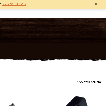
m.
VYBRAT JuBö »
6
položek celkem