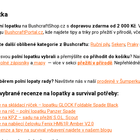
O
v
tka
l
á
ní lopatku
na BushcraftShop.cz s
dopravou zdarma od 2 000 Kč
. 
d
gu
BushcraftPortal.cz
, kde najdete tipy a triky pro přežití v přírodě,
a
c
e další oblíbené kategorie z Bushcraftu:
Ruční pily
,
Sekery
,
Praky
í
p
i svou
polní lopatku vybrali
a přemýšlíte
co přihodit do košíku
? N
a
r
olné zápisníky
a
mapy
— více v sekci
přežití v přírodě
. Nepřehlédn
v
k
y
v
ýběrem polní lopaty rady?
Navštivte nás v naší
prodejně v Šumperku
ý
p
 vybrané recenze na lopatky a survival potřeby:
i
s
 na skládací rýček – lopatku GLOCK Foldable Spade Black
u
 na rýč – polní lopatku Panzer Spade
na KPZ – sadu na přežití S.O.L. Scout
 na nabíjecí čelovku Fenix HM61R Amber V2.0
cenze a tipy na survival vybavení najdete v našem blogu