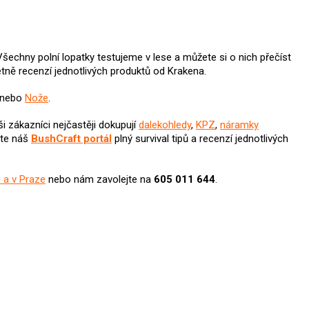
Všechny polní lopatky testujeme v lese a můžete si o nich přečíst
 včetně recenzí jednotlivých produktů od Krakena.
nebo
Nože
.
ši zákazníci nejčastěji dokupují
dalekohledy
,
KPZ
,
náramky
ěte náš
BushCraft portál
plný survival tipů a recenzí jednotlivých
 a v Praze
nebo nám zavolejte na
605 011 644
.