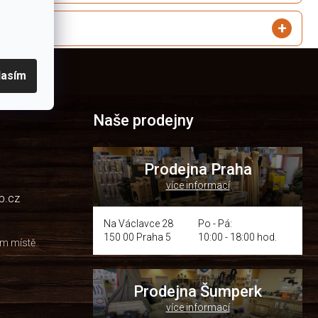
lasím
Naše prodejny
Prodejna Praha
více informací
p.cz
Na Václavce 28
Po - Pá:
150 00 Praha 5
10:00 - 18:00 hod.
om místě
Prodejna Šumperk
více informací