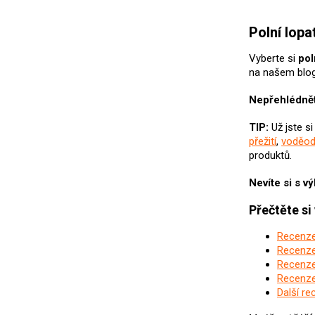
Polní lopa
Vyberte si
pol
na našem blo
Nepřehlédnět
TIP:
Už jste s
přežití
,
voděod
produktů.
Nevíte si s v
Přečtěte si
Recenze
Recenze
Recenze 
Recenze
Další re