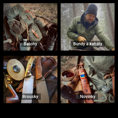
Batohy
Bundy a kabáty
Brousky
Novinky