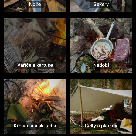
Nože
Sekery
Vařiče a kartuše
Nádobí
Křesadla a škrtadla
Celty a plachty