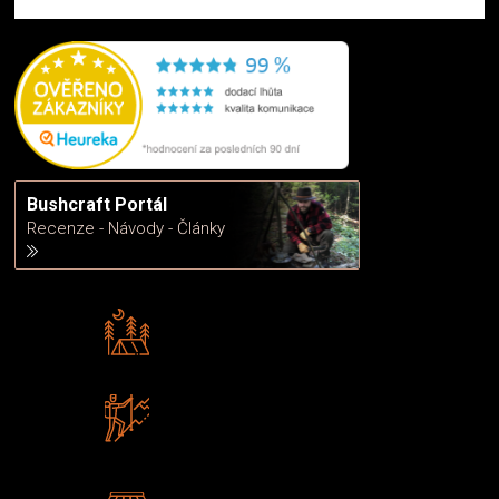
Bushcraft Portál
Recenze - Návody - Články
Rádi předáváme zkušenosti
Poradíme vám s výběrem
Zboží sami testujeme
U nás nekoupíte „zajíce v pytli“
2 kamenné prodejny