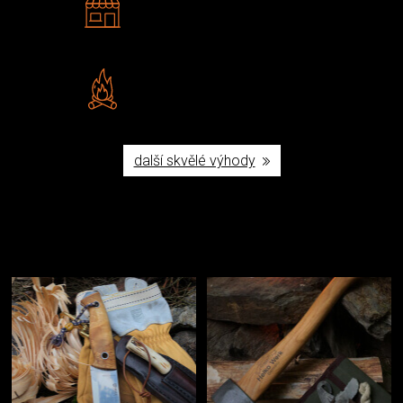
Navštivte nás v Praze a
Šumperku
Vlastní značka JuBö
Poctivá ruční výroba v ČR
další skvělé výhody
Užijte si to v přírodě
Vybavení, na které spoléháte nejčastěji