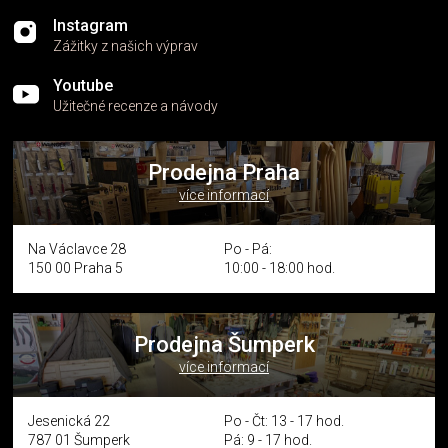
Instagram
Zážitky z našich výprav
Youtube
Užitečné recenze a návody
Prodejna Praha
více informací
Na Václavce 28
Po - Pá:
150 00 Praha 5
10:00 - 18:00 hod.
Prodejna Šumperk
více informací
Jesenická 22
Po - Čt: 13 - 17 hod.
787 01 Šumperk
Pá: 9 - 17 hod.