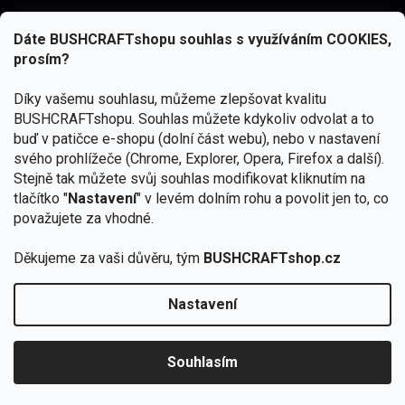
Dáte BUSHCRAFTshopu souhlas s využíváním COOKIES,
prosím?
Díky vašemu souhlasu, můžeme zlepšovat kvalitu
BUSHCRAFTshopu.
Souhlas můžete kdykoliv odvolat a to
buď v patičce e-shopu (dolní část webu), nebo v nastavení
svého prohlížeče (Chrome, Explorer, Opera, Firefox a další).
Stejně tak můžete svůj souhlas modifikovat kliknutím na
tlačítko "
Nastavení
" v levém dolním rohu a povolit jen to, co
Přihlásit se
považujete za vhodné.
Vložením e-mailu souhlasíte s
podmínkami ochrany osobních údajů
Děkujeme za vaši důvěru, tým
BUSHCRAFTshop.cz
Nastavení
Copyright 2026
BUSHCRAFTshop.cz
. Všechna práva
🏕️ Kupte do 12. 8. jakýkoliv produkt JuBö a
vyhrazena.
Upravit nastavení cookies
zapojte se do slosování o kurz s
Souhlasím
Krakenem.
VYBRAT JuBö »
Vytvořil Shoptet