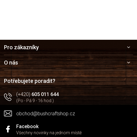
Z
Pro zákazníky
á
p
a
O nás
t
í
Potřebujete poradit?
(+420)
605 011 644
(Po - Pá 9 - 16 hod.)
obchod@bushcraftshop.cz
Facebook
Všechny novinky na jednom místě