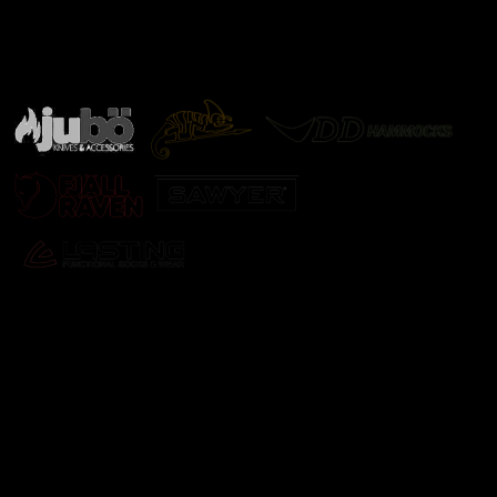
Značky ověřené samotnou přírodou
další značky
Odebírat newsletter
Vložte svůj e-mail a my vám budeme zasílat informace o
nových produktech na našem e-shopu.