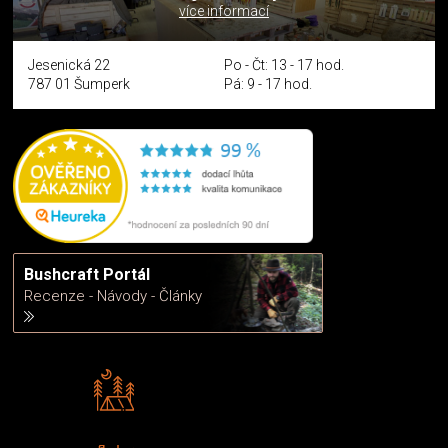
více informací
Jesenická 22
Po - Čt: 13 - 17 hod.
787 01 Šumperk
Pá: 9 - 17 hod.
Bushcraft Portál
Recenze - Návody - Články
Rádi předáváme zkušenosti
Poradíme vám s výběrem