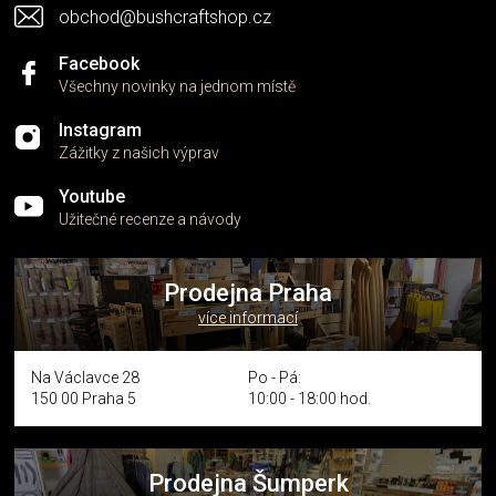
obchod@bushcraftshop.cz
ý
p
i
Facebook
s
Všechny novinky na jednom místě
u
Instagram
Zážitky z našich výprav
Youtube
Užitečné recenze a návody
Prodejna Praha
více informací
Na Václavce 28
Po - Pá:
150 00 Praha 5
10:00 - 18:00 hod.
Prodejna Šumperk