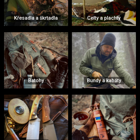
Křesadla a škrtadla
Celty a plachty
Batohy
Bundy a kabáty