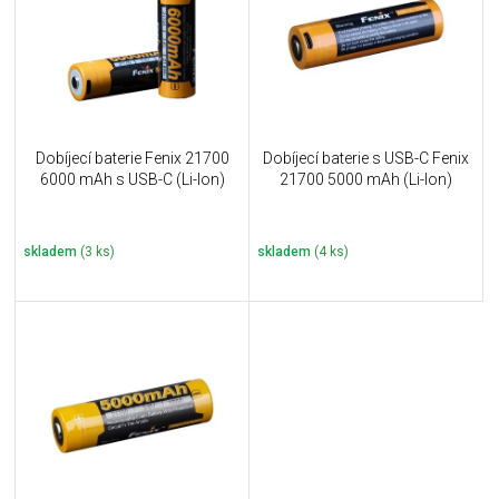
i
k
s
t
p
ů
r
o
d
u
Dobíjecí baterie Fenix 21700
Dobíjecí baterie s USB-C Fenix
k
6000 mAh s USB-C (Li-Ion)
21700 5000 mAh (Li-Ion)
t
ů
skladem
(3 ks)
skladem
(4 ks)