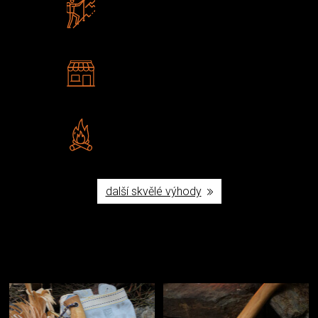
Zboží sami testujeme
U nás nekoupíte „zajíce v pytli“
2 kamenné prodejny
Navštivte nás v Praze a
Šumperku
Vlastní značka JuBö
Poctivá ruční výroba v ČR
další skvělé výhody
Užijte si to v přírodě
Vybavení, na které spoléháte nejčastěji