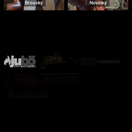
Brousky
Novinky
Značky ověřené samotnou přírodou
další značky