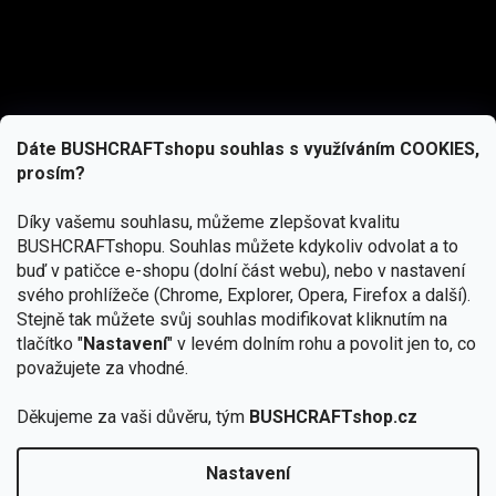
Dáte BUSHCRAFTshopu souhlas s využíváním COOKIES,
prosím?
Díky vašemu souhlasu, můžeme zlepšovat kvalitu
BUSHCRAFTshopu.
Souhlas můžete kdykoliv odvolat a to
buď v patičce e-shopu (dolní část webu), nebo v nastavení
svého prohlížeče (Chrome, Explorer, Opera, Firefox a další).
Stejně tak můžete svůj souhlas modifikovat kliknutím na
tlačítko "
Nastavení
" v levém dolním rohu a povolit jen to, co
Přihlásit se
považujete za vhodné.
Vložením e-mailu souhlasíte s
Děkujeme za vaši důvěru, tým
BUSHCRAFTshop.cz
podmínkami ochrany osobních údajů
Nastavení
Od 27.7. - 7.8. bude prodejna v Praze uzavřena.