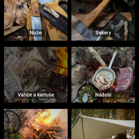
Nože
Sekery
Vařiče a kartuše
Nádobí