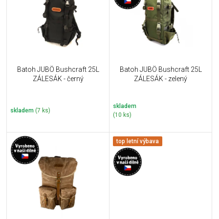
i
k
s
t
p
ů
r
o
d
u
Batoh JUBÖ Bushcraft 25L
Batoh JUBÖ Bushcraft 25L
k
ZÁLESÁK - černý
ZÁLESÁK - zelený
t
ů
skladem
skladem
(7 ks)
(10 ks)
top letní výbava