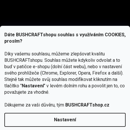
Dáte BUSHCRAFTshopu souhlas s využíváním COOKIES,
prosím?
Díky vašemu souhlasu, můžeme zlepšovat kvalitu
BUSHCRAFTshopu.
Souhlas můžete kdykoliv odvolat a to
buď v patičce e-shopu (dolní část webu), nebo v nastavení
svého prohlížeče (Chrome, Explorer, Opera, Firefox a další).
Stejně tak můžete svůj souhlas modifikovat kliknutím na
tlačítko "
Nastavení
" v levém dolním rohu a povolit jen to, co
Přihlásit se
považujete za vhodné.
Vložením e-mailu souhlasíte s
Děkujeme za vaši důvěru, tým
BUSHCRAFTshop.cz
podmínkami ochrany osobních údajů
Nastavení
Od 27.7. - 7.8. bude prodejna v Praze uzavřena.
Copyright 2026
BUSHCRAFTshop.cz
. Všechna práva
🏕️ Kupte do 12. 8. jakýkoliv produkt JuBö a