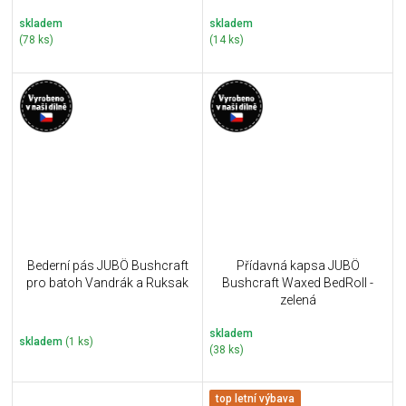
skladem
skladem
(78 ks)
(14 ks)
Bederní pás JUBÖ Bushcraft
Přídavná kapsa JUBÖ
pro batoh Vandrák a Ruksak
Bushcraft Waxed BedRoll -
zelená
skladem
skladem
(1 ks)
(38 ks)
top letní výbava