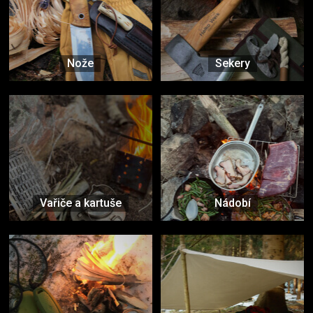
Nože
Sekery
Vařiče a kartuše
Nádobí