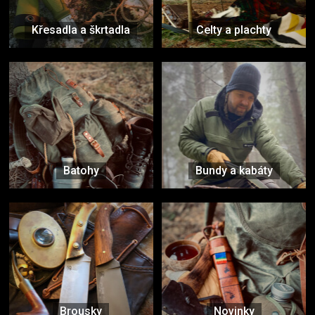
Křesadla a škrtadla
Celty a plachty
Batohy
Bundy a kabáty
Brousky
Novinky