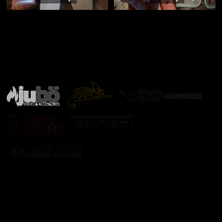
Značky ověřené samotnou přírodou
další značky
Odebírat newsletter