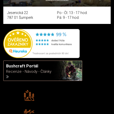
Jesenická 22
Po - Čt: 13 - 17 hod.
787 01 Šumperk
Pá: 9 - 17 hod.
Bushcraft Portál
Recenze - Návody - Články
Rádi předáváme zkušenosti
Poradíme vám s výběrem
Zboží sami testujeme