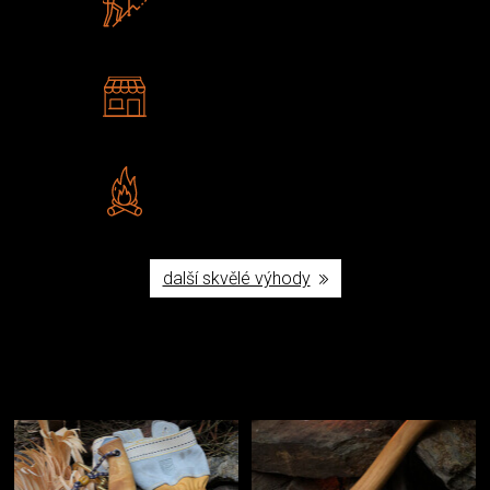
U nás nekoupíte „zajíce v pytli“
2 kamenné prodejny
Navštivte nás v Praze a
Šumperku
Vlastní značka JuBö
Poctivá ruční výroba v ČR
další skvělé výhody
Užijte si to v přírodě
Vybavení, na které spoléháte nejčastěji