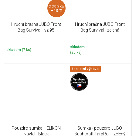
2 290 Kč
–13 %
Hrudní brašna JUBÖ Front
Hrudní brašna JUBÖ Front
Bag Survival - vz.95
Bag Survival - zelená
skladem
skladem
(7 ks)
(20 ks)
top letní výbava
Pouzdro sumka HELIKON
Sumka - pouzdro JUBÖ
Navtel - Black
Bushcraft TarpRoll - zelený