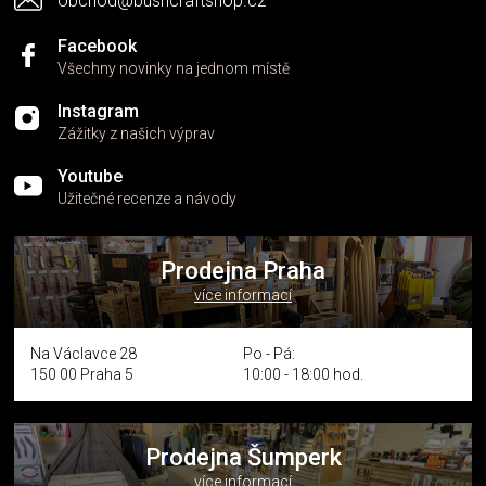
obchod@bushcraftshop.cz
u
Facebook
Všechny novinky na jednom místě
Instagram
Zážitky z našich výprav
Youtube
Užitečné recenze a návody
Prodejna Praha
více informací
Na Václavce 28
Po - Pá:
150 00 Praha 5
10:00 - 18:00 hod.
Prodejna Šumperk
více informací