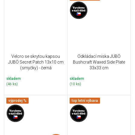
Velcro se skrytou kapsou
Odkládací miska JUBÖ
JUBÖ Secret Patch 13x10 cm
Bushcraft Waxed Side Plate
(smyčky) - černá
33x33 cm
skladem
skladem
(46 ks)
(10 ks)
výprodej %
top letní výbava