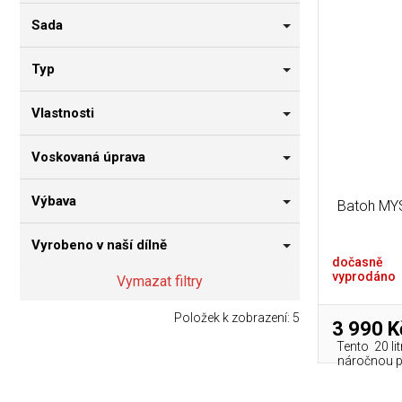
Sada
Typ
Vlastnosti
Voskovaná úprava
Výbava
Batoh MY
Vyrobeno v naší dílně
dočasně
vyprodáno
Vymazat filtry
Položek k zobrazení:
5
3 990 K
Tento 20 li
náročnou pr