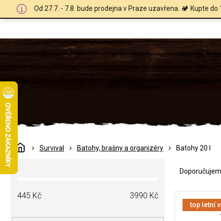
Přejít
Od 27.7. - 7.8. bude prodejna v Praze uzavřena. 🏕️ Kupte do 
na
obsah
Domů
Survival
Batohy, brašny a organizéry
Batohy 20 l
Ř
P
a
Doporučuje
o
z
s
e
V
t
445
Kč
3990
Kč
n
ý
top letní 
r
í
p
a