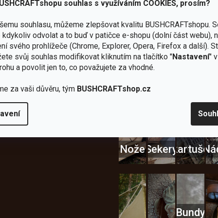
USHCRAFTshopu souhlas s využíváním COOKIES, prosím?
ašemu souhlasu, můžeme zlepšovat kvalitu BUSHCRAFTshopu.
S
kdykoliv odvolat a to buď v patičce e-shopu (dolní část webu), 
Zboží
2
Vlastní
i
Užijte si to v 
ní svého prohlížeče (Chrome, Explorer, Opera, Firefox a další). S
sami
kamenné
značka
dáváme
ete svůj souhlas modifikovat kliknutím na tlačítko "
Nastavení
" 
testujeme
prodejny
JuBö
Vybavení, na které spoléhát
šenosti
rohu a povolit jen to, co považujete za vhodné.
U nás
Navštivte
Poctivá
adíme
nekoupíte
nás v
ruční
 s
me za vaši důvěru, tým
BUSHCRAFTshop.cz
„zajíce v
Praze a
výroba
ěrem
pytli“
Šumperku
v ČR
avení
Souh
Vařiče
lší skvělé výhody
a
Nože
Sekery
kartuše
Ná
Bundy