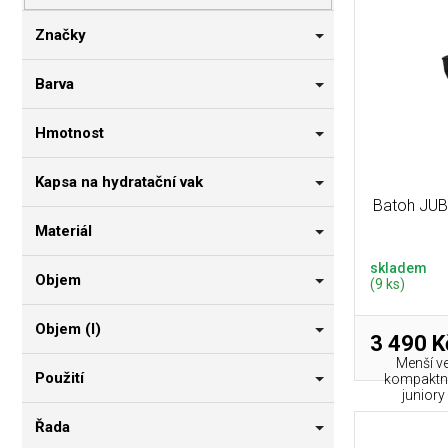
p
i
n
r
s
n
Značky
o
p
í
d
r
p
Barva
u
o
a
k
d
n
Hmotnost
t
u
e
ů
k
l
Kapsa na hydratační vak
t
Batoh JUB
ů
Materiál
skladem
Objem
(9 ks)
Objem (l)
3 490 K
Menší v
Použití
kompaktní 
juniory
Řada