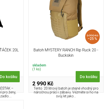
3 990 Kč
–25 %
ŠŤÁČEK 20L
Batoh MYSTERY RANCH Rip Ruck 20 -
Buckskin
skladem
(1 ks)
Do košíku
Do košíku
2 990 Kč
MĚŠŤÁK –
Tento 20 litrový batoh je stejně vhodný pro
í pro ženy,
náročnou práci i zábavu. Vezměte si ho na
zadlo....
svůj let jako...