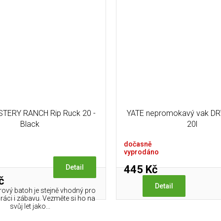
STERY RANCH Rip Ruck 20 -
YATE nepromokavý vak DR
Black
20l
dočasně
vyprodáno
445 Kč
Detail
č
Detail
trový batoh je stejně vhodný pro
áci i zábavu. Vezměte si ho na
svůj let jako...