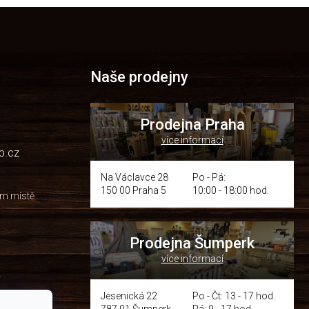
Naše prodejny
Prodejna Praha
více informací
p.cz
Na Václavce 28
Po - Pá:
150 00 Praha 5
10:00 - 18:00 hod.
om místě
Prodejna Šumperk
více informací
y
Jesenická 22
Po - Čt: 13 - 17 hod.
787 01 Šumperk
Pá: 9 - 17 hod.