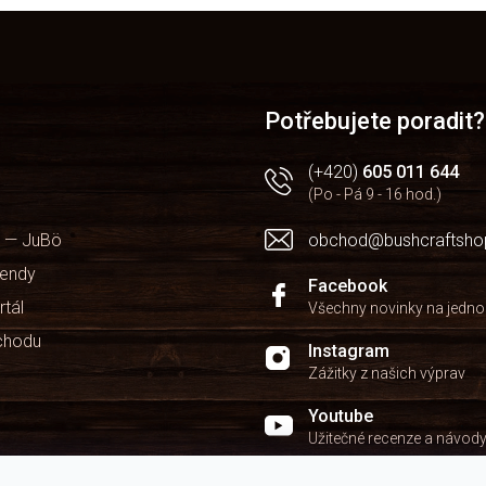
O
v
l
á
d
a
Potřebujete poradit?
c
í
(+420)
605 011 644
p
(Po - Pá 9 - 16 hod.)
r
v
 — JuBö
obchod@bushcraftsho
k
y
kendy
v
Facebook
ý
rtál
Všechny novinky na jedn
p
chodu
i
Instagram
s
Zážitky z našich výprav
u
Youtube
Užitečné recenze a návod