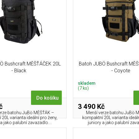
Ö Bushcraft MĚŠŤÁČEK 20L
Batoh JUBÖ Bushcraft MĚ
- Black
- Coyote
skladem
(7 ks)
Do košíku
č
3 490 Kč
erze batohu JuBö MĚŠŤÁK –
Menší verze batohu JuBö 
20L varianta ideální pro ženy,
kompaktní 20L varianta ideáln
 a jako palubní zavazadlo....
juniory a jako palubní zava