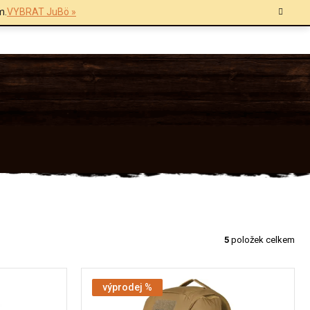
m.
VYBRAT JuBö »
5
položek celkem
výprodej %