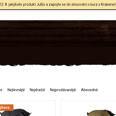
12. 8. jakýkoliv produkt JuBö a zapojte se do slosování o kurz s Krakene
me
Nejlevnější
Nejdražší
Nejprodávanější
Abecedně
výbava