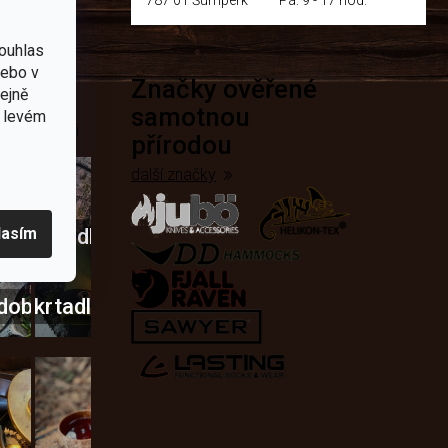
ouhlas
nebo v
Značky ověřené
přírodě
tejně
samotnou
v levém
e nejčastěji
přírodou
další značky
lasím
Křesadla
a
dobí
škrtadla