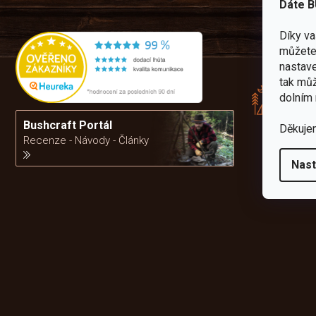
Dáte B
Díky v
můžete 
Rád
nastave
pře
tak můž
zku
dolním 
Por
vám
Bushcraft Portál
Děkuje
výb
Recenze - Návody - Články
Nast
da