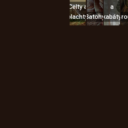
Celty a
a
plachty
Batohy
kabáty
Bro
Instagram
h produktech na našem e-
údajů