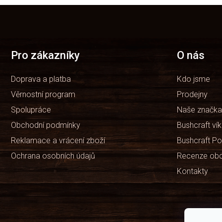
Z
á
p
a
t
Pro zákazníky
O nás
í
Doprava a platba
Kdo jsme
Věrnostní program
Prodejny
Spolupráce
Naše značka
Obchodní podmínky
Bushcraft ví
Reklamace a vrácení zboží
Bushcraft Po
Ochrana osobních údajů
Recenze ob
Kontakty