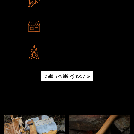
U nás nekoupíte „zajíce v pytli“
2 kamenné prodejny
Navštivte nás v Praze a
Šumperku
Vlastní značka JuBö
Poctivá ruční výroba v ČR
další skvělé výhody
Užijte si to v přírodě
Vybavení, na které spoléháte nejčastěji