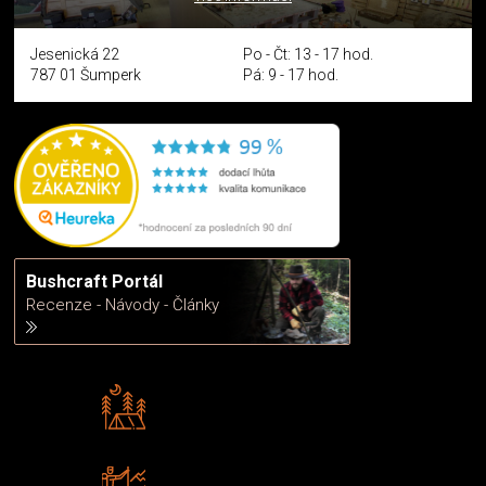
Jesenická 22
Po - Čt: 13 - 17 hod.
787 01 Šumperk
Pá: 9 - 17 hod.
Bushcraft Portál
Recenze - Návody - Články
Rádi předáváme zkušenosti
Poradíme vám s výběrem
Zboží sami testujeme