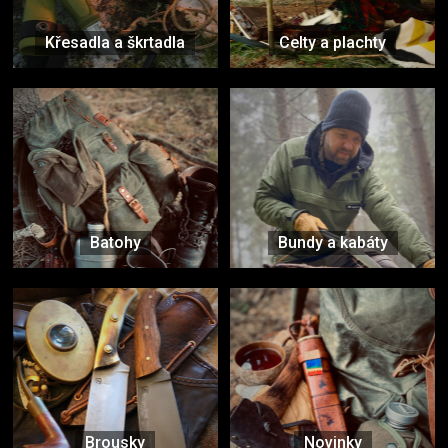
Křesadla a škrtadla
Celty a plachty
Batohy
Bundy a kabáty
Brousky
Novinky