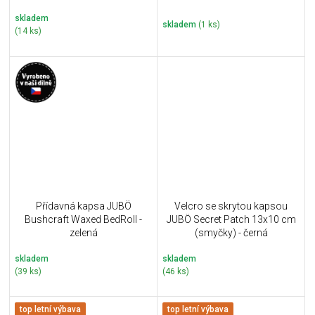
skladem
skladem
(1 ks)
(14 ks)
Přídavná kapsa JUBÖ
Velcro se skrytou kapsou
Bushcraft Waxed BedRoll -
JUBÖ Secret Patch 13x10 cm
zelená
(smyčky) - černá
skladem
skladem
(39 ks)
(46 ks)
top letní výbava
top letní výbava