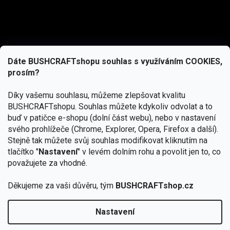
Dáte BUSHCRAFTshopu souhlas s využíváním COOKIES,
prosím?
Díky vašemu souhlasu, můžeme zlepšovat kvalitu
BUSHCRAFTshopu.
Souhlas můžete kdykoliv odvolat a to
buď v patičce e-shopu (dolní část webu), nebo v nastavení
svého prohlížeče (Chrome, Explorer, Opera, Firefox a další).
Stejně tak můžete svůj souhlas modifikovat kliknutím na
tlačítko "
Nastavení
" v levém dolním rohu a povolit jen to, co
Přihlásit se
považujete za vhodné.
Vložením e-mailu souhlasíte s
Děkujeme za vaši důvěru, tým
BUSHCRAFTshop.cz
podmínkami ochrany osobních údajů
Nastavení
Od 27.7. - 7.8. bude prodejna v Praze uzavřena.
Copyright 2026
BUSHCRAFTshop.cz
. Všechna práva
🏕️ Kupte do 12. 8. jakýkoliv produkt JuBö a