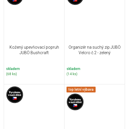
Kožený upevňovací popruh
Organizér na suchý zip JUBÖ
JUBÖ Bushcraft
Velcro č.2 - zelený
skladem
skladem
(68 ks)
(14 ks)
top letní výbava