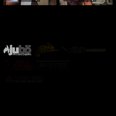
Značky ověřené samotnou přírodou
další značky
Odebírat newsletter