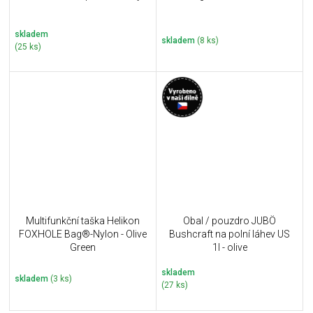
skladem
skladem
(8 ks)
(25 ks)
Multifunkční taška Helikon
Obal / pouzdro JUBÖ
FOXHOLE Bag®-Nylon - Olive
Bushcraft na polní láhev US
Green
1l - olive
skladem
skladem
(3 ks)
(27 ks)