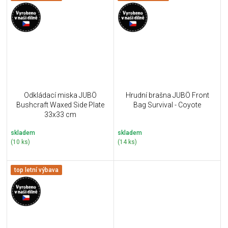
Odkládací miska JUBÖ
Hrudní brašna JUBÖ Front
Bushcraft Waxed Side Plate
Bag Survival - Coyote
33x33 cm
skladem
skladem
(10 ks)
(14 ks)
top letní výbava