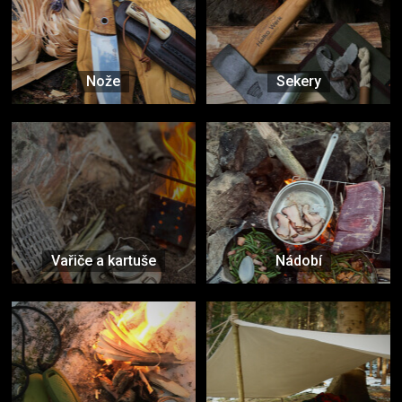
Nože
Sekery
Vařiče a kartuše
Nádobí