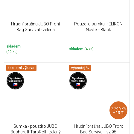
Hrudní brašna JUBÖ Front
Pouzdro sumka HELIKON
Bag Survival - zelená
Navtel - Black
skladem
skladem
(4 ks)
(20 ks)
top letní výbava
výprodej %
2 290 Kč
–13 %
Sumka - pouzdro JUBÖ
Hrudní brašna JUBÖ Front
Bushcraft TarpRoll - zelený
Bag Survival - vz.95