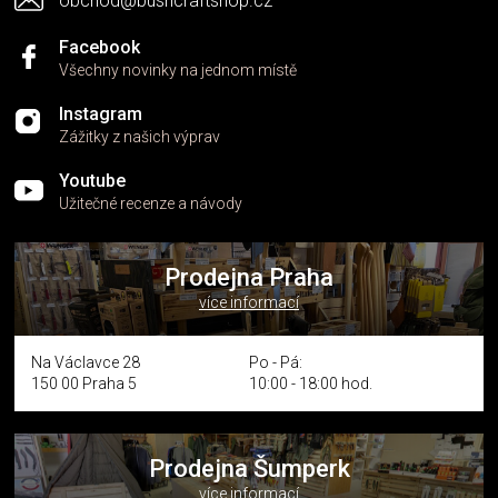
obchod@bushcraftshop.cz
u
Facebook
Všechny novinky na jednom místě
Instagram
Zážitky z našich výprav
Youtube
Užitečné recenze a návody
Prodejna Praha
více informací
Na Václavce 28
Po - Pá:
150 00 Praha 5
10:00 - 18:00 hod.
Prodejna Šumperk
více informací