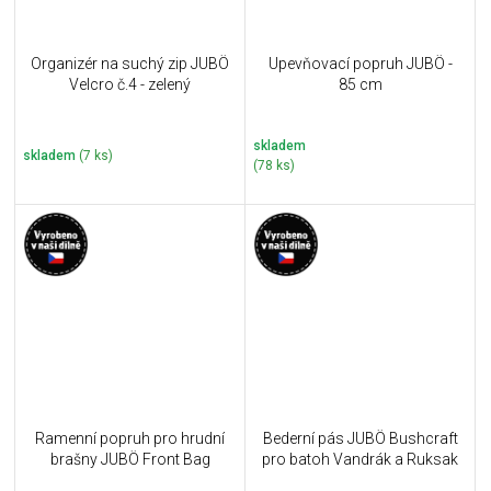
Organizér na suchý zip JUBÖ
Upevňovací popruh JUBÖ -
Velcro č.4 - zelený
85 cm
skladem
skladem
(7 ks)
(78 ks)
Ramenní popruh pro hrudní
Bederní pás JUBÖ Bushcraft
brašny JUBÖ Front Bag
pro batoh Vandrák a Ruksak