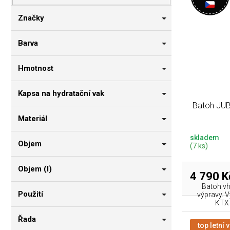
p
i
n
r
s
n
Značky
o
p
í
d
r
p
Barva
u
o
a
k
d
n
Hmotnost
t
u
e
ů
k
l
Kapsa na hydratační vak
t
Batoh JUB
ů
Materiál
skladem
Objem
(7 ks)
Objem (l)
4 790 K
Batoh vh
Použití
výpravy. 
KTX 
Řada
top letní 