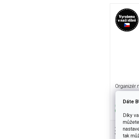
Organizér 
Dáte B
skladem
(14 ks)
Díky v
můžete 
280 Kč
nastave
Velikost 75
tak můž