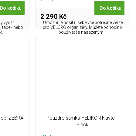
Do košíku
Do košíku
2 290 Kč
 využití.
Umožňuje nosit u sebe vše potřebné verze
, tácek nebo
pro VELCRO organizéry. Můžete pohodlně
...
používat i s nasazeným...
dobí ZEBRA
Pouzdro sumka HELIKON Navtel -
Black