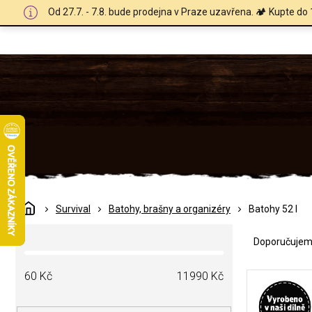
Přejít
Od 27.7. - 7.8. bude prodejna v Praze uzavřena. 🏕️ Kupte do 
na
obsah
Domů
Survival
Batohy, brašny a organizéry
Batohy 52 l
Ř
P
a
Doporučuje
o
z
s
e
V
t
60
Kč
11990
Kč
n
ý
r
í
p
a