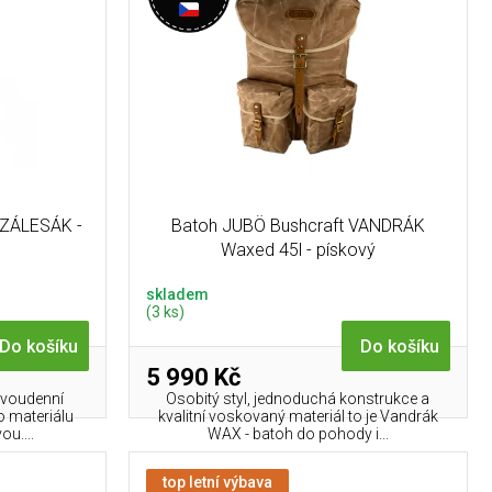
 ZÁLESÁK -
Batoh JUBÖ Bushcraft VANDRÁK
Waxed 45l - pískový
skladem
(3 ks)
Do košíku
Do košíku
5 990 Kč
dvoudenní
Osobitý styl, jednoduchá konstrukce a
o materiálu
kvalitní voskovaný materiál to je Vandrák
u....
WAX - batoh do pohody i...
top letní výbava