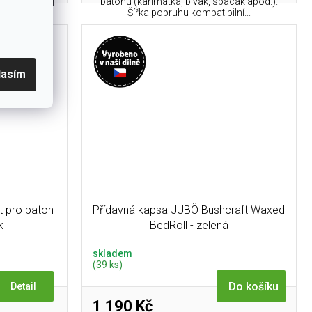
batohu (karimatka, bivak, spacák apod.).
pem a slouží
Šířka popruhu kompatibilní...
lasím
t pro batoh
Přídavná kapsa JUBÖ Bushcraft Waxed
k
BedRoll - zelená
skladem
(39 ks)
Do košíku
Detail
1 190 Kč