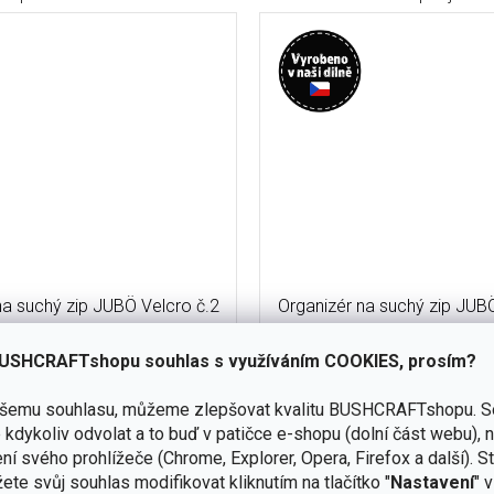
na suchý zip JUBÖ Velcro č.2
Organizér na suchý zip JUB
- zelený
- zelený
USHCRAFTshopu souhlas s využíváním COOKIES, prosím?
skladem
(7 ks)
ašemu souhlasu, můžeme zlepšovat kvalitu BUSHCRAFTshopu.
S
Do košíku
kdykoliv odvolat a to buď v patičce e-shopu (dolní část webu), 
295 Kč
ní svého prohlížeče (Chrome, Explorer, Opera, Firefox a další). S
 x 105 mm. K dispozici 4 gumová
Velikost 120 x 105 mm. Skry
ete svůj souhlas modifikovat kliknutím na tlačítko "
Nastavení
" 