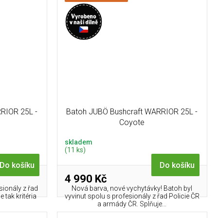
RIOR 25L -
Batoh JUBÖ Bushcraft WARRIOR 25L -
Coyote
skladem
(11 ks)
Do košíku
Do košíku
4 990 Kč
sionály z řad
Nová barva, nové vychytávky! Batoh byl
 tak kritéria
vyvinut spolu s profesionály z řad Policie ČR
a armády ČR. Splňuje...