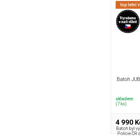
top letní 
Batoh JUB
skladem
(7 ks)
4 990 K
Batoh byl vy
Policie ČR 