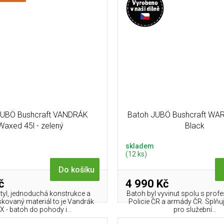
JUBÖ Bushcraft VANDRÁK
Batoh JUBÖ Bushcraft WAR
Waxed 45l - zelený
Black
skladem
(12 ks)
Do košíku
č
4 990 Kč
tyl, jednoduchá konstrukce a
Batoh byl vyvinut spolu s profe
oskovaný materiál to je Vandrák
Policie ČR a armády ČR. Splňuje
 - batoh do pohody i...
pro služební...