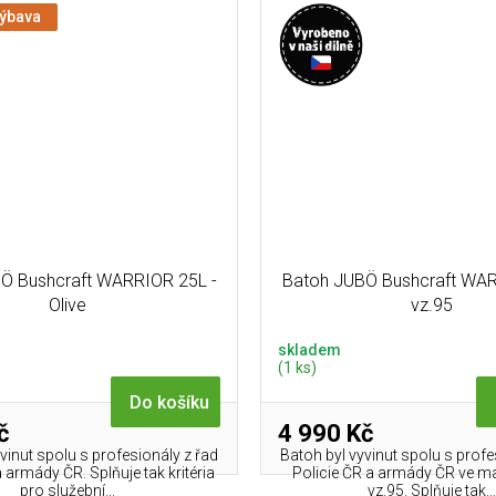
výbava
Ö Bushcraft WARRIOR 25L -
Batoh JUBÖ Bushcraft WAR
Olive
vz.95
skladem
(1 ks)
Do košíku
č
4 990 Kč
vinut spolu s profesionály z řad
Batoh byl vyvinut spolu s profe
a armády ČR. Splňuje tak kritéria
Policie ČR a armády ČR ve 
pro služební...
vz.95. Splňuje tak...