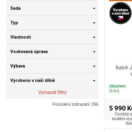
Sada
Typ
Vlastnosti
Voskovaná úprava
Výbava
Batoh 
Vyrobeno v naší dílně
skladem
(6 ks)
Vymazat filtry
Položek k zobrazení:
396
5 990 K
Osobitý s
kvalitní v
WAX