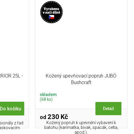
RIOR 25L -
Kožený upevňovací popruh JUBÖ
Bushcraft
skladem
(68 ks)
Do košíku
Detail
230 Kč
od
Kožený popruh k upevnění vybavení k
sionály z řad
batohu (karimatka, bivak, spacák, celta,
maskovacím
apod.).