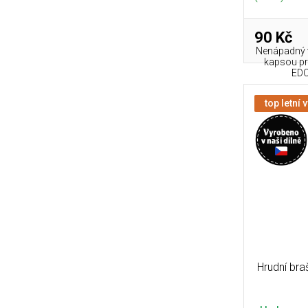
90 Kč
Nenápadný v
kapsou pr
EDC
top letní 
Hrudní bra