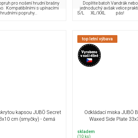
pruh pro nošení hrudní brašny
Doplňte batoh Vandrák neb
o. Kompatibilními s upínacími
jednoduchý avšak velice prakt
S/L
XL/XXL
hrudními popruhy...
pás!
top letní výbava
skrytou kapsou JUBÖ Secret
Odkládací miska JUBÖ B
3x10 cm (smyčky) - černá
Waxed Side Plate 33
skladem
(10 ks)