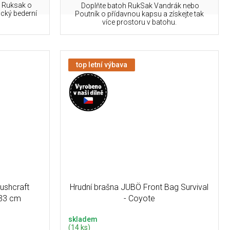
o Ruksak o
Doplňte batoh RukSak Vandrák nebo
ický bederní
Poutník o přídavnou kapsu a získejte tak
více prostoru v batohu.
top letní výbava
ushcraft
Hrudní brašna JUBÖ Front Bag Survival
x33 cm
- Coyote
skladem
(14 ks)