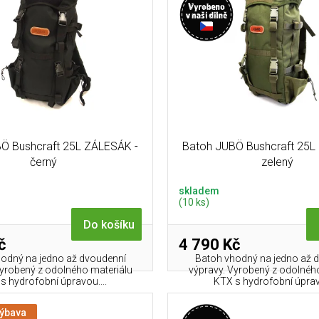
Ö Bushcraft 25L ZÁLESÁK -
Batoh JUBÖ Bushcraft 25L
černý
zelený
skladem
(10 ks)
Do košíku
č
4 790 Kč
odný na jedno až dvoudenní
Batoh vhodný na jedno až 
Vyrobený z odolného materiálu
výpravy. Vyrobený z odolnéh
s hydrofobní úpravou....
KTX s hydrofobní úpravo
výbava