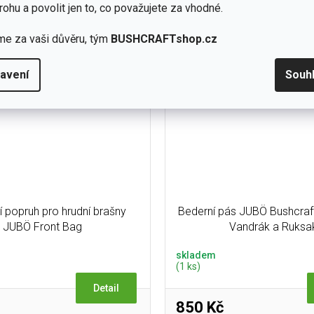
apsičku na OP a kreditku, nebo
doklady je uzavřená suchým zi
rohu a povolit jen to, co považujete za vhodné.
jako admin panel a...
třeba pro...
me za vaši důvěru, tým
BUSHCRAFTshop.cz
avení
Souh
 popruh pro hrudní brašny
Bederní pás JUBÖ Bushcraf
JUBÖ Front Bag
Vandrák a Ruksa
skladem
(1 ks)
Detail
850 Kč