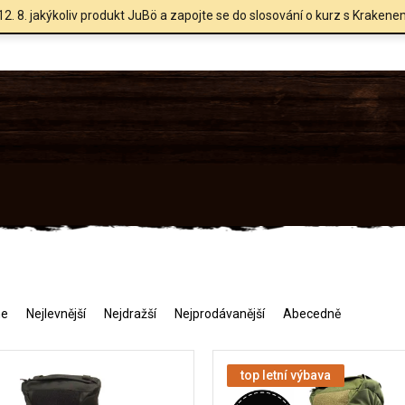
12. 8. jakýkoliv produkt JuBö a zapojte se do slosování o kurz s Krakene
me
Nejlevnější
Nejdražší
Nejprodávanější
Abecedně
top letní výbava