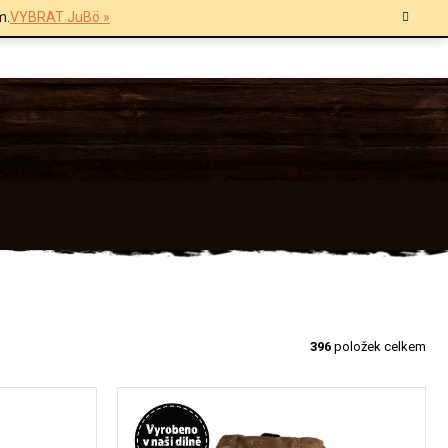
m.
VYBRAT JuBö »
396
položek celkem