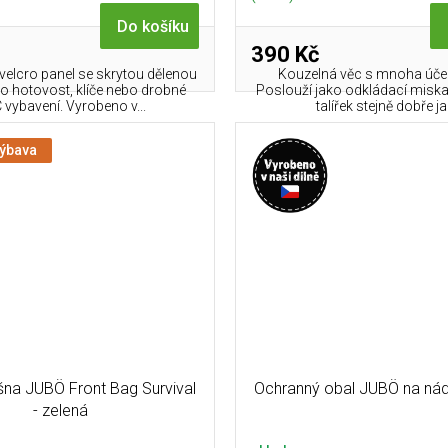
Do košíku
390 Kč
elcro panel se skrytou dělenou
Kouzelná věc s mnoha účely
o hotovost, klíče nebo drobné
Poslouží jako odkládací miska
 vybavení. Vyrobeno v...
talířek stejně dobře jak
výbava
šna JUBÖ Front Bag Survival
Ochranný obal JUBÖ na ná
- zelená