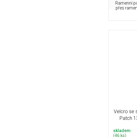
Ramenní po
přes ramen
Velcro se 
Patch 1
skladem
(46 ks)