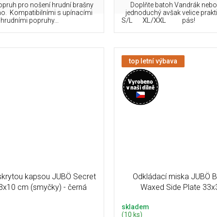
pruh pro nošení hrudní brašny
Doplňte batoh Vandrák neb
o. Kompatibilními s upínacími
jednoduchý avšak velice prakt
S/L
XL/XXL
hrudními popruhy...
pás!
top letní výbava
skrytou kapsou JUBÖ Secret
Odkládací miska JUBÖ B
3x10 cm (smyčky) - černá
Waxed Side Plate 33
skladem
(10 ks)