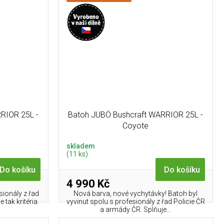
RIOR 25L -
Batoh JUBÖ Bushcraft WARRIOR 25L -
Coyote
skladem
(11 ks)
Do košíku
Do košíku
4 990 Kč
sionály z řad
Nová barva, nové vychytávky! Batoh byl
 tak kritéria
vyvinut spolu s profesionály z řad Policie ČR
a armády ČR. Splňuje...