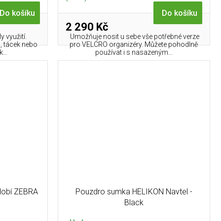
Do košíku
Do košíku
2 290 Kč
 využití.
Umožňuje nosit u sebe vše potřebné verze
, tácek nebo
pro VELCRO organizéry. Můžete pohodlně
...
používat i s nasazeným...
dobí ZEBRA
Pouzdro sumka HELIKON Navtel -
Black