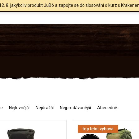
12. 8. jakýkoliv produkt JuBö a zapojte se do slosování o kurz s Krakene
me
Nejlevnější
Nejdražší
Nejprodávanější
Abecedně
top letní výbava