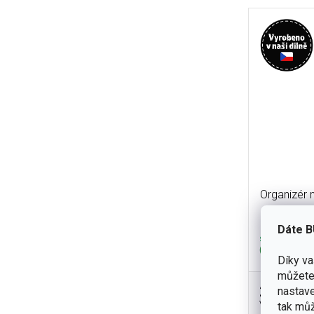
Organizér 
Dáte B
skladem
(14 ks)
Díky v
můžete 
280 Kč
nastave
Velikost 75
tak můž