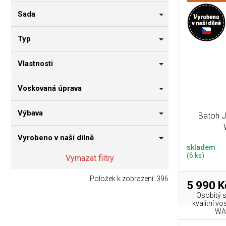
Sada
Typ
Vlastnosti
Voskovaná úprava
Výbava
Batoh 
Vyrobeno v naší dílně
skladem
(6 ks)
Vymazat filtry
Položek k zobrazení:
396
5 990 K
Osobitý s
kvalitní v
WAX