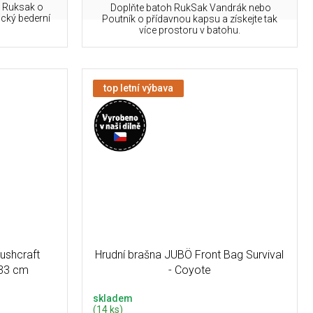
o Ruksak o
Doplňte batoh RukSak Vandrák nebo
ický bederní
Poutník o přídavnou kapsu a získejte tak
více prostoru v batohu.
top letní výbava
ushcraft
Hrudní brašna JUBÖ Front Bag Survival
x33 cm
- Coyote
skladem
(14 ks)