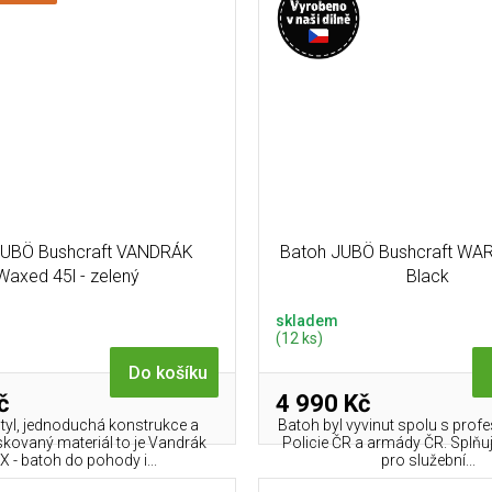
JUBÖ Bushcraft VANDRÁK
Batoh JUBÖ Bushcraft WAR
Waxed 45l - zelený
Black
skladem
(12 ks)
Do košíku
č
4 990 Kč
tyl, jednoduchá konstrukce a
Batoh byl vyvinut spolu s profe
oskovaný materiál to je Vandrák
Policie ČR a armády ČR. Splňuje
 - batoh do pohody i...
pro služební...