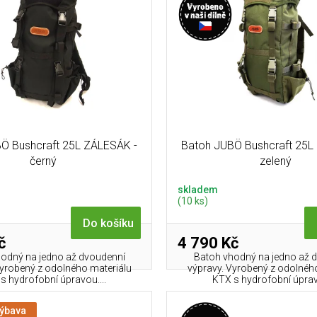
Ö Bushcraft 25L ZÁLESÁK -
Batoh JUBÖ Bushcraft 25L
černý
zelený
skladem
(10 ks)
Do košíku
č
4 790 Kč
odný na jedno až dvoudenní
Batoh vhodný na jedno až 
Vyrobený z odolného materiálu
výpravy. Vyrobený z odolnéh
s hydrofobní úpravou....
KTX s hydrofobní úpravo
výbava