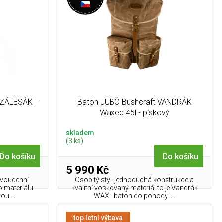
 ZÁLESÁK -
Batoh JUBÖ Bushcraft VANDRÁK
Waxed 45l - pískový
skladem
(3 ks)
Do košíku
Do košíku
5 990 Kč
dvoudenní
Osobitý styl, jednoduchá konstrukce a
o materiálu
kvalitní voskovaný materiál to je Vandrák
u....
WAX - batoh do pohody i...
top letní výbava