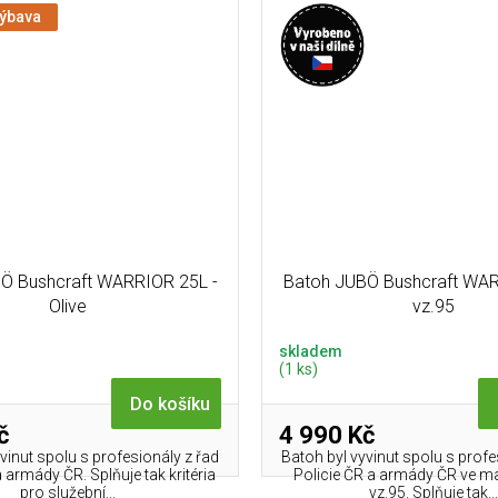
výbava
Ö Bushcraft WARRIOR 25L -
Batoh JUBÖ Bushcraft WAR
Olive
vz.95
skladem
(1 ks)
Do košíku
č
4 990 Kč
vinut spolu s profesionály z řad
Batoh byl vyvinut spolu s profe
a armády ČR. Splňuje tak kritéria
Policie ČR a armády ČR ve 
pro služební...
vz.95. Splňuje tak...