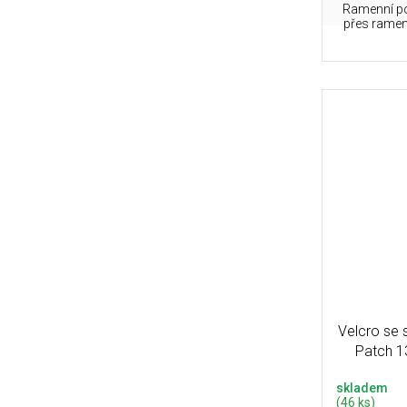
Ramenní po
přes ramen
Velcro se 
Patch 1
skladem
(46 ks)