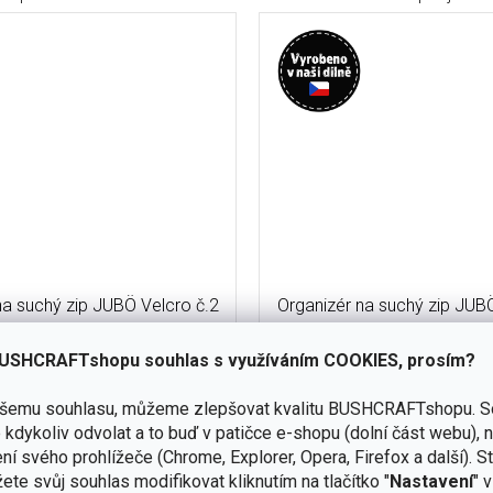
na suchý zip JUBÖ Velcro č.2
Organizér na suchý zip JUB
- zelený
- zelený
USHCRAFTshopu souhlas s využíváním COOKIES, prosím?
skladem
(7 ks)
ašemu souhlasu, můžeme zlepšovat kvalitu BUSHCRAFTshopu.
S
Do košíku
kdykoliv odvolat a to buď v patičce e-shopu (dolní část webu), 
295 Kč
ní svého prohlížeče (Chrome, Explorer, Opera, Firefox a další). S
 x 105 mm. K dispozici 4 gumová
Velikost 120 x 105 mm. Skry
ete svůj souhlas modifikovat kliknutím na tlačítko "
Nastavení
" 