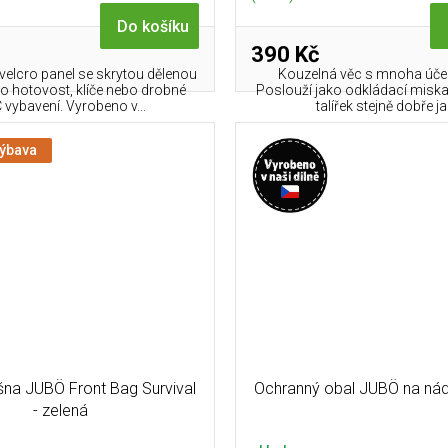
Do košíku
390 Kč
elcro panel se skrytou dělenou
Kouzelná věc s mnoha účely
o hotovost, klíče nebo drobné
Poslouží jako odkládací miska
 vybavení. Vyrobeno v...
talířek stejně dobře jak
výbava
šna JUBÖ Front Bag Survival
Ochranný obal JUBÖ na ná
- zelená