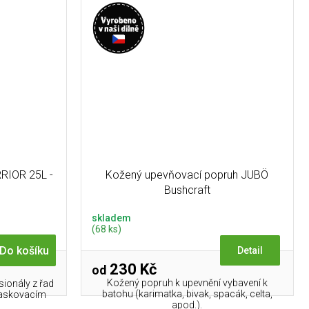
RIOR 25L -
Kožený upevňovací popruh JUBÖ
Bushcraft
skladem
(68 ks)
Do košíku
Detail
230 Kč
od
Kožený popruh k upevnění vybavení k
sionály z řad
batohu (karimatka, bivak, spacák, celta,
maskovacím
apod.).