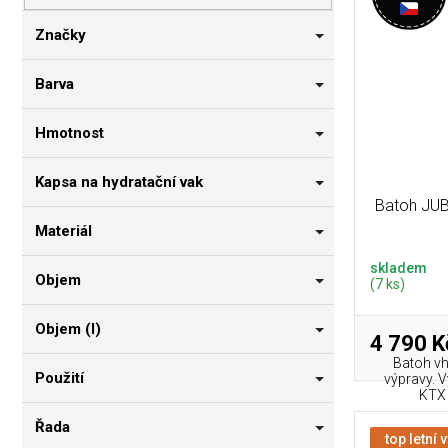
p
i
n
r
s
n
Značky
o
p
í
d
r
p
Barva
u
o
a
k
d
n
Hmotnost
t
u
e
ů
k
l
Kapsa na hydratační vak
t
Batoh JUB
ů
Materiál
skladem
Objem
(7 ks)
Objem (l)
4 790 K
Batoh vh
Použití
výpravy. 
KTX 
Řada
top letní 