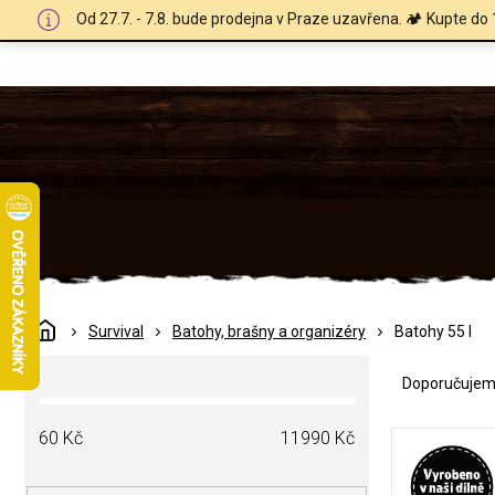
Přejít
Od 27.7. - 7.8. bude prodejna v Praze uzavřena. 🏕️ Kupte do 
na
obsah
Domů
Survival
Batohy, brašny a organizéry
Batohy 55 l
Ř
P
a
Doporučuje
o
z
s
e
V
t
60
Kč
11990
Kč
n
ý
r
í
p
a