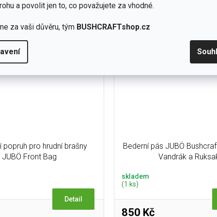
apsičku na OP a kreditku, nebo
doklady je uzavřená suchým zi
rohu a povolit jen to, co považujete za vhodné.
jako admin panel a...
třeba pro...
me za vaši důvěru, tým
BUSHCRAFTshop.cz
avení
Souh
 popruh pro hrudní brašny
Bederní pás JUBÖ Bushcraf
JUBÖ Front Bag
Vandrák a Ruksa
skladem
(1 ks)
Detail
850 Kč