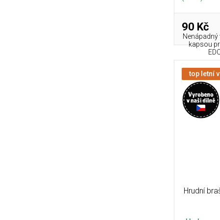
90 Kč
Nenápadný v
kapsou pr
EDC
top letní 
Hrudní bra