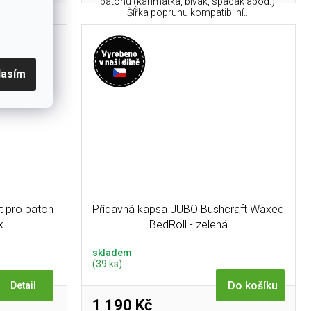
batohu (karimatka, bivak, spacák apod.).
pem a slouží
Šířka popruhu kompatibilní...
lasím
t pro batoh
Přídavná kapsa JUBÖ Bushcraft Waxed
k
BedRoll - zelená
skladem
(39 ks)
Do košíku
Detail
1 190 Kč