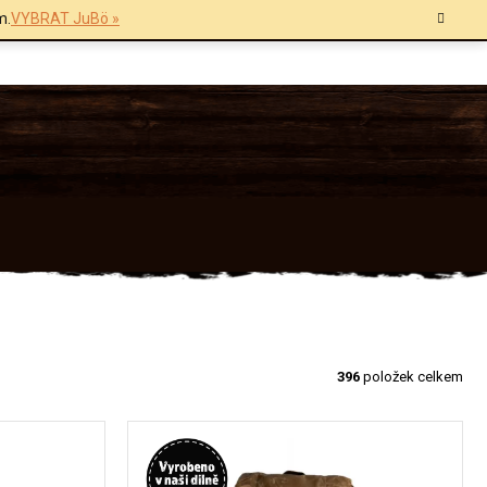
m.
VYBRAT JuBö »
396
položek celkem