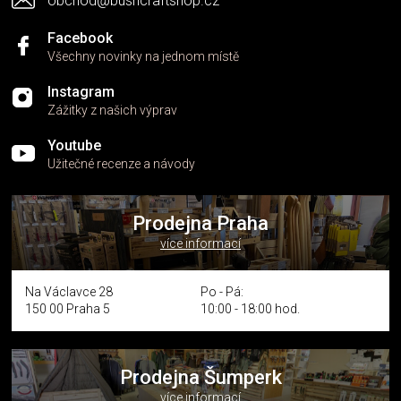
obchod@bushcraftshop.cz
u
Facebook
Všechny novinky na jednom místě
Instagram
Zážitky z našich výprav
Youtube
Užitečné recenze a návody
Prodejna Praha
více informací
Na Václavce 28
Po - Pá:
150 00 Praha 5
10:00 - 18:00 hod.
Prodejna Šumperk
více informací