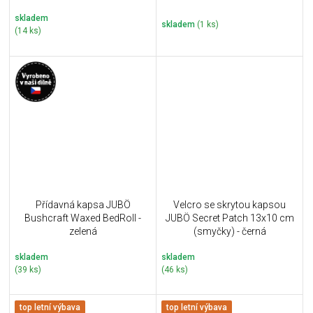
skladem
skladem
(1 ks)
(14 ks)
Přídavná kapsa JUBÖ
Velcro se skrytou kapsou
Bushcraft Waxed BedRoll -
JUBÖ Secret Patch 13x10 cm
zelená
(smyčky) - černá
skladem
skladem
(39 ks)
(46 ks)
top letní výbava
top letní výbava