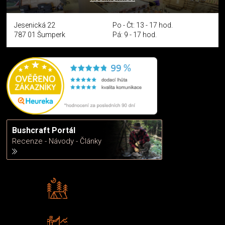
Jesenická 22
Po - Čt: 13 - 17 hod.
787 01 Šumperk
Pá: 9 - 17 hod.
Bushcraft Portál
Recenze - Návody - Články
Rádi předáváme zkušenosti
Poradíme vám s výběrem
Zboží sami testujeme