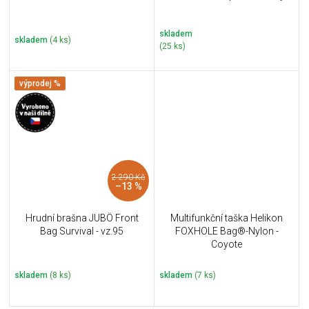
skladem
skladem
(4 ks)
(25 ks)
výprodej %
2 290 Kč
–13 %
Hrudní brašna JUBÖ Front
Multifunkční taška Helikon
Bag Survival - vz.95
FOXHOLE Bag®-Nylon -
Coyote
skladem
(8 ks)
skladem
(7 ks)