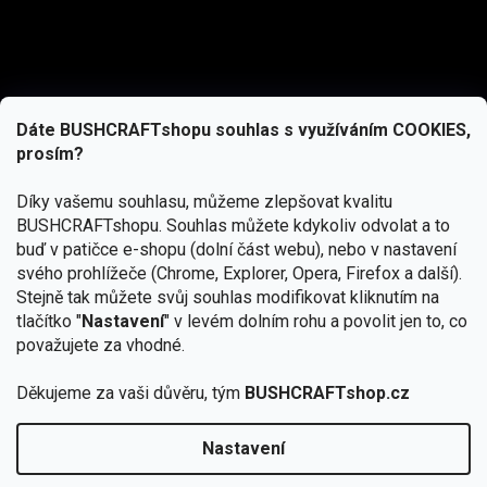
Dáte BUSHCRAFTshopu souhlas s využíváním COOKIES,
prosím?
Díky vašemu souhlasu, můžeme zlepšovat kvalitu
BUSHCRAFTshopu.
Souhlas můžete kdykoliv odvolat a to
buď v patičce e-shopu (dolní část webu), nebo v nastavení
svého prohlížeče (Chrome, Explorer, Opera, Firefox a další).
Stejně tak můžete svůj souhlas modifikovat kliknutím na
tlačítko "
Nastavení
" v levém dolním rohu a povolit jen to, co
Přihlásit se
považujete za vhodné.
Vložením e-mailu souhlasíte s
Děkujeme za vaši důvěru, tým
BUSHCRAFTshop.cz
podmínkami ochrany osobních údajů
Nastavení
Od 27.7. - 7.8. bude prodejna v Praze uzavřena.
Copyright 2026
BUSHCRAFTshop.cz
. Všechna práva
🏕️ Kupte do 12. 8. jakýkoliv produkt JuBö a