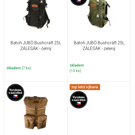
i
k
s
t
p
ů
r
o
d
u
Batoh JUBÖ Bushcraft 25L
Batoh JUBÖ Bushcraft 25L
k
ZÁLESÁK - černý
ZÁLESÁK - zelený
t
ů
skladem
skladem
(7 ks)
(10 ks)
top letní výbava