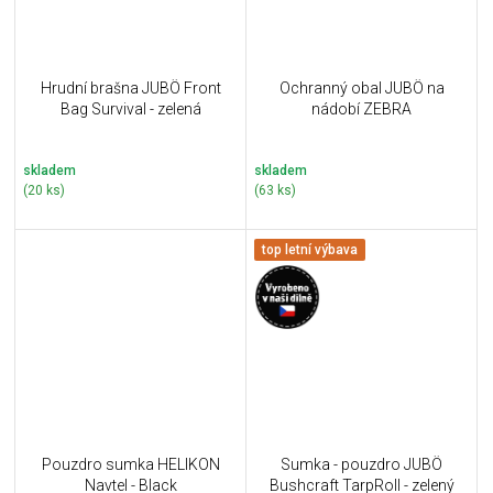
Hrudní brašna JUBÖ Front
Ochranný obal JUBÖ na
Bag Survival - zelená
nádobí ZEBRA
skladem
skladem
(20 ks)
(63 ks)
top letní výbava
Pouzdro sumka HELIKON
Sumka - pouzdro JUBÖ
Navtel - Black
Bushcraft TarpRoll - zelený