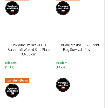
Odkládací miska JUBÖ
Hrudní brašna JUBÖ Front
Bushcraft Waxed Side Plate
Bag Survival - Coyote
33x33 cm
skladem
skladem
(10 ks)
(14 ks)
top letní výbava