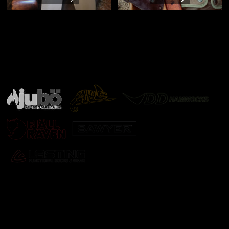
Značky ověřené samotnou přírodou
další značky
Odebírat newsletter