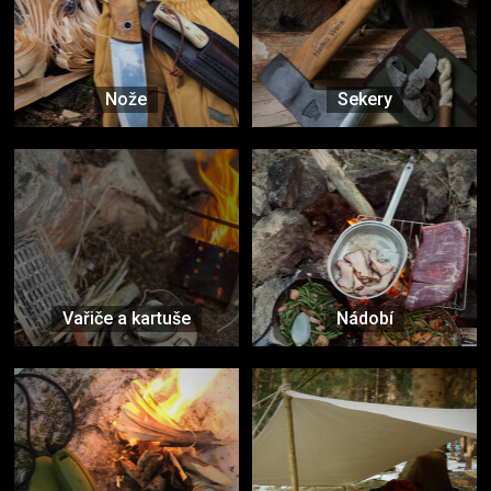
Nože
Sekery
Vařiče a kartuše
Nádobí