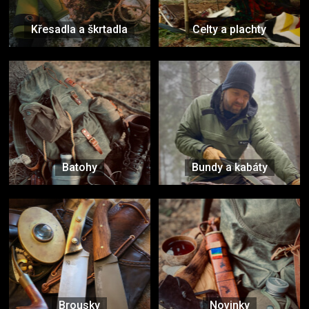
Křesadla a škrtadla
Celty a plachty
Batohy
Bundy a kabáty
Brousky
Novinky