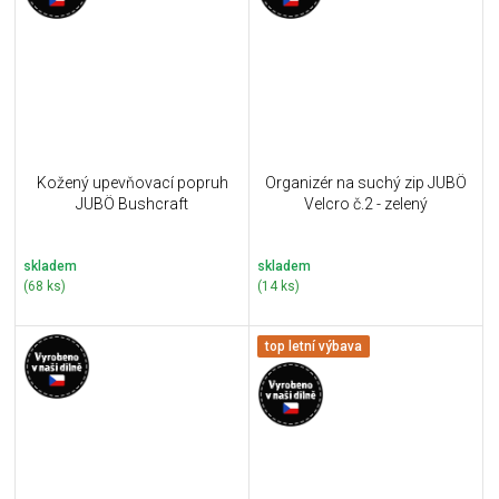
Kožený upevňovací popruh
Organizér na suchý zip JUBÖ
JUBÖ Bushcraft
Velcro č.2 - zelený
skladem
skladem
(68 ks)
(14 ks)
top letní výbava