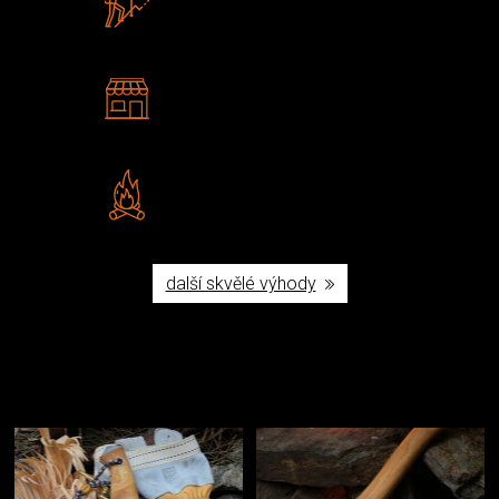
U nás nekoupíte „zajíce v pytli“
2 kamenné prodejny
Navštivte nás v Praze a
Šumperku
Vlastní značka JuBö
Poctivá ruční výroba v ČR
další skvělé výhody
Užijte si to v přírodě
Vybavení, na které spoléháte nejčastěji