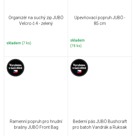
Organizér na suchý zip JUBÖ
Upevňovací popruh JUBÖ -
Velcro č.4 - zelený
85 cm
skladem
skladem
(7 ks)
(78 ks)
Ramenní popruh pro hrudní
Bederní pás JUBÖ Bushcraft
brašny JUBÖ Front Bag
pro batoh Vandrák a Ruksak