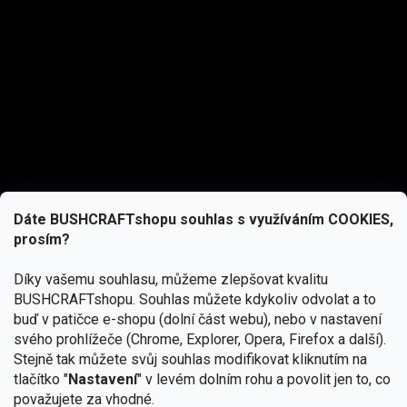
Dáte BUSHCRAFTshopu souhlas s využíváním COOKIES,
prosím?
Díky vašemu souhlasu, můžeme zlepšovat kvalitu
BUSHCRAFTshopu.
Souhlas můžete kdykoliv odvolat a to
buď v patičce e-shopu (dolní část webu), nebo v nastavení
svého prohlížeče (Chrome, Explorer, Opera, Firefox a další).
Stejně tak můžete svůj souhlas modifikovat kliknutím na
tlačítko "
Nastavení
" v levém dolním rohu a povolit jen to, co
Přihlásit se
považujete za vhodné.