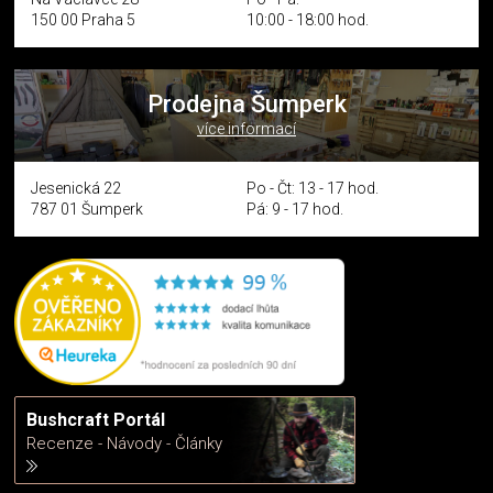
150 00 Praha 5
10:00 - 18:00 hod.
Prodejna Šumperk
více informací
Jesenická 22
Po - Čt: 13 - 17 hod.
787 01 Šumperk
Pá: 9 - 17 hod.
Bushcraft Portál
Recenze - Návody - Články