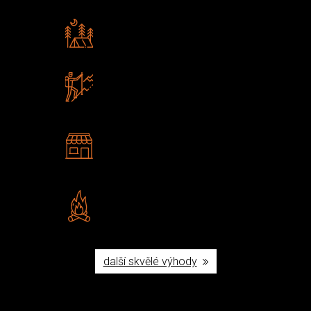
Rádi předáváme zkušenosti
Poradíme vám s výběrem
Zboží sami testujeme
U nás nekoupíte „zajíce v pytli“
2 kamenné prodejny
Navštivte nás v Praze a
Šumperku
Vlastní značka JuBö
Poctivá ruční výroba v ČR
další skvělé výhody