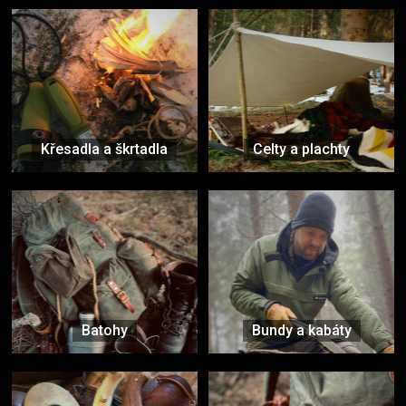
Křesadla a škrtadla
Celty a plachty
Batohy
Bundy a kabáty