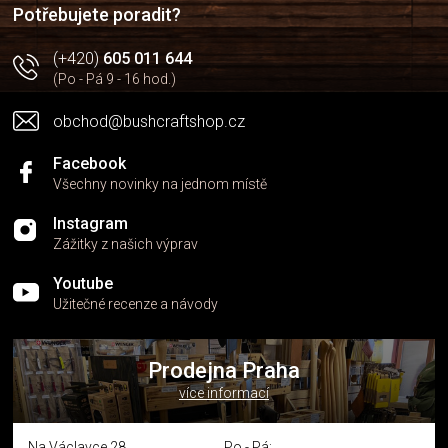
í
p
Potřebujete poradit?
r
v
(+420)
605 011 644
k
(Po - Pá 9 - 16 hod.)
y
v
obchod@bushcraftshop.cz
ý
p
i
Facebook
s
Všechny novinky na jednom místě
u
Instagram
Zážitky z našich výprav
Youtube
Užitečné recenze a návody
Prodejna Praha
více informací
Na Václavce 28
Po - Pá: