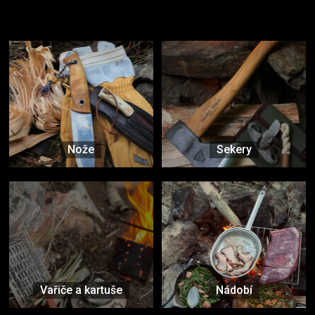
Užijte si to v přírodě
Vybavení, na které spoléháte nejčastěji
Nože
Sekery
Vařiče a kartuše
Nádobí