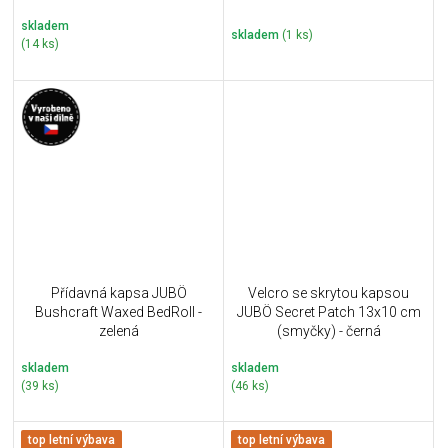
skladem
skladem
(1 ks)
(14 ks)
Přídavná kapsa JUBÖ
Velcro se skrytou kapsou
Bushcraft Waxed BedRoll -
JUBÖ Secret Patch 13x10 cm
zelená
(smyčky) - černá
skladem
skladem
(39 ks)
(46 ks)
top letní výbava
top letní výbava