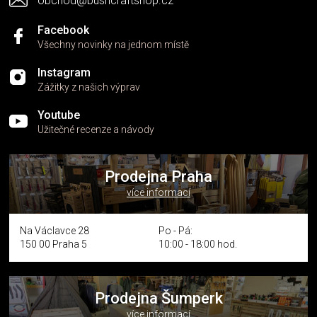
obchod@bushcraftshop.cz
u
Facebook
Všechny novinky na jednom místě
Instagram
Zážitky z našich výprav
Youtube
Užitečné recenze a návody
Prodejna Praha
více informací
Na Václavce 28
Po - Pá:
150 00 Praha 5
10:00 - 18:00 hod.
Prodejna Šumperk
více informací