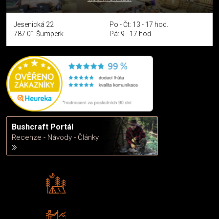
Jesenická 22
Po - Čt: 13 - 17 hod.
787 01 Šumperk
Pá: 9 - 17 hod.
Bushcraft Portál
Recenze - Návody - Články
Rádi předáváme zkušenosti
Poradíme vám s výběrem
Zboží sami testujeme