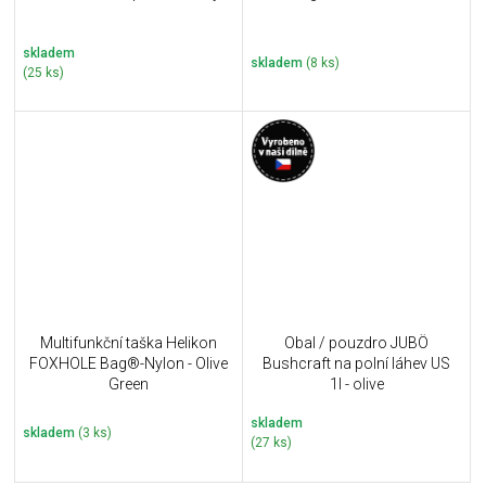
skladem
skladem
(8 ks)
(25 ks)
Multifunkční taška Helikon
Obal / pouzdro JUBÖ
FOXHOLE Bag®-Nylon - Olive
Bushcraft na polní láhev US
Green
1l - olive
skladem
skladem
(3 ks)
(27 ks)