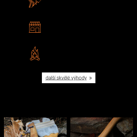
U nás nekoupíte „zajíce v pytli“
2 kamenné prodejny
Navštivte nás v Praze a
Šumperku
Vlastní značka JuBö
Poctivá ruční výroba v ČR
další skvělé výhody
Užijte si to v přírodě
Vybavení, na které spoléháte nejčastěji