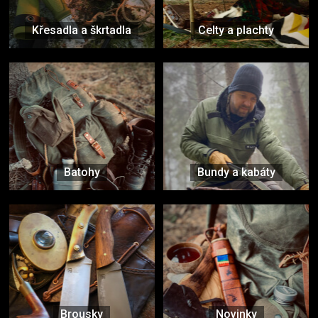
Křesadla a škrtadla
Celty a plachty
Batohy
Bundy a kabáty
Brousky
Novinky