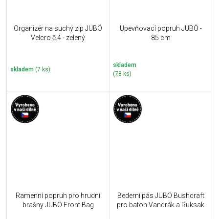
Organizér na suchý zip JUBÖ
Upevňovací popruh JUBÖ -
Velcro č.4 - zelený
85 cm
skladem
skladem
(7 ks)
(78 ks)
Ramenní popruh pro hrudní
Bederní pás JUBÖ Bushcraft
brašny JUBÖ Front Bag
pro batoh Vandrák a Ruksak