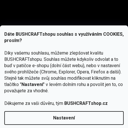
Dáte BUSHCRAFTshopu souhlas s využíváním COOKIES,
prosím?
Díky vašemu souhlasu, můžeme zlepšovat kvalitu
BUSHCRAFTshopu.
Souhlas můžete kdykoliv odvolat a to
buď v patičce e-shopu (dolní část webu), nebo v nastavení
svého prohlížeče (Chrome, Explorer, Opera, Firefox a další).
Stejně tak můžete svůj souhlas modifikovat kliknutím na
tlačítko "
Nastavení
" v levém dolním rohu a povolit jen to, co
Přihlásit se
považujete za vhodné.
Vložením e-mailu souhlasíte s
Děkujeme za vaši důvěru, tým
BUSHCRAFTshop.cz
podmínkami ochrany osobních údajů
Nastavení
Od 27.7. - 7.8. bude prodejna v Praze uzavřena.
Copyright 2026
BUSHCRAFTshop.cz
. Všechna práva
🏕️ Kupte do 12. 8. jakýkoliv produkt JuBö a