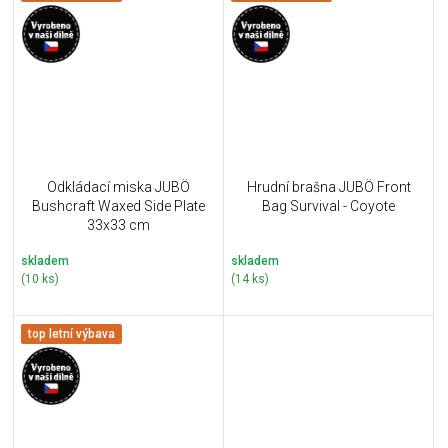
Odkládací miska JUBÖ
Hrudní brašna JUBÖ Front
Bushcraft Waxed Side Plate
Bag Survival - Coyote
33x33 cm
skladem
skladem
(10 ks)
(14 ks)
top letní výbava