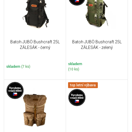
i
k
s
t
p
ů
r
o
d
u
Batoh JUBÖ Bushcraft 25L
Batoh JUBÖ Bushcraft 25L
k
ZÁLESÁK - černý
ZÁLESÁK - zelený
t
ů
skladem
skladem
(7 ks)
(10 ks)
top letní výbava