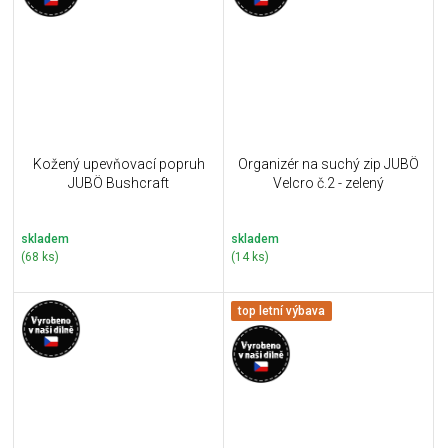
Kožený upevňovací popruh
Organizér na suchý zip JUBÖ
JUBÖ Bushcraft
Velcro č.2 - zelený
skladem
skladem
(68 ks)
(14 ks)
top letní výbava