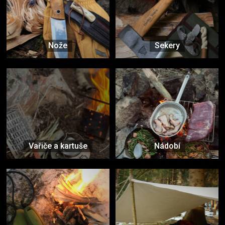
Nože
Sekery
Vařiče a kartuše
Nádobí