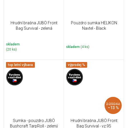
Hrudní brašna JUBÖ Front
Pouzdro sumka HELIKON
Bag Survival - zelená
Navtel - Black
skladem
skladem
(4 ks)
(20 ks)
top letní výbava
výprodej %
2 290 Kč
–13 %
Sumka - pouzdro JUBÖ
Hrudní brašna JUBÖ Front
Bushcraft TarpRoll - zelený
Bag Survival - vz.95