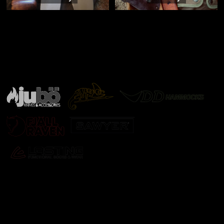
Značky ověřené samotnou přírodou
další značky
Odebírat newsletter