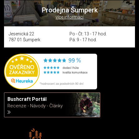
Prodejna Šumperk
více informací
Jesenická 22
Po - Čt: 13 - 17 hod.
787 01 Šumperk
Pá: 9 - 17 hod.
Bushcraft Portál
Recenze - Návody - Články
Rádi předáváme zkušenosti