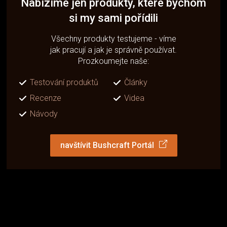
Nabízíme jen produkty, které bychom
si my sami pořídili
Všechny produkty testujeme - víme
jak pracují a jak je správně používat.
Prozkoumejte naše:
Testování produktů
Články
Recenze
Videa
Návody
navštívit Bushcraft Portál