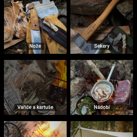
Nože
Sekery
Vařiče a kartuše
Nádobí