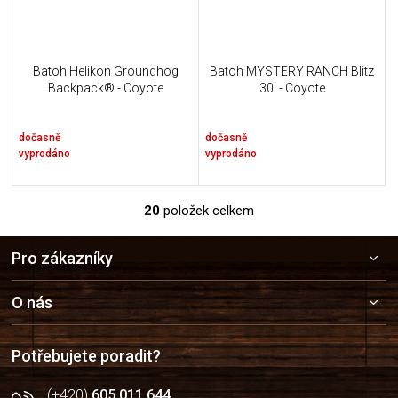
Batoh Helikon Groundhog
Batoh MYSTERY RANCH Blitz
Backpack® - Coyote
30l - Coyote
dočasně
dočasně
vyprodáno
vyprodáno
20
položek celkem
O
v
Z
l
Pro zákazníky
á
á
p
d
a
a
O nás
c
t
í
í
p
Potřebujete poradit?
r
v
(+420)
605 011 644