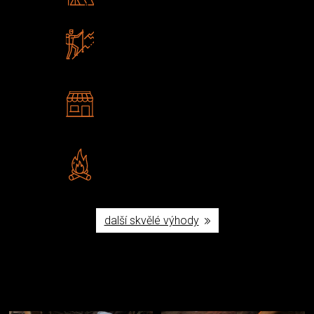
Poradíme vám s výběrem
Zboží sami testujeme
U nás nekoupíte „zajíce v pytli“
2 kamenné prodejny
Navštivte nás v Praze a
Šumperku
Vlastní značka JuBö
Poctivá ruční výroba v ČR
další skvělé výhody
Užijte si to v přírodě
Vybavení, na které spoléháte nejčastěji