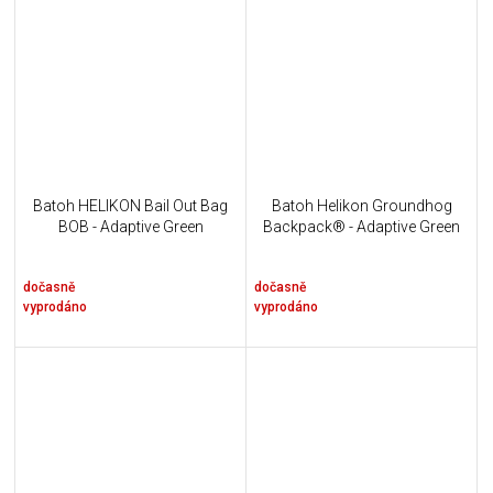
Batoh HELIKON Bail Out Bag
Batoh Helikon Groundhog
BOB - Adaptive Green
Backpack® - Adaptive Green
dočasně
dočasně
vyprodáno
vyprodáno