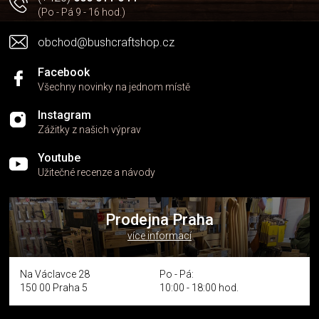
k
(Po - Pá 9 - 16 hod.)
y
v
obchod@bushcraftshop.cz
ý
p
i
Facebook
s
Všechny novinky na jednom místě
u
Instagram
Zážitky z našich výprav
Youtube
Užitečné recenze a návody
Prodejna Praha
více informací
Na Václavce 28
Po - Pá:
150 00 Praha 5
10:00 - 18:00 hod.