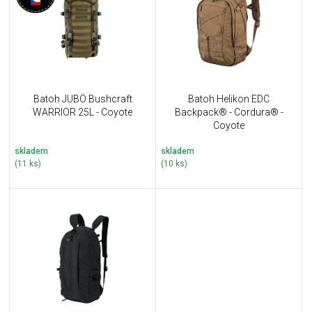
i
k
s
t
p
ů
r
o
d
u
Batoh JUBÖ Bushcraft
Batoh Helikon EDC
k
WARRIOR 25L - Coyote
Backpack® - Cordura® -
t
Coyote
ů
skladem
skladem
(11 ks)
(10 ks)