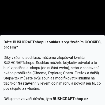
Dáte BUSHCRAFTshopu souhlas s využíváním COOKIES,
prosím?
Díky vašemu souhlasu, můžeme zlepšovat kvalitu
BUSHCRAFTshopu.
Souhlas můžete kdykoliv odvolat a to
buď v patičce e-shopu (dolní část webu), nebo v nastavení
svého prohlížeče (Chrome, Explorer, Opera, Firefox a další).
Stejně tak můžete svůj souhlas modifikovat kliknutím na
tlačítko "
Nastavení
" v levém dolním rohu a povolit jen to, co
Přihlásit se
považujete za vhodné.
Vložením e-mailu souhlasíte s
podmínkami ochrany osobních údajů
Děkujeme za vaši důvěru, tým
BUSHCRAFTshop.cz