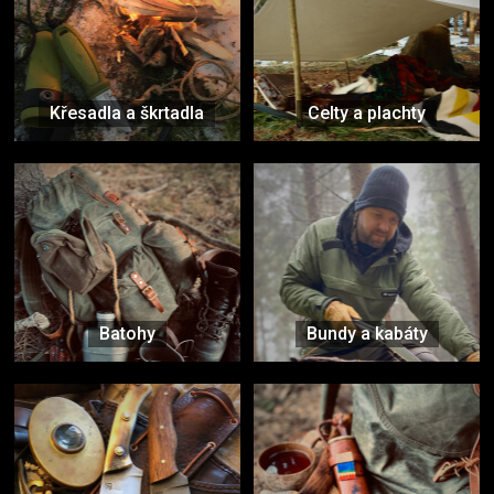
Křesadla a škrtadla
Celty a plachty
Batohy
Bundy a kabáty