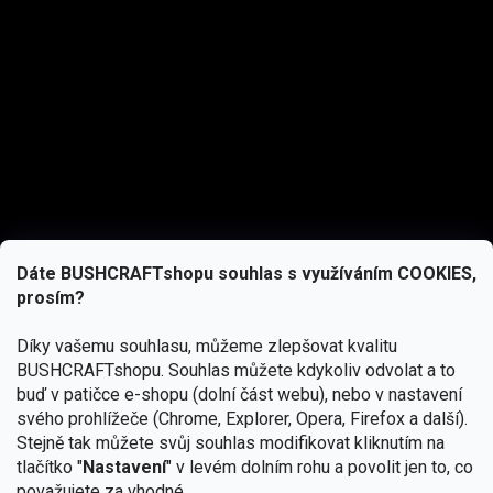
Dáte BUSHCRAFTshopu souhlas s využíváním COOKIES,
prosím?
Díky vašemu souhlasu, můžeme zlepšovat kvalitu
BUSHCRAFTshopu.
Souhlas můžete kdykoliv odvolat a to
buď v patičce e-shopu (dolní část webu), nebo v nastavení
svého prohlížeče (Chrome, Explorer, Opera, Firefox a další).
Stejně tak můžete svůj souhlas modifikovat kliknutím na
tlačítko "
Nastavení
" v levém dolním rohu a povolit jen to, co
Přihlásit se
považujete za vhodné.