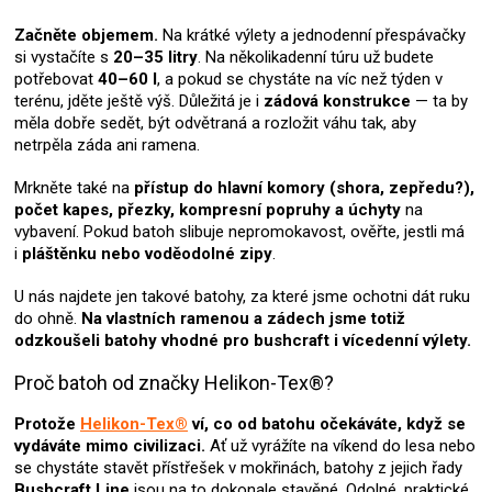
v
k
Začněte objemem.
Na krátké výlety a jednodenní přespávačky
y
si vystačíte s
20–35 litry
. Na několikadenní túru už budete
v
potřebovat
40–60 l
, a pokud se chystáte na víc než týden v
ý
terénu, jděte ještě výš. Důležitá je i
zádová konstrukce
— ta by
p
měla dobře sedět, být odvětraná a rozložit váhu tak, aby
i
netrpěla záda ani ramena.
s
u
Mrkněte také na
přístup do hlavní komory (shora, zepředu?),
počet kapes, přezky, kompresní popruhy a úchyty
na
vybavení. Pokud batoh slibuje nepromokavost, ověřte, jestli má
i
pláštěnku nebo voděodolné zipy
.
U nás najdete jen takové batohy, za které jsme ochotni dát ruku
do ohně.
Na vlastních ramenou a zádech jsme totiž
odzkoušeli batohy vhodné pro bushcraft i vícedenní výlety.
Proč batoh od značky Helikon-Tex®?
Protože
Helikon-Tex®
ví, co od batohu očekáváte, když se
vydáváte mimo civilizaci.
Ať už vyrážíte na víkend do lesa nebo
se chystáte stavět přístřešek v mokřinách, batohy z jejich řady
Bushcraft Line
jsou na to dokonale stavěné. Odolné, praktické