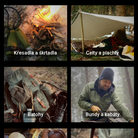
Křesadla a škrtadla
Celty a plachty
Batohy
Bundy a kabáty