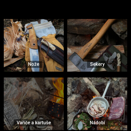
Užijte si to v přírodě
Vybavení, na které spoléháte nejčastěji
Nože
Sekery
Vařiče a kartuše
Nádobí