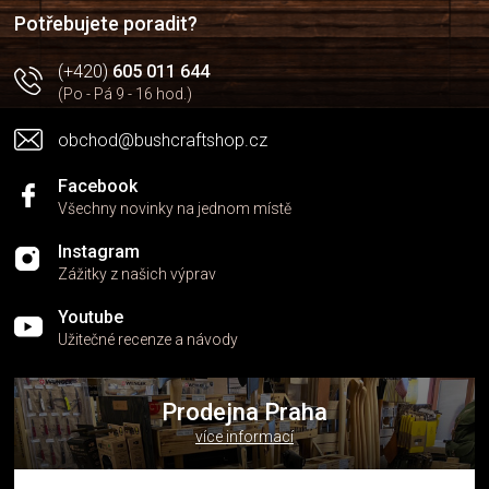
í
Potřebujete poradit?
(+420)
605 011 644
(Po - Pá 9 - 16 hod.)
obchod@bushcraftshop.cz
Facebook
Všechny novinky na jednom místě
Instagram
Zážitky z našich výprav
Youtube
Užitečné recenze a návody
Prodejna Praha
více informací