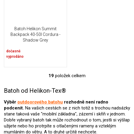
Batoh Helikon Summit
Backpack 40-50l Cordura -
Shadow Grey
dočasně
vyprodáno
19
položek celkem
O
v
l
Batoh od Helikon-Tex®
á
d
Výběr
outdoorového batohu
rozhodně není radno
a
podcenit.
Na vašich cestách se z nich totiž s trochou nadsázky
c
stane taková vaše "mobilní základna", zázemí i skříň v jednom.
í
Dobře vybraný batoh tak může rozhodnout o tom, jestli si výšlap
p
užijete nebo ho protrpíte s otlačenými rameny a vzteklým
r
mumláním do větru. A to druhé určitě nechcete.