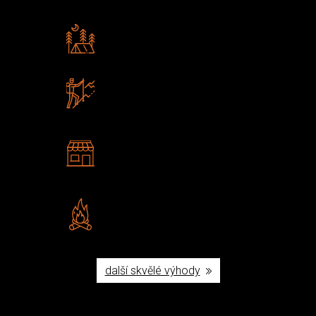
Rádi předáváme zkušenosti
Poradíme vám s výběrem
Zboží sami testujeme
U nás nekoupíte „zajíce v pytli“
2 kamenné prodejny
Navštivte nás v Praze a
Šumperku
Vlastní značka JuBö
Poctivá ruční výroba v ČR
další skvělé výhody