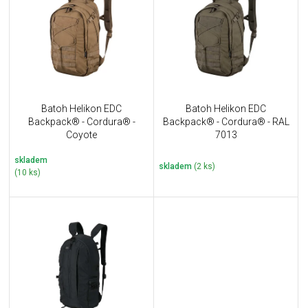
u
i
k
s
t
p
ů
r
o
d
u
Batoh Helikon EDC
Batoh Helikon EDC
k
Backpack® - Cordura® -
Backpack® - Cordura® - RAL
t
Coyote
7013
ů
skladem
skladem
(2 ks)
(10 ks)