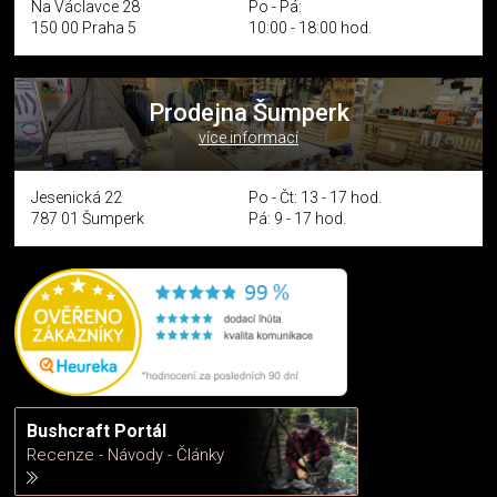
Na Václavce 28
Po - Pá:
150 00 Praha 5
10:00 - 18:00 hod.
Prodejna Šumperk
více informací
Jesenická 22
Po - Čt: 13 - 17 hod.
787 01 Šumperk
Pá: 9 - 17 hod.
Bushcraft Portál
Recenze - Návody - Články