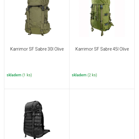
u
i
k
s
t
p
ů
r
o
d
u
Karrimor SF Sabre 30l Olive
Karrimor SF Sabre 45l Olive
k
t
ů
skladem
(1 ks)
skladem
(2 ks)