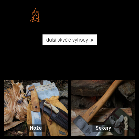
Vlastní značka JuBö
Poctivá ruční výroba v ČR
další skvělé výhody
Užijte si to v přírodě
Vybavení, na které spoléháte nejčastěji
Nože
Sekery