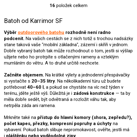
16
položek celkem
O
v
l
Batoh od Karrimor SF
á
d
Výběr
outdoorového batohu
rozhodně není radno
a
podcenit.
Na vašich cestách se z nich totiž s trochou nadsázky
c
stane taková vaše "mobilní základna", zázemí i skříň v jednom.
í
Dobře vybraný batoh tak může rozhodnout o tom, jestli si výšlap
p
užijete nebo ho protrpíte s otlačenými rameny a vzteklým
r
mumláním do větru. A to druhé určitě nechcete.
v
k
Začněte objemem.
Na krátké výlety a jednodenní přespávačky
y
si vystačíte s
20–35 litry
. Na několikadenní túru už budete
v
potřebovat
40–60 l
, a pokud se chystáte na víc než týden v
ý
terénu, jděte ještě výš. Důležitá je i
zádová konstrukce
— ta by
p
měla dobře sedět, být odvětraná a rozložit váhu tak, aby
i
netrpěla záda ani ramena.
s
u
Mrkněte také na
přístup do hlavní komory (shora, zepředu?),
počet kapes, přezky, kompresní popruhy a úchyty
na
vybavení. Pokud batoh slibuje nepromokavost, ověřte, jestli má
i
pláštěnku nebo voděodolné zipy
.