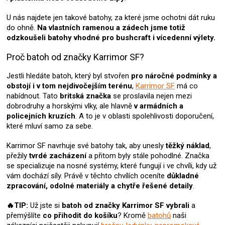
U nás najdete jen takové batohy, za které jsme ochotni dát ruku
do ohně.
Na vlastních ramenou a zádech jsme totiž
odzkoušeli batohy vhodné pro bushcraft i vícedenní výlety.
Proč batoh od značky Karrimor SF?
Jestli hledáte batoh, který byl stvořen
pro náročné podmínky a
obstojí i v tom nejdivočejším terénu
,
Karrimor SF
má co
nabídnout. Tato
britská značka
se proslavila nejen mezi
dobrodruhy a horskými vlky, ale hlavně
v armádních a
policejních kruzích
. A to je v oblasti spolehlivosti doporučení,
které mluví samo za sebe.
Karrimor SF navrhuje své batohy tak, aby unesly
těžký náklad
,
přežily
tvrdé zacházení
a přitom byly stále pohodlné. Značka
se specializuje na nosné systémy, které fungují i ve chvíli, kdy už
vám dochází síly. Právě v těchto chvílích oceníte
důkladné
zpracování, odolné materiály a chytře řešené detaily
.
🔥TIP:
Už jste si
batoh od značky Karrimor SF
vybrali
a
přemýšlíte
co přihodit do košíku
? Kromě
batohů
naši