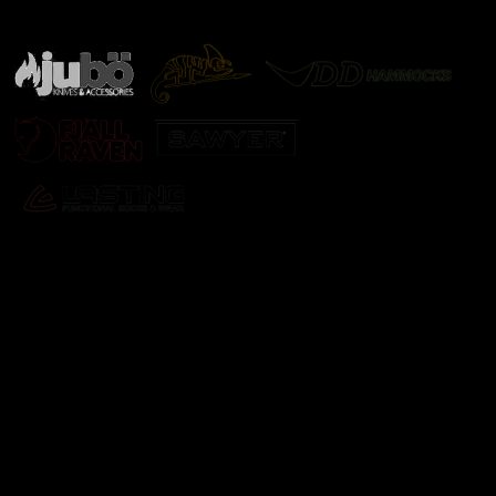
další značky
Odebírat newsletter
Vložte svůj e-mail a my vám budeme zasílat informace o
nových produktech na našem e-shopu.
E-mail