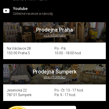
Youtube
Užitečné recenze a návody
Prodejna Praha
více informací
Na Václavce 28
Po - Pá:
150 00 Praha 5
10:00 - 18:00 hod.
Prodejna Šumperk
více informací
Jesenická 22
Po - Čt: 13 - 17 hod.
787 01 Šumperk
Pá: 9 - 17 hod.