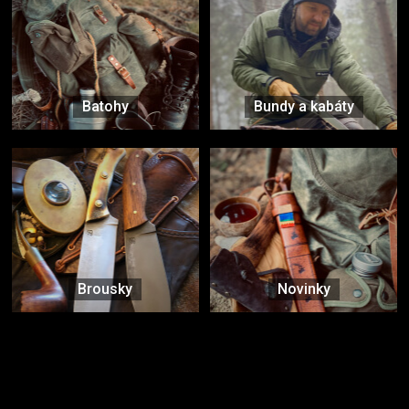
Batohy
Bundy a kabáty
Brousky
Novinky
Značky ověřené samotnou přírodou