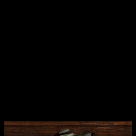
Vložením e-mailu souhlasíte s
podmínkami ochrany
osobních údajů
Přihlásit se
Instagram