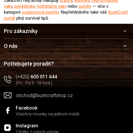
zákazníci nejčastěji nakupují
brašny
,
ledvinky
,
nepromokavé
vaky
,
peněženky
,
hydratační vaky
nebo
sumky
— více v
kategorii
outdoorové batohy
. Nepřehlédněte také náš
BushCraft
portál
plný survival tipů.
Z
Pro zákazníky
á
p
a
O nás
t
í
Potřebujete poradit?
(+420)
605 011 644
(Po - Pá 9 - 16 hod.)
obchod@bushcraftshop.cz
Facebook
Všechny novinky na jednom místě
Instagram
Zážitky z našich výprav