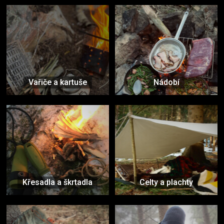
Vařiče a kartuše
Nádobí
Křesadla a škrtadla
Celty a plachty