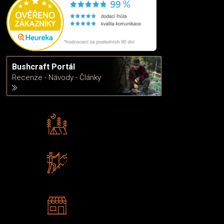
Bushcraft Portál
Recenze - Návody - Články
Rádi předáváme zkušenosti
Poradíme vám s výběrem
Zboží sami testujeme
U nás nekoupíte „zajíce v pytli“
2 kamenné prodejny
Navštivte nás v Praze a
Šumperku