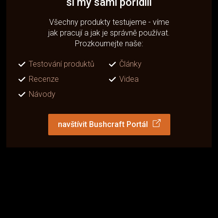
si my sami pořídili
Všechny produkty testujeme - víme
jak pracují a jak je správně používat.
Prozkoumejte naše:
Testování produktů
Články
Recenze
Videa
Návody
navštívit Bushcraft Portál