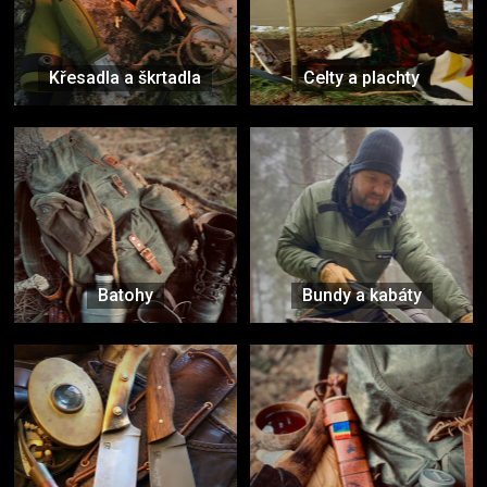
Křesadla a škrtadla
Celty a plachty
Batohy
Bundy a kabáty