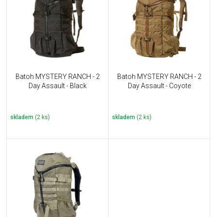
u
i
k
s
t
p
ů
r
o
d
u
Batoh MYSTERY RANCH - 2
Batoh MYSTERY RANCH - 2
k
Day Assault - Black
Day Assault - Coyote
t
ů
skladem
(2 ks)
skladem
(2 ks)