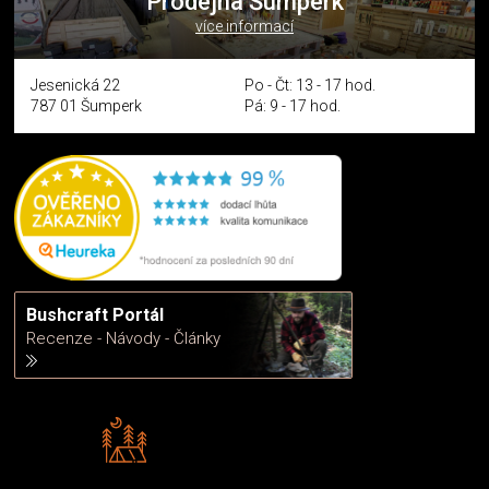
Prodejna Šumperk
více informací
Jesenická 22
Po - Čt: 13 - 17 hod.
787 01 Šumperk
Pá: 9 - 17 hod.
Bushcraft Portál
Recenze - Návody - Články
Rádi předáváme zkušenosti
Poradíme vám s výběrem