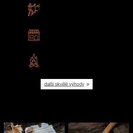
Zboží sami testujeme
U nás nekoupíte „zajíce v pytli“
2 kamenné prodejny
Navštivte nás v Praze a
Šumperku
Vlastní značka JuBö
Poctivá ruční výroba v ČR
další skvělé výhody
Užijte si to v přírodě
Vybavení, na které spoléháte nejčastěji