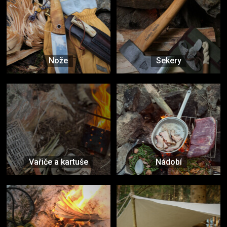
Nože
Sekery
Vařiče a kartuše
Nádobí