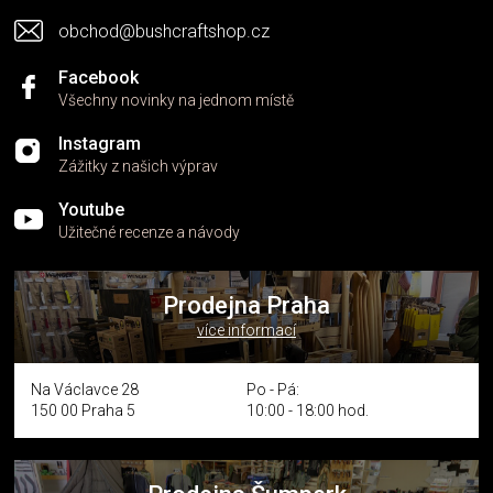
obchod@bushcraftshop.cz
Facebook
Všechny novinky na jednom místě
Instagram
Zážitky z našich výprav
Youtube
Užitečné recenze a návody
Prodejna Praha
více informací
Na Václavce 28
Po - Pá:
150 00 Praha 5
10:00 - 18:00 hod.