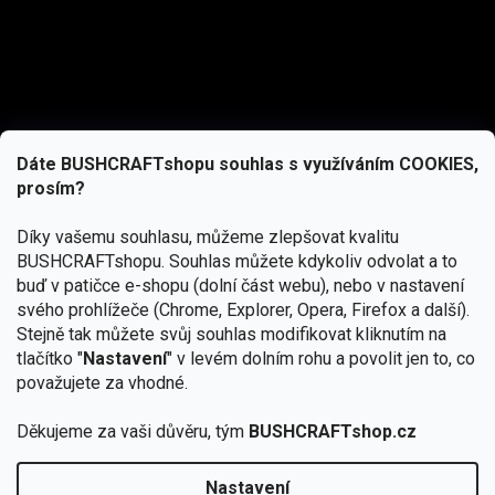
Dáte BUSHCRAFTshopu souhlas s využíváním COOKIES,
prosím?
Díky vašemu souhlasu, můžeme zlepšovat kvalitu
BUSHCRAFTshopu.
Souhlas můžete kdykoliv odvolat a to
buď v patičce e-shopu (dolní část webu), nebo v nastavení
svého prohlížeče (Chrome, Explorer, Opera, Firefox a další).
Stejně tak můžete svůj souhlas modifikovat kliknutím na
tlačítko "
Nastavení
" v levém dolním rohu a povolit jen to, co
Přihlásit se
považujete za vhodné.
Vložením e-mailu souhlasíte s
podmínkami ochrany osobních údajů
Děkujeme za vaši důvěru, tým
BUSHCRAFTshop.cz
Nastavení