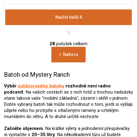
Načíst další 4
S
t
r
O
á
28
položek celkem
v
n
l
k
Nahoru
á
o
d
v
a
á
c
Batoh od Mystery Ranch
n
í
í
p
Výběr
outdoorového batohu
rozhodně není radno
r
podcenit.
Na vašich cestách se z nich totiž s trochou nadsázky
v
stane taková vaše "mobilní základna", zázemí i skříň v jednom.
k
Dobře vybraný batoh tak může rozhodnout o tom, jestli si výšlap
y
užijete nebo ho protrpíte s otlačenými rameny a vzteklým
v
mumláním do větru. A to druhé určitě nechcete.
ý
p
Začněte objemem.
Na krátké výlety a jednodenní přespávačky
i
si vystačíte s
20–35 litry
. Na několikadenní túru už budete