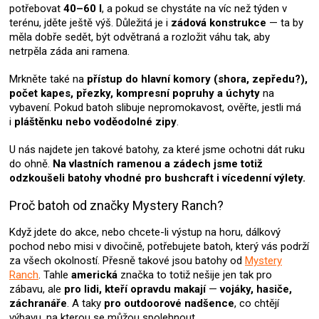
s
potřebovat
40–60 l
, a pokud se chystáte na víc než týden v
u
terénu, jděte ještě výš. Důležitá je i
zádová konstrukce
— ta by
měla dobře sedět, být odvětraná a rozložit váhu tak, aby
netrpěla záda ani ramena.
Mrkněte také na
přístup do hlavní komory (shora, zepředu?),
počet kapes, přezky, kompresní popruhy a úchyty
na
vybavení. Pokud batoh slibuje nepromokavost, ověřte, jestli má
i
pláštěnku nebo voděodolné zipy
.
U nás najdete jen takové batohy, za které jsme ochotni dát ruku
do ohně.
Na vlastních ramenou a zádech jsme totiž
odzkoušeli batohy vhodné pro bushcraft i vícedenní výlety.
Proč batoh od značky Mystery Ranch?
Když jdete do akce, nebo chcete-li výstup na horu, dálkový
pochod nebo misi v divočině, potřebujete batoh, který vás podrží
za všech okolností. Přesně takové jsou batohy od
Mystery
Ranch
. Tahle
americká
značka to totiž nešije jen tak pro
zábavu, ale
pro lidi, kteří opravdu makají
—
vojáky, hasiče,
záchranáře
. A taky
pro outdoorové nadšence
, co chtějí
výbavu, na kterou se můžou spolehnout.