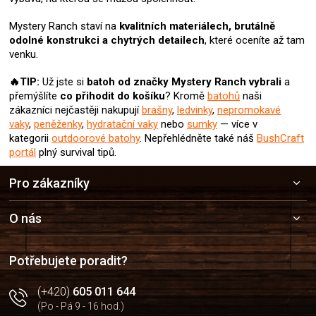
Mystery Ranch staví na
kvalitních materiálech, brutálně
odolné konstrukci a chytrých detailech
, které oceníte až tam
venku.
🔥TIP:
Už jste si
batoh od značky Mystery Ranch
vybrali
a
přemýšlíte
co přihodit do košíku
? Kromě
batohů
naši
zákazníci nejčastěji nakupují
brašny
,
ledvinky
,
nepromokavé
vaky
,
peněženky
,
hydratační vaky
nebo
sumky
— více v
kategorii
outdoorové batohy
. Nepřehlédněte také náš
BushCraft
portál
plný survival tipů.
Z
Pro zákazníky
á
p
a
O nás
t
í
Potřebujete poradit?
(+420)
605 011 644
(Po - Pá 9 - 16 hod.)