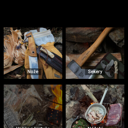
Užijte si to v přírodě
Vybavení, na které spoléháte nejčastěji
Nože
Sekery