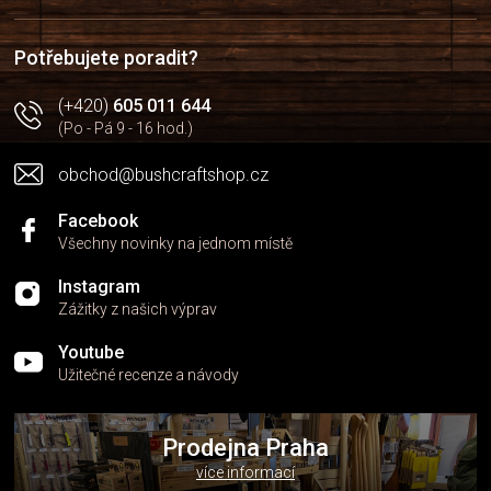
c
t
í
í
p
Potřebujete poradit?
r
v
(+420)
605 011 644
k
(Po - Pá 9 - 16 hod.)
y
v
obchod@bushcraftshop.cz
ý
p
i
Facebook
s
Všechny novinky na jednom místě
u
Instagram
Zážitky z našich výprav
Youtube
Užitečné recenze a návody
Prodejna Praha
více informací