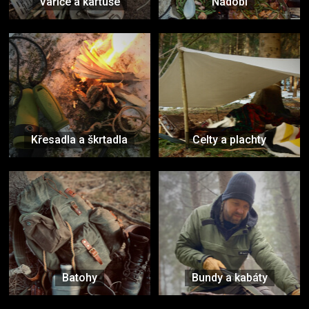
Vařiče a kartuše
Nádobí
Křesadla a škrtadla
Celty a plachty
Batohy
Bundy a kabáty