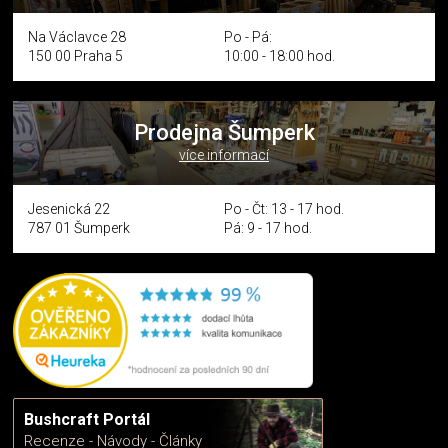
Na Václavce 28
Po - Pá:
150 00 Praha 5
10:00 - 18:00 hod.
Prodejna Šumperk
více informací
Jesenická 22
Po - Čt: 13 - 17 hod.
787 01 Šumperk
Pá: 9 - 17 hod.
Bushcraft Portál
Recenze - Návody - Články