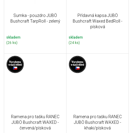
Sumka - pouzdro JUBÖ
Přídavná kapsa JUBÖ
Bushcraft TarpRoll - zelený
Bushcraft Waxed BedRoll -
písková
skladem
skladem
(26 ks)
(24 ks)
Ramena pro tašku RANEC
Ramena pro tašku RANEC
JUBÖ Bushcraft WAXED -
JUBÖ Bushcraft WAXED -
červená/písková
khaki/písková