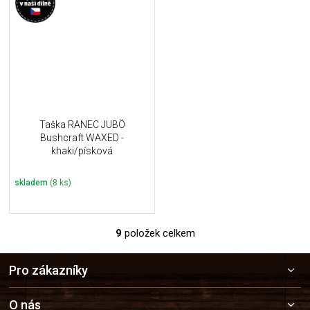
Taška RANEC JUBÖ
Bushcraft WAXED -
khaki/písková
skladem
(8 ks)
9
položek celkem
O
v
Z
l
Pro zákazníky
á
á
p
d
a
a
O nás