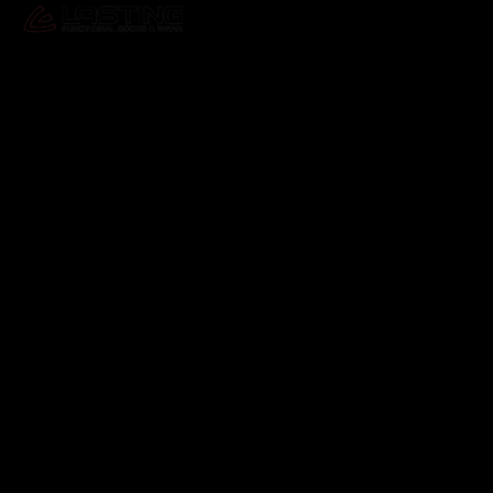
Odebírat newsletter
Vložte svůj e-mail a my vám budeme zasílat informace o
nových produktech na našem e-shopu.
E-mail
Vložením e-mailu souhlasíte s
podmínkami ochrany
osobních údajů
Přihlásit se