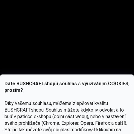
Dáte BUSHCRAFTshopu souhlas s využíváním COOKIES,
prosím?
Díky vašemu souhlasu, můžeme zlepšovat kvalitu
BUSHCRAFTshopu.
Souhlas můžete kdykoliv odvolat a to
buď v patičce e-shopu (dolní část webu), nebo v nastavení
svého prohlížeče (Chrome, Explorer, Opera, Firefox a další).
Stejně tak můžete svůj souhlas modifikovat kliknutím na