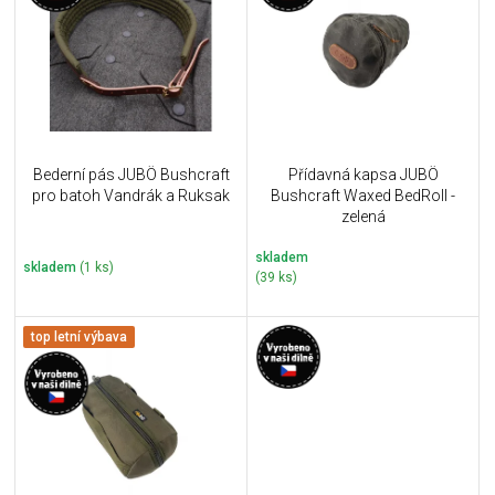
u
i
k
s
t
p
ů
r
o
d
u
Bederní pás JUBÖ Bushcraft
Přídavná kapsa JUBÖ
k
pro batoh Vandrák a Ruksak
Bushcraft Waxed BedRoll -
t
zelená
ů
skladem
skladem
(1 ks)
(39 ks)
top letní výbava