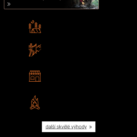
Rádi předáváme zkušenosti
Poradíme vám s výběrem
Zboží sami testujeme
U nás nekoupíte „zajíce v pytli“
2 kamenné prodejny
Navštivte nás v Praze a
Šumperku
Vlastní značka JuBö
Poctivá ruční výroba v ČR
další skvělé výhody