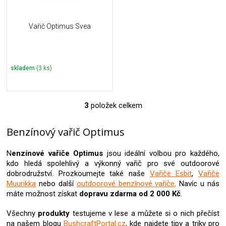
Vařič Optimus Svea
skladem
(3 ks)
3
položek celkem
O
v
l
Benzínový vařič Optimus
á
d
N
enzínové vařiče Optimus
jsou ideální volbou pro každého,
a
kdo hledá spolehlivý a výkonný vařič pro své outdoorové
c
dobrodružství. Prozkoumejte také naše
Vařiče Esbit
,
Vařiče
í
Muurikka
nebo další
outdoorové benzínové vařiče
. Navíc u nás
p
máte možnost získat
dopravu zdarma od 2 000 Kč
.
r
v
Všechny
produkty
testujeme v lese a můžete si o nich přečíst
k
na našem blogu
BushcraftPortal.cz
, kde najdete tipy a triky pro
y