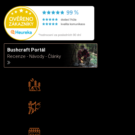
Bushcraft Portál
Recenze - Návody - Články
Rádi předáváme zkušenosti
Poradíme vám s výběrem
Zboží sami testujeme
U nás nekoupíte „zajíce v pytli“
2 kamenné prodejny