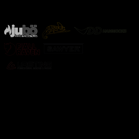
Značky ověřené samotnou přírodou
další značky
Odebírat newsletter
Vložte svůj e-mail a my vám budeme zasílat informace o
nových produktech na našem e-shopu.
E-mail