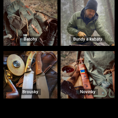
Batohy
Bundy a kabáty
Brousky
Novinky