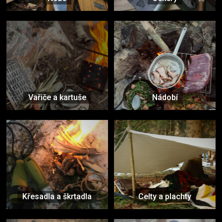
Vařiče a kartuše
Nádobí
Křesadla a škrtadla
Celty a plachty