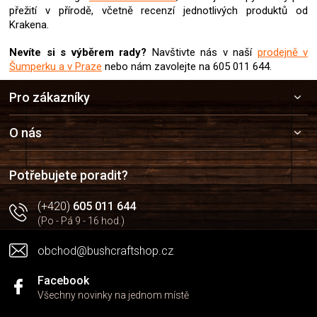
v
přežití v přírodě, včetně recenzí jednotlivých produktů od
ý
Krakena.
p
i
Nevíte si s výběrem rady?
Navštivte nás v naší
prodejně v
s
Šumperku a v Praze
nebo nám zavolejte na 605 011 644.
u
Z
Pro zákazníky
á
p
a
O nás
t
í
Potřebujete poradit?
(+420)
605 011 644
(Po - Pá 9 - 16 hod.)
obchod@bushcraftshop.cz
Facebook
Všechny novinky na jednom místě