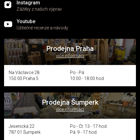
Instagram
Zážitky z našich výprav
Youtube
Užitečné recenze a návody
Prodejna Praha
více informací
Na Václavce 28
Po - Pá:
150 00 Praha 5
10:00 - 18:00 hod.
Prodejna Šumperk
více informací
Jesenická 22
Po - Čt: 13 - 17 hod.
787 01 Šumperk
Pá: 9 - 17 hod.