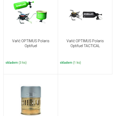
u
i
k
s
t
p
ů
r
o
d
u
Vařič OPTIMUS Polaris
Vařič OPTIMUS Polaris
k
Optifuel
Optifuel TACTICAL
t
ů
skladem
(3 ks)
skladem
(1 ks)