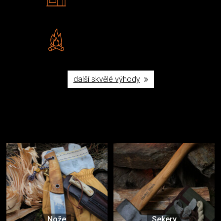
Navštivte nás v Praze a
Šumperku
Vlastní značka JuBö
Poctivá ruční výroba v ČR
další skvělé výhody
Užijte si to v přírodě
Vybavení, na které spoléháte nejčastěji
Nože
Sekery