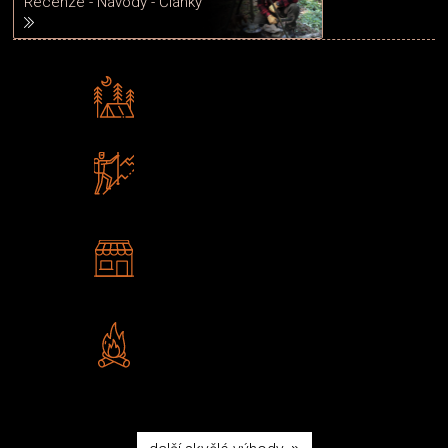
Recenze - Návody - Články
Rádi předáváme zkušenosti
Poradíme vám s výběrem
Zboží sami testujeme
U nás nekoupíte „zajíce v pytli“
2 kamenné prodejny
Navštivte nás v Praze a
Šumperku
Vlastní značka JuBö
Poctivá ruční výroba v ČR