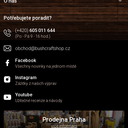
a
O nás
t
í
Potřebujete poradit?
(+420)
605 011 644
(Po - Pá 9 - 16 hod.)
obchod@bushcraftshop.cz
Facebook
Všechny novinky na jednom místě
Instagram
Zážitky z našich výprav
Youtube
Užitečné recenze a návody
Prodejna Praha
více informací