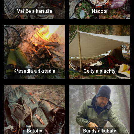
Vařiče a kartuše
Nádobí
Křesadla a škrtadla
Celty a plachty
Batohy
Bundy a kabáty