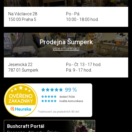
Na Václavce 28
Po - Pá:
150 00 Praha 5
10:00 - 18:00 hod.
Prodejna Šumperk
více informací
Jesenická 22
Po - Čt: 13 - 17 hod.
787 01 Šumperk
Pá: 9 - 17 hod.
Bushcraft Portál