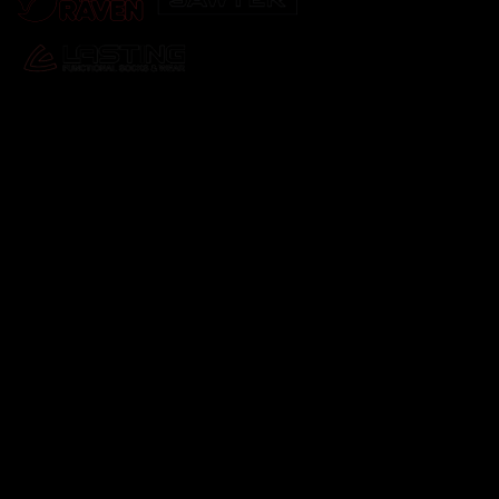
Odebírat newsletter
Vložte svůj e-mail a my vám budeme zasílat informace o
nových produktech na našem e-shopu.
E-mail
Vložením e-mailu souhlasíte s
podmínkami ochrany
osobních údajů
Přihlásit se