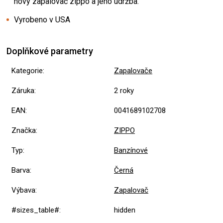
nový zapalovač zippo a jeho údržba.
Vyrobeno v USA
Doplňkové parametry
Kategorie
:
Zapalovače
Záruka
:
2 roky
EAN
:
0041689102708
Značka
:
ZIPPO
Typ
:
Banzínové
Barva
:
Černá
Výbava
:
Zapalovač
#sizes_table#
:
hidden