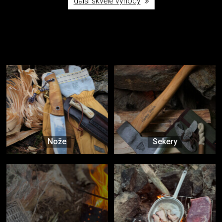
další skvělé výhody
Užijte si to v přírodě
Vybavení, na které spoléháte nejčastěji
Nože
Sekery