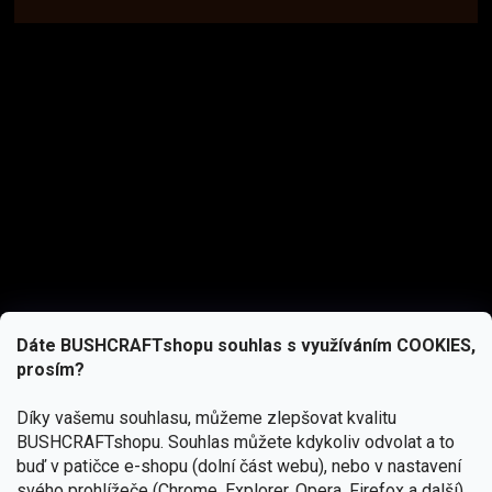
Dáte BUSHCRAFTshopu souhlas s využíváním COOKIES,
prosím?
Díky vašemu souhlasu, můžeme zlepšovat kvalitu
BUSHCRAFTshopu.
Souhlas můžete kdykoliv odvolat a to
buď v patičce e-shopu (dolní část webu), nebo v nastavení
svého prohlížeče (Chrome, Explorer, Opera, Firefox a další).