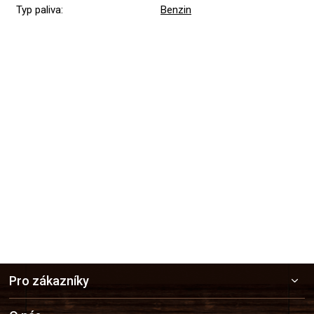
Typ paliva
:
Benzin
Přidat hodnocení
Z
Pro zákazníky
á
p