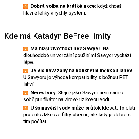
Dobrá volba na krátké akce:
když chceš
hlavně lehký a rychlý systém.
Kde má Katadyn BeFree limity
Má nižší životnost než Sawyer.
Na
dlouhodobé univerzální použití mi Sawyer vychází
lépe.
Je víc navázaný na konkrétní měkkou lahev.
U Sawyeru je výhoda kompatibility s běžnou PET
lahví.
Neřeší viry.
Stejně jako Sawyer není sám o
sobě purifikátor na virově rizikovou vodu.
U špinavější vody může průtok klesat.
To platí
pro dutovláknové filtry obecně, ale tady je dobré s
tím počítat.