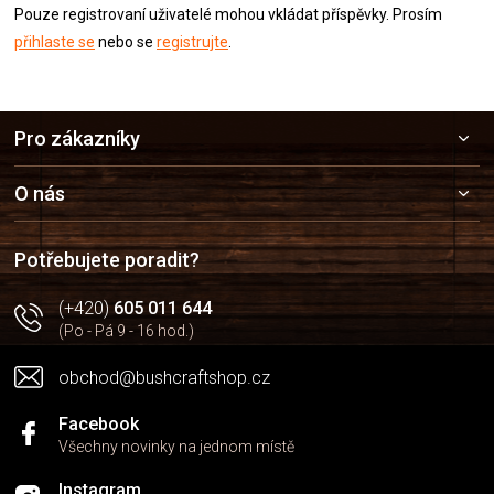
Pouze registrovaní uživatelé mohou vkládat příspěvky. Prosím
přihlaste se
nebo se
registrujte
.
Z
Pro zákazníky
á
p
a
O nás
t
í
Potřebujete poradit?
(+420)
605 011 644
(Po - Pá 9 - 16 hod.)
obchod@bushcraftshop.cz
Facebook
Všechny novinky na jednom místě
Instagram