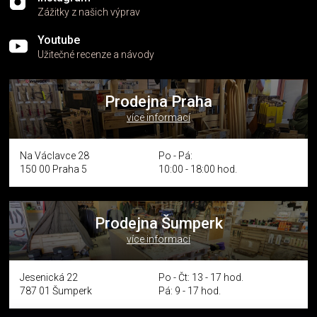
Zážitky z našich výprav
Youtube
Užitečné recenze a návody
Prodejna Praha
více informací
Na Václavce 28
Po - Pá:
150 00 Praha 5
10:00 - 18:00 hod.
Prodejna Šumperk
více informací
Jesenická 22
Po - Čt: 13 - 17 hod.
787 01 Šumperk
Pá: 9 - 17 hod.