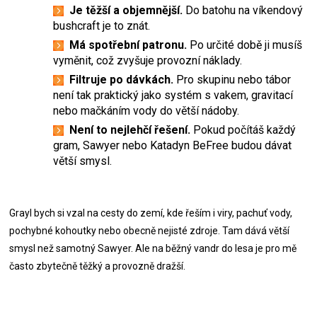
Je těžší a objemnější.
Do batohu na víkendový
bushcraft je to znát.
Má spotřební patronu.
Po určité době ji musíš
vyměnit, což zvyšuje provozní náklady.
Filtruje po dávkách.
Pro skupinu nebo tábor
není tak praktický jako systém s vakem, gravitací
nebo mačkáním vody do větší nádoby.
Není to nejlehčí řešení.
Pokud počítáš každý
gram, Sawyer nebo Katadyn BeFree budou dávat
větší smysl.
Grayl bych si vzal na cesty do zemí, kde řeším i viry, pachuť vody,
pochybné kohoutky nebo obecně nejisté zdroje. Tam dává větší
smysl než samotný Sawyer. Ale na běžný vandr do lesa je pro mě
často zbytečně těžký a provozně dražší.