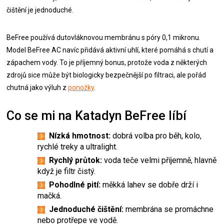
čištění je jednoduché.
BeFree používá dutovláknovou membránu s póry 0,1 mikronu.
Model BeFree AC navíc přidává aktivní uhlí, které pomáhá s chutí a
zápachem vody. To je příjemný bonus, protože voda z některých
zdrojů sice může být biologicky bezpečnější po filtraci, ale pořád
chutná jako výluh z
ponožky
.
Co se mi na Katadyn BeFree líbí
Nízká hmotnost:
dobrá volba pro běh, kolo,
rychlé treky a ultralight.
Rychlý průtok:
voda teče velmi příjemně, hlavně
když je filtr čistý.
Pohodlné pití:
měkká lahev se dobře drží i
mačká.
Jednoduché čištění:
membrána se promáchne
nebo protřepe ve vodě.