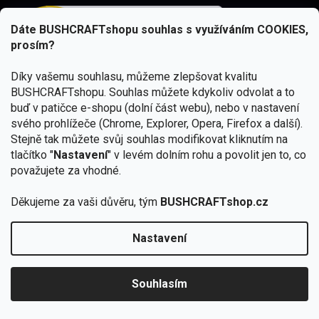
Dáte BUSHCRAFTshopu souhlas s využíváním COOKIES,
prosím?
Díky vašemu souhlasu, můžeme zlepšovat kvalitu
BUSHCRAFTshopu.
Souhlas můžete kdykoliv odvolat a to
buď v patičce e-shopu (dolní část webu), nebo v nastavení
Bushcraft Portál
svého prohlížeče (Chrome, Explorer, Opera, Firefox a další).
Recenze - Návody - Články
Stejně tak můžete svůj souhlas modifikovat kliknutím na
tlačítko "
Nastavení
" v levém dolním rohu a povolit jen to, co
považujete za vhodné.
Děkujeme za vaši důvěru, tým
BUSHCRAFTshop.cz
Rádi předáváme zkušenosti
Poradíme vám s výběrem
Nastavení
Od 27.7. - 7.8. bude prodejna v Praze uzavřena.
Zboží sami testujeme
🏕️ Kupte do 12. 8. jakýkoliv produkt JuBö a
zapojte se do slosování o kurz s
U nás nekoupíte „zajíce v pytli“
Souhlasím
Krakenem.
VYBRAT JuBö »
2 kamenné prodejny