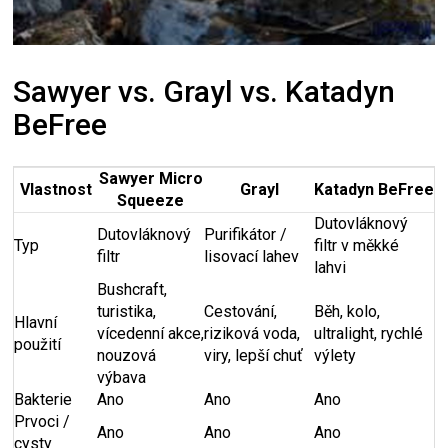
Sawyer vs. Grayl vs. Katadyn
BeFree
Sawyer Micro
Vlastnost
Grayl
Katadyn BeFree
Squeeze
Dutovláknový
Dutovláknový
Purifikátor /
Typ
filtr v měkké
filtr
lisovací lahev
lahvi
Bushcraft,
turistika,
Cestování,
Běh, kolo,
Hlavní
vícedenní akce,
riziková voda,
ultralight, rychlé
použití
nouzová
viry, lepší chuť
výlety
výbava
Bakterie
Ano
Ano
Ano
Prvoci /
Ano
Ano
Ano
cysty