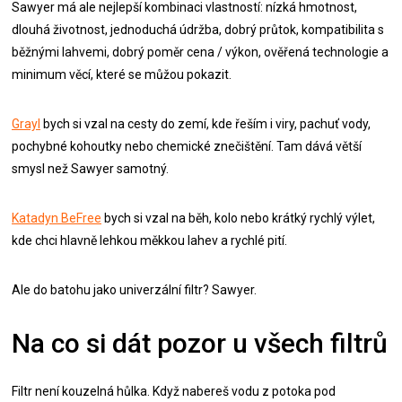
Sawyer má ale nejlepší kombinaci vlastností: nízká hmotnost,
dlouhá životnost, jednoduchá údržba, dobrý průtok, kompatibilita s
běžnými lahvemi, dobrý poměr cena / výkon, ověřená technologie a
minimum věcí, které se můžou pokazit.
Grayl
bych si vzal na cesty do zemí, kde řeším i viry, pachuť vody,
pochybné kohoutky nebo chemické znečištění. Tam dává větší
smysl než Sawyer samotný.
Katadyn BeFree
bych si vzal na běh, kolo nebo krátký rychlý výlet,
kde chci hlavně lehkou měkkou lahev a rychlé pití.
Ale do batohu jako univerzální filtr? Sawyer.
Na co si dát pozor u všech filtrů
Filtr není kouzelná hůlka. Když nabereš vodu z potoka pod