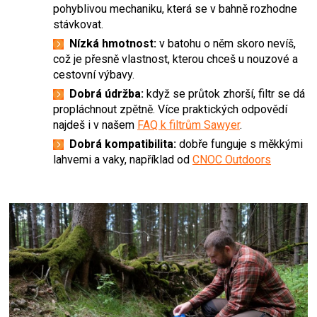
pohyblivou mechaniku, která se v bahně rozhodne
stávkovat.
Nízká hmotnost:
v batohu o něm skoro nevíš,
což je přesně vlastnost, kterou chceš u nouzové a
cestovní výbavy.
Dobrá údržba:
když se průtok zhorší, filtr se dá
propláchnout zpětně. Více praktických odpovědí
najdeš i v našem
FAQ k filtrům Sawyer
.
Dobrá kompatibilita:
dobře funguje s měkkými
lahvemi a vaky, například od
CNOC Outdoors