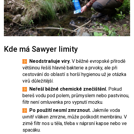
Kde má Sawyer limity
Neodstraňuje viry.
V běžné evropské přírodě
většinou řešíš hlavně bakterie a prvoky, ale při
cestování do oblastí s horší hygienou už je otázka
virů důležitější.
Neřeší běžné chemické znečištění.
Pokud
bereš vodu pod polem, průmyslem nebo pastvinou,
filtr není omluvenka pro vypnutí mozku.
Po použití nesmí zmrznout.
Jakmile voda
uvnitř vláken zmrzne, může poškodit membránu. V
zimě filtr nos u těla, třeba v náprsní kapse nebo ve
spacáku.