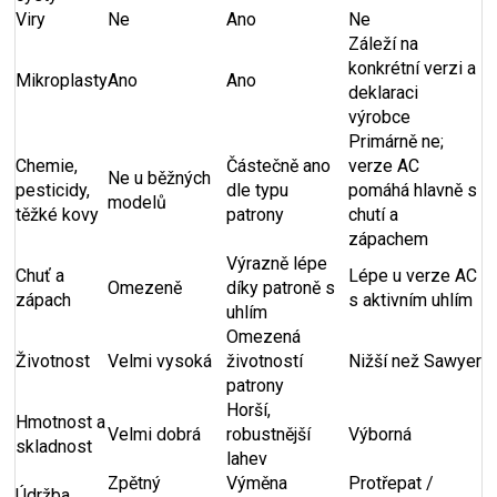
Viry
Ne
Ano
Ne
Záleží na
konkrétní verzi a
Mikroplasty
Ano
Ano
deklaraci
výrobce
Primárně ne;
Chemie,
Částečně ano
verze AC
Ne u běžných
pesticidy,
dle typu
pomáhá hlavně s
modelů
těžké kovy
patrony
chutí a
zápachem
Výrazně lépe
Chuť a
Lépe u verze AC
Omezeně
díky patroně s
zápach
s aktivním uhlím
uhlím
Omezená
Životnost
Velmi vysoká
životností
Nižší než Sawyer
patrony
Horší,
Hmotnost a
Velmi dobrá
robustnější
Výborná
skladnost
lahev
Zpětný
Výměna
Protřepat /
Údržba