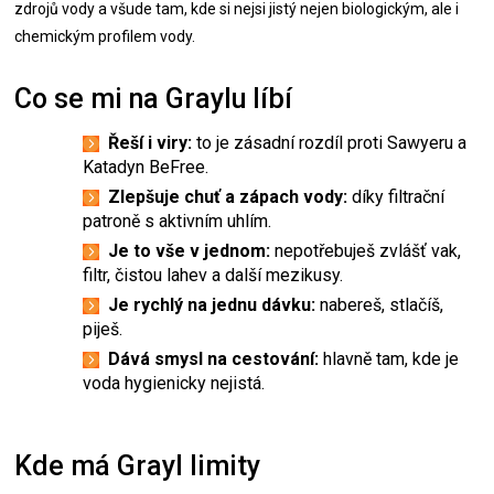
zdrojů vody a všude tam, kde si nejsi jistý nejen biologickým, ale i
chemickým profilem vody.
Co se mi na Graylu líbí
Řeší i viry:
to je zásadní rozdíl proti Sawyeru a
Katadyn BeFree.
Zlepšuje chuť a zápach vody:
díky filtrační
patroně s aktivním uhlím.
Je to vše v jednom:
nepotřebuješ zvlášť vak,
filtr, čistou lahev a další mezikusy.
Je rychlý na jednu dávku:
nabereš, stlačíš,
piješ.
Dává smysl na cestování:
hlavně tam, kde je
voda hygienicky nejistá.
Kde má Grayl limity