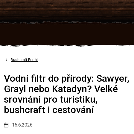
Přejít
na
obsah
Bushcraft Portál
Vodní filtr do přírody: Sawyer,
Grayl nebo Katadyn? Velké
srovnání pro turistiku,
bushcraft i cestování
16.6.2026