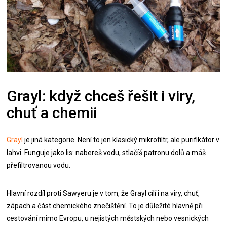
Grayl: když chceš řešit i viry,
chuť a chemii
Grayl
je jiná kategorie. Není to jen klasický mikrofiltr, ale purifikátor v
lahvi. Funguje jako lis: nabereš vodu, stlačíš patronu dolů a máš
přefiltrovanou vodu.
Hlavní rozdíl proti Sawyeru je v tom, že Grayl cílí i na viry, chuť,
zápach a část chemického znečištění. To je důležité hlavně při
cestování mimo Evropu, u nejistých městských nebo vesnických