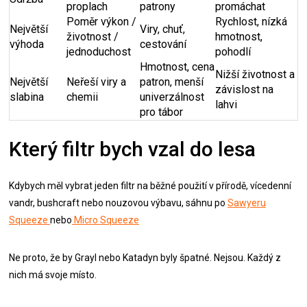
proplach
patrony
promáchat
Poměr výkon /
Rychlost, nízká
Největší
Viry, chuť,
životnost /
hmotnost,
výhoda
cestování
jednoduchost
pohodlí
Hmotnost, cena
Nižší životnost a
Největší
Neřeší viry a
patron, menší
závislost na
slabina
chemii
univerzálnost
lahvi
pro tábor
Který filtr bych vzal do lesa
Kdybych měl vybrat jeden filtr na běžné použití v přírodě, vícedenní
vandr, bushcraft nebo nouzovou výbavu, sáhnu po
Sawyeru
Squeeze
nebo
Micro Squeeze
Ne proto, že by Grayl nebo Katadyn byly špatné. Nejsou. Každý z
nich má svoje místo.