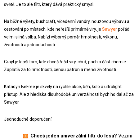
světě. Je to ale filtr, který dává praktický smysl.
Na běžné výlety, bushcraft, vícedenní vandry, nouzovou výbavu a
cestování po místech, kde neřešíš primárně viry, je
Sawyer
pořád
velmi silná volba. Nabízí výborný poměr hmotnosti, výkonu,
životnosti a jednoduchosti.
Grayl je lepší tam, kde chceš řešit viry, chuť, pach a část chemie.
Zaplatíš za to hmotností, cenou patron a menší životností.
Katadyn BeFree je skvělý na rychlé akce, běh, kolo a ultralight
přístup. Ale z hlediska dlouhodobé univerzálnosti bych ho dal až za
Sawyer.
Jednoduché doporučení:
Chceš jeden univerzální filtr do lesa?
Vezmi