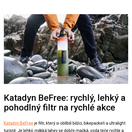
Katadyn BeFree: rychlý, lehký a
pohodlný filtr na rychlé akce
Katadyn BeFree
je filtr, který si oblíbili běžci, bikepackeři a ultralight
turisté. Je lehký, měkká lahev se dobře mačká, voda teče rychle a