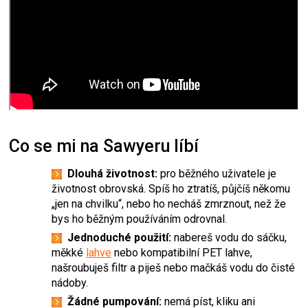
Co se mi na Sawyeru líbí
Dlouhá životnost:
pro běžného uživatele je
životnost obrovská. Spíš ho ztratíš, půjčíš někomu
„jen na chvilku“, nebo ho necháš zmrznout, než že
bys ho běžným používáním odrovnal.
Jednoduché použití:
nabereš vodu do sáčku,
měkké
lahve
nebo kompatibilní PET lahve,
našroubuješ filtr a piješ nebo mačkáš vodu do čisté
nádoby.
Žádné pumpování:
nemá píst, kliku ani