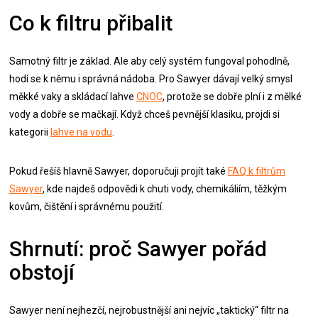
Co k filtru přibalit
Samotný filtr je základ. Ale aby celý systém fungoval pohodlně,
hodí se k němu i správná nádoba. Pro Sawyer dávají velký smysl
měkké vaky a skládací lahve
CNOC
, protože se dobře plní i z mělké
vody a dobře se mačkají. Když chceš pevnější klasiku, projdi si
kategorii
lahve na vodu
.
Pokud řešíš hlavně Sawyer, doporučuji projít také
FAQ k filtrům
Sawyer
, kde najdeš odpovědi k chuti vody, chemikáliím, těžkým
kovům, čištění i správnému použití.
Shrnutí: proč Sawyer pořád
obstojí
Sawyer není nejhezčí, nejrobustnější ani nejvíc „taktický“ filtr na