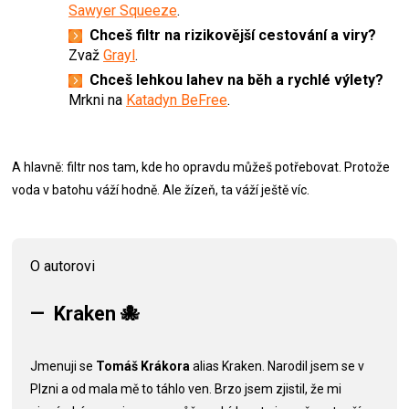
Sawyer Squeeze
.
Chceš filtr na rizikovější cestování a viry?
Zvaž
Grayl
.
Chceš lehkou lahev na běh a rychlé výlety?
Mrkni na
Katadyn BeFree
.
A hlavně: filtr nos tam, kde ho opravdu můžeš potřebovat. Protože
voda v batohu váží hodně. Ale žízeň, ta váží ještě víc.
O autorovi
—
Kraken
🐙
Jmenuji se
Tomáš Krákora
alias Kraken. Narodil jsem se v
Plzni a od mala mě to táhlo ven. Brzo jsem zjistil, že mi