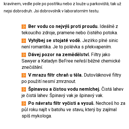
kravínem, vedle pole po postřiku nebo z louže u parkoviště, tak už
nejsi dobrodruh. Jsi dobrovolník v laboratorním testu.
Ber vodu co nejvýš proti proudu.
Ideálně z
tekoucího zdroje, pramene nebo čistého potoka.
Vyhýbej se stojaté vodě.
Jezírko plné sinic
není romantika. Je to polévka s překvapením.
Dávej pozor na zemědělství.
Filtry jako
Sawyer a Katadyn BeFree neřeší běžné chemické
znečištění.
V mrazu filtr chraň u těla.
Dutovláknové filtry
po použití nesmí zmrznout.
Špinavou a čistou vodu nemíchej.
Čistá lahev
je čistá lahev. Špinavý vak je špinavý vak.
Po návratu filtr vyčisti a vysuš.
Nechceš ho za
půl roku najít v batohu ve stavu, který by zajímal
spíš mykologa.