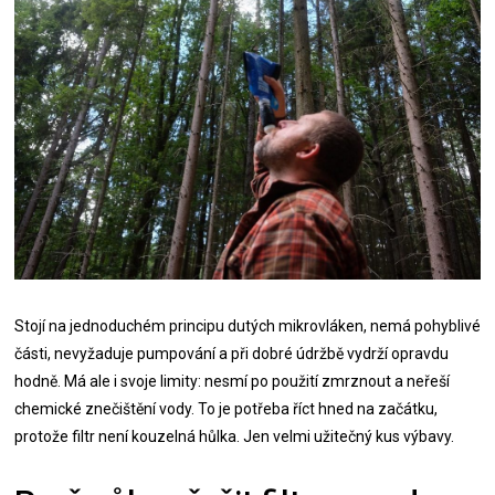
Stojí na jednoduchém principu dutých mikrovláken, nemá pohyblivé
části, nevyžaduje pumpování a při dobré údržbě vydrží opravdu
hodně. Má ale i svoje limity: nesmí po použití zmrznout a neřeší
chemické znečištění vody. To je potřeba říct hned na začátku,
protože filtr není kouzelná hůlka. Jen velmi užitečný kus výbavy.