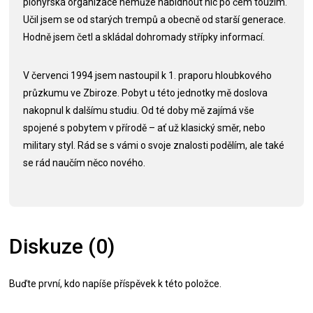
pionýrská organizace nemůže nabídnout nic po čem toužím.
Učil jsem se od starých trempů a obecně od starší generace.
Hodně jsem četl a skládal dohromady střípky informací.
V červenci 1994 jsem nastoupil k 1. praporu hloubkového
průzkumu ve Zbiroze. Pobyt u této jednotky mě doslova
nakopnul k dalšímu studiu. Od té doby mě zajímá vše
spojené s pobytem v přírodě – ať už klasický směr, nebo
military styl. Rád se s vámi o svoje znalosti podělím, ale také
se rád naučím něco nového.
Diskuze (0)
Buďte první, kdo napíše příspěvek k této položce.