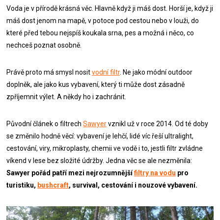
Voda je v přírodě krásná věc. Hlavně když ji máš dost. Horší je, když ji
máš dost jenom na mapě, v potoce pod cestou nebo v louži, do
které před tebou nejspíš koukala srna, pes a možná i něco, co
nechceš poznat osobně.
Právě proto má smysl nosit
vodní filtr
. Ne jako módní outdoor
doplněk, ale jako kus vybavení, který ti může dost zásadně
zpříjemnit výlet. A někdy ho i zachránit.
Původní článek o filtrech
Sawyer
vznikl už v roce 2014. Od té doby
se změnilo hodně věcí: vybavení je lehčí, lidé víc řeší ultralight,
cestování, viry, mikroplasty, chemii ve vodě i to, jestli filtr zvládne
víkend v lese bez složité údržby. Jedna věc se ale nezměnila:
Sawyer pořád patří mezi nejrozumnější
filtry na vodu
pro
turistiku,
bushcraft
, survival, cestování i nouzové vybavení.