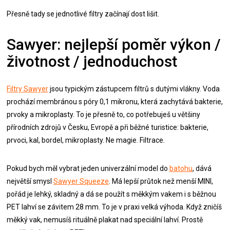
Přesně tady se jednotlivé filtry začínají dost lišit.
Sawyer: nejlepší poměr výkon /
životnost / jednoduchost
Filtry Sawyer
jsou typickým zástupcem filtrů s dutými vlákny. Voda
prochází membránou s póry 0,1 mikronu, která zachytává bakterie,
prvoky a mikroplasty. To je přesně to, co potřebuješ u většiny
přírodních zdrojů v Česku, Evropě a při běžné turistice: bakterie,
prvoci, kal, bordel, mikroplasty. Ne magie. Filtrace.
Pokud bych měl vybrat jeden univerzální model do
batohu
, dává
největší smysl
Sawyer Squeeze
. Má lepší průtok než menší MINI,
pořád je lehký, skladný a dá se použít s měkkým vakem i s běžnou
PET lahví se závitem 28 mm. To je v praxi velká výhoda. Když zničíš
měkký vak, nemusíš rituálně plakat nad speciální lahví. Prostě