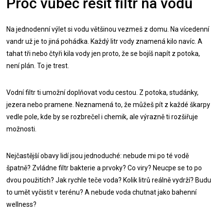
Proč vůbec řešit filtr na vodu
Na jednodenní výlet si vodu většinou vezmeš z domu. Na vícedenní
vandr už je to jiná pohádka. Každý litr vody znamená kilo navíc. A
tahat tři nebo čtyři kila vody jen proto, že se bojíš napít z potoka,
není plán. To je trest.
Vodní filtr ti umožní doplňovat vodu cestou. Z potoka, studánky,
jezera nebo pramene. Neznamená to, že můžeš pít z každé škarpy
vedle pole, kde by se rozbrečel i chemik, ale výrazně ti rozšiřuje
možnosti.
Nejčastější obavy lidí jsou jednoduché: nebude mi po té vodě
špatně? Zvládne filtr bakterie a prvoky? Co viry? Neucpe se to po
dvou použitích? Jak rychle teče voda? Kolik litrů reálně vydrží? Budu
to umět vyčistit v terénu? A nebude voda chutnat jako bahenní
wellness?