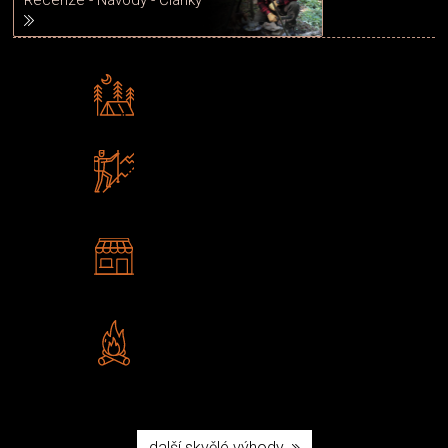
Recenze - Návody - Články
Rádi předáváme zkušenosti
Poradíme vám s výběrem
Zboží sami testujeme
U nás nekoupíte „zajíce v pytli“
2 kamenné prodejny
Navštivte nás v Praze a
Šumperku
Vlastní značka JuBö
Poctivá ruční výroba v ČR
další skvělé výhody