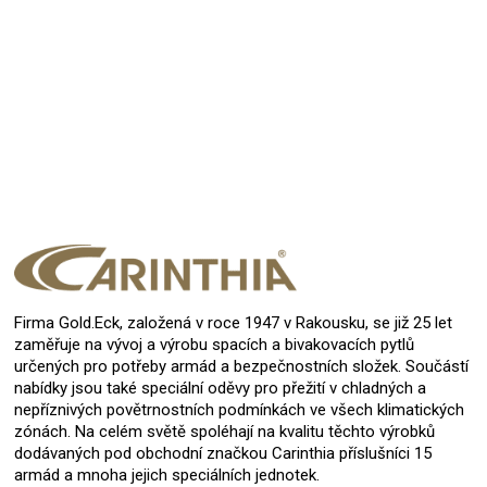
zatím vyzkoušeno jen v obýváku, ale hned byl znát
rozdíl
19.12.2025
Hodnocení produktu je 5 z 5 hvězdiček.
Firma Gold.Eck, založená v roce 1947 v Rakousku, se již 25 let
zaměřuje na vývoj a výrobu spacích a bivakovacích pytlů
určených pro potřeby armád a bezpečnostních složek. Součástí
nabídky jsou také speciální oděvy pro přežití v chladných a
nepříznivých povětrnostních podmínkách ve všech klimatických
zónách. Na celém světě spoléhají na kvalitu těchto výrobků
dodávaných pod obchodní značkou Carinthia příslušníci 15
armád a mnoha jejich speciálních jednotek.