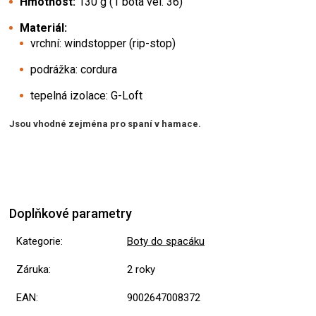
Hmotnost:
130 g (1 bota vel. 36)
Materiál:
vrchní: windstopper (rip-stop)
podrážka: cordura
tepelná izolace: G-Loft
Jsou vhodné zejména pro spaní v hamace.
Doplňkové parametry
Kategorie
:
Boty do spacáku
Záruka
:
2 roky
EAN
:
9002647008372