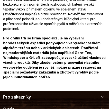
bezkonkurenční poměr třech rozhodujících kritérií: vysoký
tepelný výkon, při malém objemu ve sbaleném stavu
(stlačitelnost náplně) a nízké hmotnosti. Rovněž tak trvanlivost
a přirozené pohodlí jsou dodatečnými klíčovými kritérii pro
profesionálního uživatele spacích pytlů a oděvů do extrémních
podmínek..
Pro civilní trh se firma specializuje na vybavení
horolezeckých expedicí pobývajících ve vysokohorském
alpském terénu nebo v arktických oblastech. Používání
nejmodernějších materiálů jako například Gore-Tex,
Windstopper a G-Loft zabezpečuje vysoké užitné vlastnosti
všech produktů. Díky zkušenostem pracovníků vlastního
vývojového oddělení je rovněž možné pružně reagovat na
speciální požadavky zákazníků a zhotovit výrobky podle
jejich individuálních potřeb.
Z
Pro zákazníky
á
p