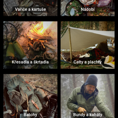
Vařiče a kartuše
Nádobí
Křesadla a škrtadla
Celty a plachty
Batohy
Bundy a kabáty