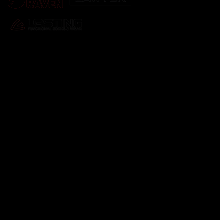
Odebírat newsletter
Vložte svůj e-mail a my vám budeme zasílat informace o
nových produktech na našem e-shopu.
E-mail
Vložením e-mailu souhlasíte s
podmínkami ochrany
osobních údajů
Přihlásit se