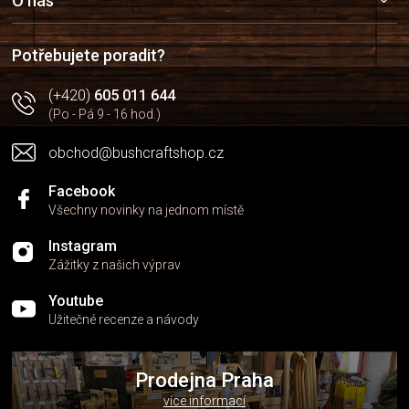
a
O nás
t
í
Potřebujete poradit?
(+420)
605 011 644
(Po - Pá 9 - 16 hod.)
obchod@bushcraftshop.cz
Facebook
Všechny novinky na jednom místě
Instagram
Zážitky z našich výprav
Youtube
Užitečné recenze a návody
Prodejna Praha
více informací