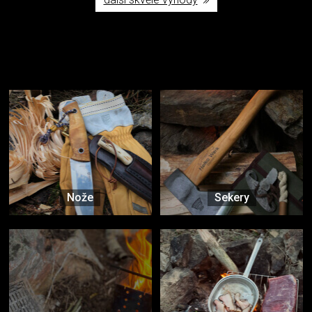
Užijte si to v přírodě
Vybavení, na které spoléháte nejčastěji
Nože
Sekery