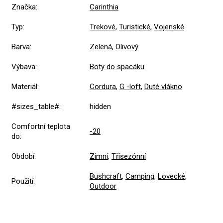
Značka
:
Carinthia
Typ
:
Trekové
,
Turistické
,
Vojenské
Barva
:
Zelená
,
Olivový
Výbava
:
Boty do spacáku
Materiál
:
Cordura
,
G -loft
,
Duté vlákno
#sizes_table#
:
hidden
Comfortní teplota
-20
do
:
Období
:
Zimní
,
Třísezónní
Bushcraft
,
Camping
,
Lovecké
,
Použití
:
Outdoor