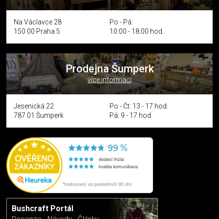
Na Václavce 28
Po - Pá:
150 00 Praha 5
10:00 - 18:00 hod.
Prodejna Šumperk
více informací
Jesenická 22
Po - Čt: 13 - 17 hod.
787 01 Šumperk
Pá: 9 - 17 hod.
Bushcraft Portál