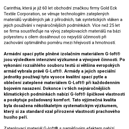
Carinthia, která je již 60 let obchodní značkou firmy Gold Eck
Textile Corporation, se věnuje technologiím zateplených
materiálů vyráběných jak z přírodních, tak syntetických vláken a
jejich používání v nejnáročnějších podmínkách. Více než 25 let
se firma soustřeďuje na vývoj zateplovacích materiálů na bázi
polyesteru s cílem dosáhnout co nejvyšší účinnosti při
zachování optimálního poměru mezi hřejivostí a hmotností.
Armádní spací pytle plněné izolačním materiálem G-loft®
jsou výsledkem intenzivní výzkumné a vývojové činnosti. Po
vykonání rozsáhlého souboru testů si většina evropských
armád vybrala právě G-Loft®. Armády a jejich speciální
jednotky používají tyto vysoce kvalitní spací pytle a
oblečení zateplené materiálem G-Loft® při každodenním
bojovém nasazení. Dokonce i v těch nejnáročnějších
klimatických podmínkách nabízí G-loft® špičkové vlastnosti
a poskytuje požadovaný komfort. Tato výjimečná kvalita
byla dosažena několikaletým systematickým výzkumem,
který si za standard vzal přirozené vlastnosti prachového
husího peří.
Zateplovací materiál G-loft® s paměťovým efektem nabízí