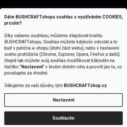
Dáte BUSHCRAFTshopu souhlas s využíváním COOKIES,
prosím?
Díky vašemu souhlasu, můžeme zlepšovat kvalitu
BUSHCRAFTshopu.
Souhlas můžete kdykoliv odvolat a to
buď v patičce e-shopu (dolní část webu), nebo v nastavení
svého prohlížeče (Chrome, Explorer, Opera, Firefox a další).
Stejně tak můžete svůj souhlas modifikovat kliknutím na
tlačítko "
Nastavení
" v levém dolním rohu a povolit jen to, co
Přihlásit se
považujete za vhodné.
Vložením e-mailu souhlasíte s
podmínkami ochrany osobních údajů
Děkujeme za vaši důvěru, tým
BUSHCRAFTshop.cz
Nastavení
Od 27.7. - 7.8. bude prodejna v Praze uzavřena.
Copyright 2026
BUSHCRAFTshop.cz
. Všechna práva
🏕️ Kupte do 12. 8. jakýkoliv produkt JuBö a
vyhrazena.
Upravit nastavení cookies
zapojte se do slosování o kurz s
Souhlasím
Krakenem.
VYBRAT JuBö »
Vytvořil Shoptet