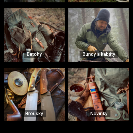
Batohy
Bundy a kabáty
Brousky
Novinky