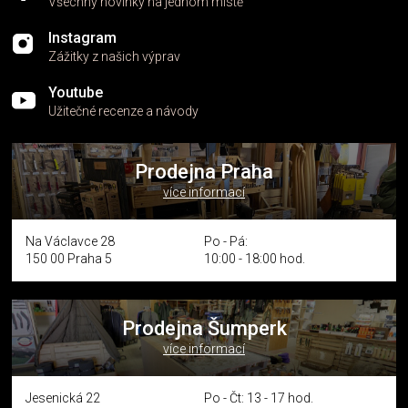
Všechny novinky na jednom místě
Instagram
Zážitky z našich výprav
Youtube
Užitečné recenze a návody
Prodejna Praha
více informací
Na Václavce 28
Po - Pá:
150 00 Praha 5
10:00 - 18:00 hod.
Prodejna Šumperk
více informací
Jesenická 22
Po - Čt: 13 - 17 hod.