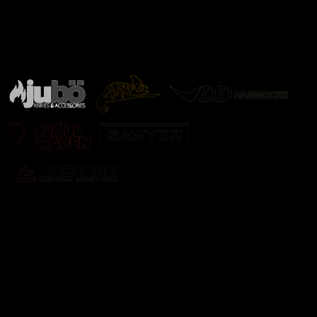
Značky ověřené samotnou přírodou
další značky
Odebírat newsletter
Vložte svůj e-mail a my vám budeme zasílat informace o
nových produktech na našem e-shopu.