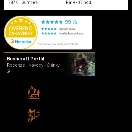
787 01 Šumperk
Pá: 9 - 17 hod.
Bushcraft Portál
Recenze - Návody - Články
Rádi předáváme zkušenosti
Poradíme vám s výběrem
Zboží sami testujeme
U nás nekoupíte „zajíce v pytli“