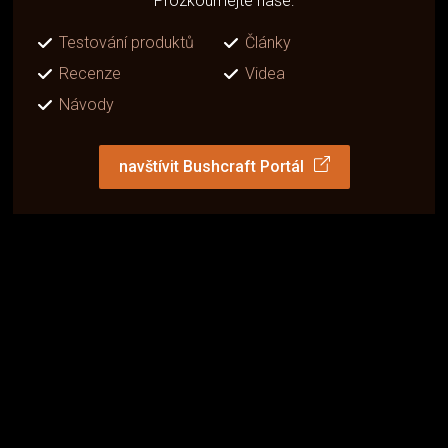
Prozkoumejte naše:
Testování produktů
Články
Recenze
Videa
Návody
navštívit Bushcraft Portál