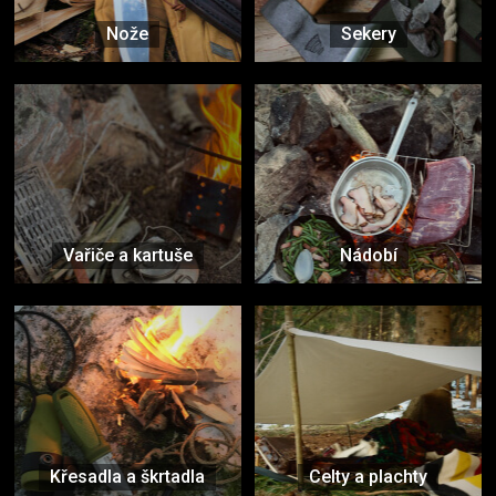
Nože
Sekery
Vařiče a kartuše
Nádobí
Křesadla a škrtadla
Celty a plachty