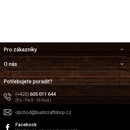
Z
Pro zákazníky
á
p
a
O nás
t
í
Potřebujete poradit?
(+420)
605 011 644
(Po - Pá 9 - 16 hod.)
obchod@bushcraftshop.cz
Facebook