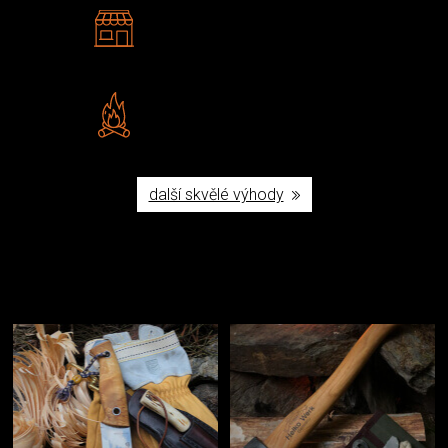
2 kamenné prodejny
Navštivte nás v Praze a
Šumperku
Vlastní značka JuBö
Poctivá ruční výroba v ČR
další skvělé výhody
Užijte si to v přírodě
Vybavení, na které spoléháte nejčastěji