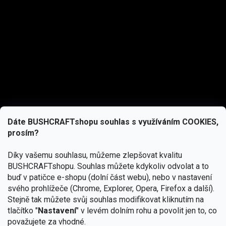
Dáte BUSHCRAFTshopu souhlas s využíváním COOKIES,
prosím?
Díky vašemu souhlasu, můžeme zlepšovat kvalitu
BUSHCRAFTshopu.
Souhlas můžete kdykoliv odvolat a to
buď v patičce e-shopu (dolní část webu), nebo v nastavení
svého prohlížeče (Chrome, Explorer, Opera, Firefox a další).
Stejně tak můžete svůj souhlas modifikovat kliknutím na
tlačítko "
Nastavení
" v levém dolním rohu a povolit jen to, co
Přihlásit se
považujete za vhodné.