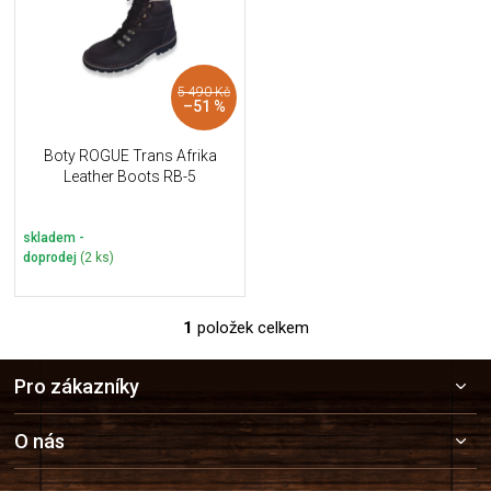
i
k
s
t
p
ů
r
5 490 Kč
o
–51 %
d
u
Boty ROGUE Trans Afrika
k
Leather Boots RB-5
t
ů
skladem -
doprodej
(2 ks)
1
položek celkem
O
v
Z
l
Pro zákazníky
á
á
p
d
a
a
O nás
c
t
í