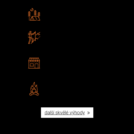
Rádi předáváme zkušenosti
Poradíme vám s výběrem
Zboží sami testujeme
U nás nekoupíte „zajíce v pytli“
2 kamenné prodejny
Navštivte nás v Praze a
Šumperku
Vlastní značka JuBö
Poctivá ruční výroba v ČR
další skvělé výhody