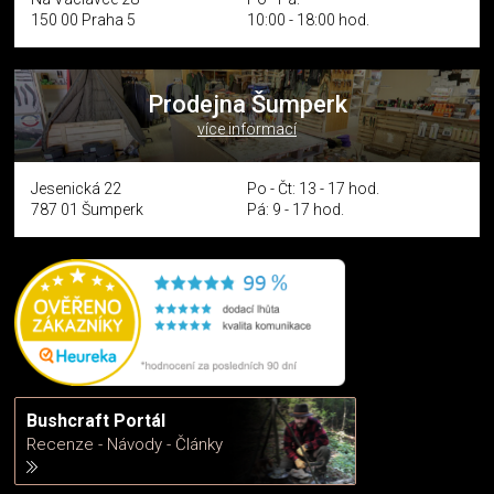
150 00 Praha 5
10:00 - 18:00 hod.
Prodejna Šumperk
více informací
Jesenická 22
Po - Čt: 13 - 17 hod.
787 01 Šumperk
Pá: 9 - 17 hod.
Bushcraft Portál
Recenze - Návody - Články