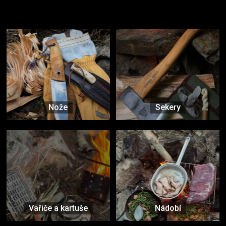
Užijte si to v přírodě
Vybavení, na které spoléháte nejčastěji
Nože
Sekery
Vařiče a kartuše
Nádobí