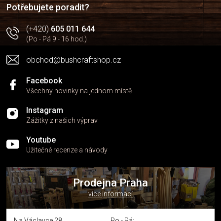
í
p
Potřebujete poradit?
r
v
(+420)
605 011 644
k
(Po - Pá 9 - 16 hod.)
y
v
obchod@bushcraftshop.cz
ý
p
i
Facebook
s
Všechny novinky na jednom místě
u
Instagram
Zážitky z našich výprav
Youtube
Užitečné recenze a návody
Prodejna Praha
více informací
Na Václavce 28
Po - Pá: