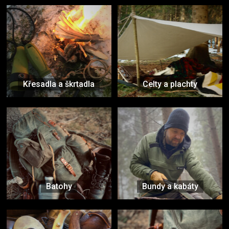
Křesadla a škrtadla
Celty a plachty
Batohy
Bundy a kabáty