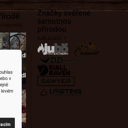
Značky ověřené
přírodě
samotnou
e nejčastěji
přírodou
další značky
Křesadla
a
ouhlas
dobí
škrtadla
nebo v
tejně
v levém
lasím