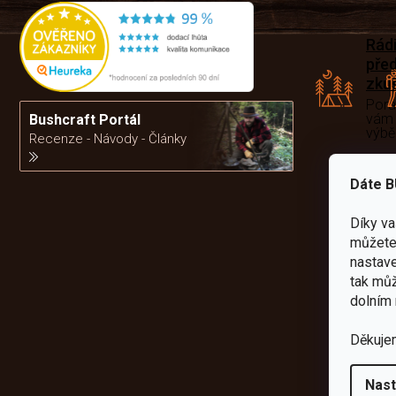
Rád
pře
zku
Por
vám
Bushcraft Portál
výb
Recenze - Návody - Články
Dáte B
da
Díky v
můžete 
nastave
tak můž
dolním 
Děkuje
Nast