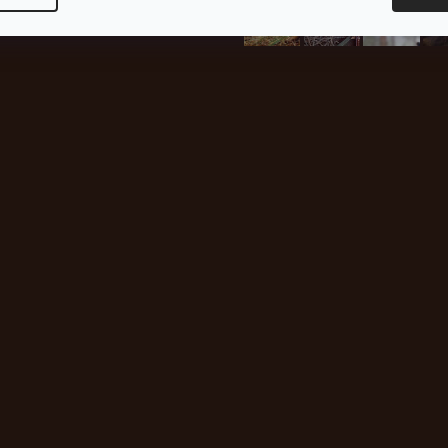
plachty
Batohy
kabáty
Bro
Instagram
h produktech na našem e-
údajů