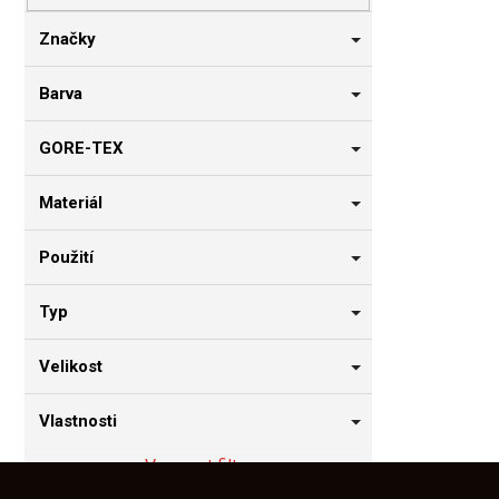
n
n
Značky
í
p
Barva
a
n
GORE-TEX
e
l
Materiál
Použití
Typ
Velikost
Vlastnosti
Vymazat filtry
Z
á