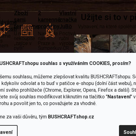
Zboží
2
Vlastní
i
Užijte si to v 
sami
kamenné
značka
dáváme
testujeme
prodejny
JuBö
Vybavení, na které spoléhát
šenosti
U nás
Navštivte
Poctivá
adíme
nekoupíte
nás v
ruční
 s
„zajíce v
Praze a
výroba
ěrem
pytli“
Šumperku
v ČR
Vařiče
USHCRAFTshopu souhlas s využíváním COOKIES, prosím?
lší skvělé výhody
a
ašemu souhlasu, můžeme zlepšovat kvalitu BUSHCRAFTshopu.
S
Nože
Sekery
kartuše
Ná
kdykoliv odvolat a to buď v patičce e-shopu (dolní část webu), 
ní svého prohlížeče (Chrome, Explorer, Opera, Firefox a další). S
ete svůj souhlas modifikovat kliknutím na tlačítko "
Nastavení
" 
rohu a povolit jen to, co považujete za vhodné.
me za vaši důvěru, tým
BUSHCRAFTshop.cz
Bundy
Celty a
a
avení
Souh