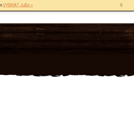
m.
VYBRAT JuBö »