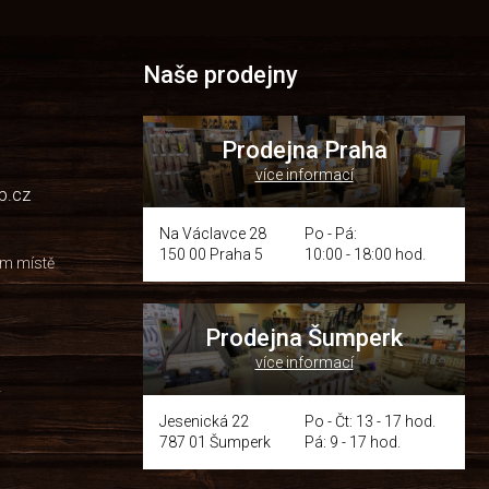
Naše prodejny
Prodejna Praha
více informací
p.cz
Na Václavce 28
Po - Pá:
150 00 Praha 5
10:00 - 18:00 hod.
om místě
Prodejna Šumperk
více informací
y
Jesenická 22
Po - Čt: 13 - 17 hod.
787 01 Šumperk
Pá: 9 - 17 hod.