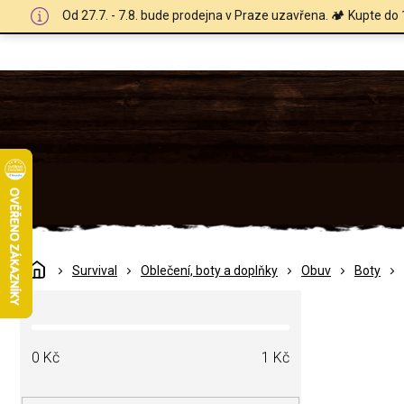
Přejít
Od 27.7. - 7.8. bude prodejna v Praze uzavřena. 🏕️ Kupte do 
na
obsah
Domů
Survival
Oblečení, boty a doplňky
Obuv
Boty
P
o
s
t
0
Kč
1
Kč
r
a