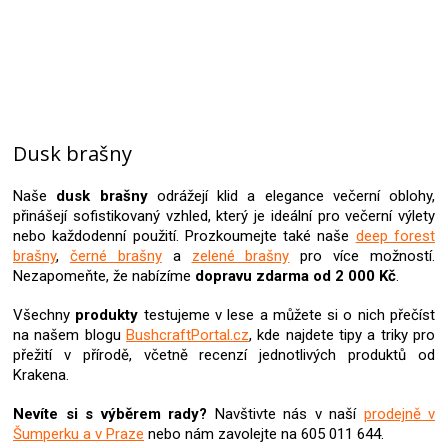
Dusk brašny
Naše
dusk brašny
odrážejí klid a elegance večerní oblohy,
přinášejí sofistikovaný vzhled, který je ideální pro večerní výlety
nebo každodenní použití. Prozkoumejte také naše
deep forest
brašny
,
černé brašny
a
zelené brašny
pro více možností.
Nezapomeňte, že nabízíme
dopravu zdarma od 2 000 Kč
.
Všechny
produkty
testujeme v lese a můžete si o nich přečíst
na našem blogu
BushcraftPortal.cz
, kde najdete tipy a triky pro
přežití v přírodě, včetně recenzí jednotlivých produktů od
Krakena.
Nevíte si s výběrem rady?
Navštivte nás v naší
prodejně v
Šumperku a v Praze
nebo nám zavolejte na 605 011 644.