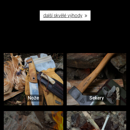
další skvělé výhody
Užijte si to v přírodě
Vybavení, na které spoléháte nejčastěji
Nože
Sekery