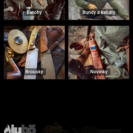
Batohy
Bundy a kabáty
Brousky
Novinky
Značky ověřené samotnou přírodou
další značky