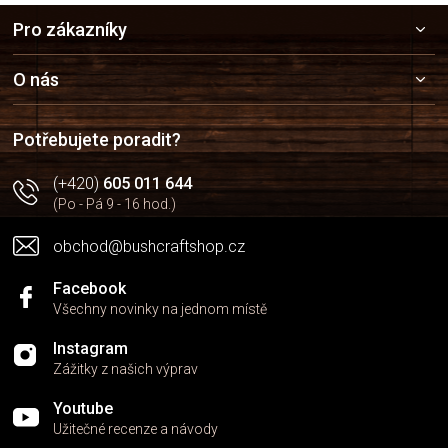
Z
Pro zákazníky
á
p
a
O nás
t
í
Potřebujete poradit?
(+420)
605 011 644
(Po - Pá 9 - 16 hod.)
obchod@bushcraftshop.cz
Facebook
Všechny novinky na jednom místě
Instagram
Zážitky z našich výprav
Youtube
Užitečné recenze a návody