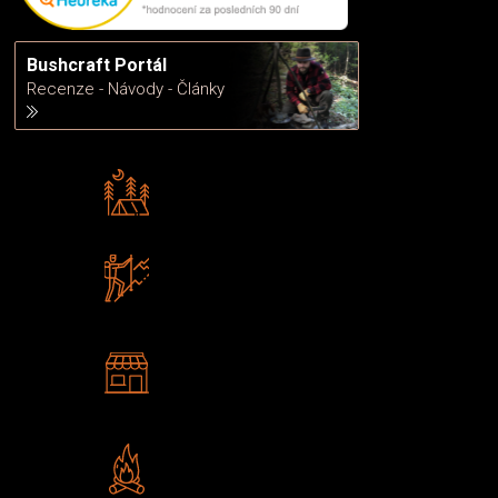
Bushcraft Portál
Recenze - Návody - Články
Rádi předáváme zkušenosti
Poradíme vám s výběrem
Zboží sami testujeme
U nás nekoupíte „zajíce v pytli“
2 kamenné prodejny
Navštivte nás v Praze a
Šumperku
Vlastní značka JuBö
Poctivá ruční výroba v ČR