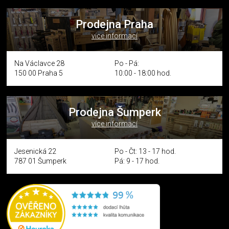
Prodejna Praha
více informací
Na Václavce 28
Po - Pá:
150 00 Praha 5
10:00 - 18:00 hod.
Prodejna Šumperk
více informací
Jesenická 22
Po - Čt: 13 - 17 hod.
787 01 Šumperk
Pá: 9 - 17 hod.