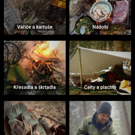
Vařiče a kartuše
Nádobí
Křesadla a škrtadla
Celty a plachty