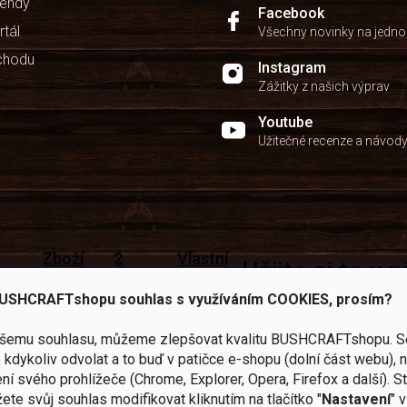
kendy
Facebook
rtál
Všechny novinky na jedn
chodu
Instagram
Zážitky z našich výprav
Youtube
Užitečné recenze a návod
Zboží
2
Vlastní
i
Užijte si to v 
sami
kamenné
značka
dáváme
testujeme
prodejny
JuBö
Vybavení, na které spoléhát
USHCRAFTshopu souhlas s využíváním COOKIES, prosím?
šenosti
U nás
Navštivte
Poctivá
adíme
nekoupíte
nás v
ruční
ašemu souhlasu, můžeme zlepšovat kvalitu BUSHCRAFTshopu.
S
 s
„zajíce v
Praze a
výroba
ěrem
kdykoliv odvolat a to buď v patičce e-shopu (dolní část webu), 
pytli“
Šumperku
v ČR
ní svého prohlížeče (Chrome, Explorer, Opera, Firefox a další). S
Vařiče
ete svůj souhlas modifikovat kliknutím na tlačítko "
Nastavení
" 