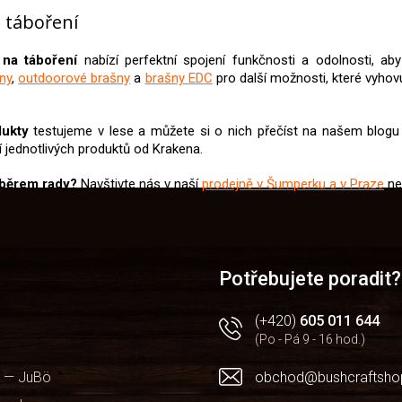
v
 táboření
l
á
d
 na táboření
nabízí perfektní spojení funkčnosti a odolnosti, ab
a
šny
,
outdoorové brašny
a
brašny EDC
pro další možnosti, které vyho
c
í
p
dukty
testujeme v lese a můžete si o nich přečíst na našem blog
r
 jednotlivých produktů od Krakena.
v
k
ýběrem rady?
Navštivte nás v naší
prodejně v Šumperku a v Praze
ne
y
v
ý
p
i
Potřebujete poradit?
s
u
(+420)
605 011 644
(Po - Pá 9 - 16 hod.)
 — JuBö
obchod@bushcraftsho