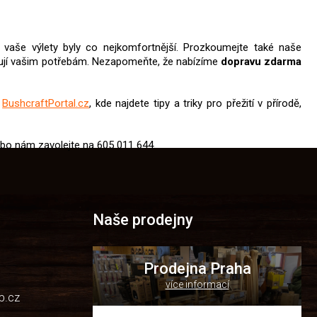
y vaše výlety byly co nejkomfortnější. Prozkoumejte také naše
vují vašim potřebám. Nezapomeňte, že nabízíme
dopravu zdarma
u
BushcraftPortal.cz
, kde najdete tipy a triky pro přežití v přírodě,
bo nám zavolejte na 605 011 644.
Naše prodejny
Prodejna Praha
více informací
p.cz