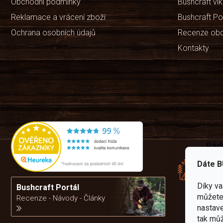
Obchodní podmínky
Bushcraft ví
Reklamace a vrácení zboží
Bushcraft Po
Ochrana osobních údajů
Recenze ob
Kontakty
Rád
pře
Dáte B
zku
Por
Díky v
vám
Bushcraft Portál
výb
můžete 
Recenze - Návody - Články
nastave
tak můž