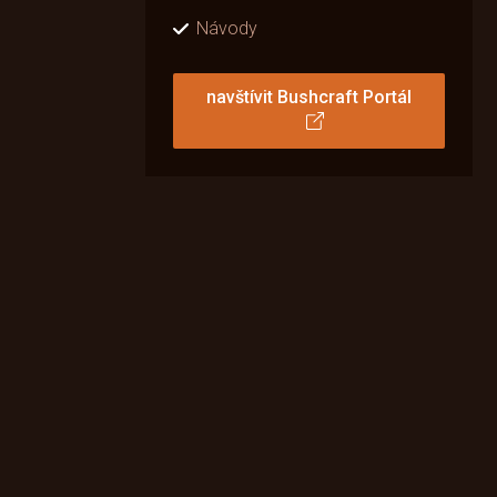
Návody
navštívit Bushcraft Portál