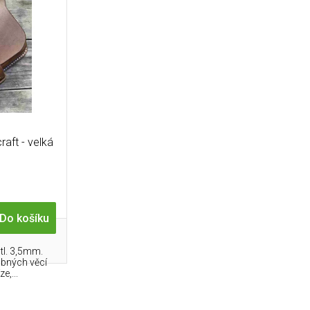
aft - velká
Do košíku
tl. 3,5mm.
obných věcí
e,...