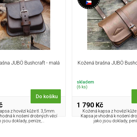
ašna JUBÖ Bushcraft - malá
Kožená brašna JUBÖ Bushcr
skladem
(6 ks)
Do košíku
č
1 790 Kč
psa z hovězí kůže tl. 3,5mm.
Kožená kapsa z hovězí kůže 
vhodná k nošení drobných věcí
Kapsa je vhodná k nošení dr
 jsou doklady, peníze,...
jako jsou doklady, peníz
O