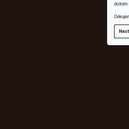
da
dolním 
Děkuje
Nast
Odebírat newsletter
Vložte svůj e-mail a my vám budeme zasílat informace o novýc
shopu.