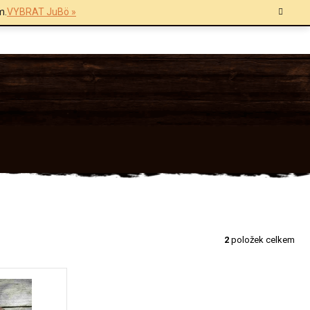
m.
VYBRAT JuBö »
2
položek celkem