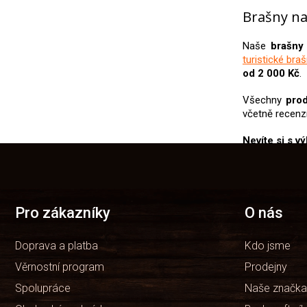
Brašny na
Naše
brašny
turistické bra
od 2 000 Kč
.
Všechny
pro
včetně recenzí
Nevíte si s v
Z
á
p
a
t
Pro zákazníky
O nás
í
Doprava a platba
Kdo jsme
Věrnostní program
Prodejny
Spolupráce
Naše značka