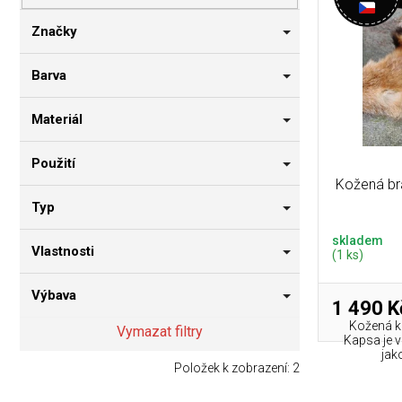
p
i
n
r
s
n
Značky
o
p
í
d
r
p
Barva
u
o
a
k
d
n
Materiál
t
u
e
ů
k
l
Použití
t
Kožená br
ů
Typ
skladem
Vlastnosti
(1 ks)
Výbava
1 490 K
Kožená ka
Vymazat filtry
Kapsa je 
jako
Položek k zobrazení:
2