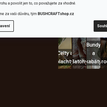
lší skvělé výhody
rohu a povolit jen to, co považujete za vhodné.
a
Nože
Sekery
kartuše
Ná
me za vaši důvěru, tým
BUSHCRAFTshop.cz
avení
Souh
Bundy
Celty a
a
plachty
Batohy
kabáty
Bro
Instagram
h produktech na našem e-