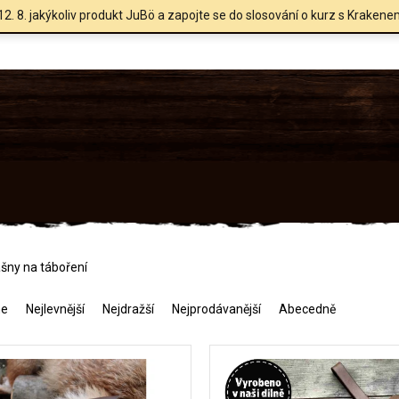
12. 8. jakýkoliv produkt JuBö a zapojte se do slosování o kurz s Krakene
šny na táboření
me
Nejlevnější
Nejdražší
Nejprodávanější
Abecedně