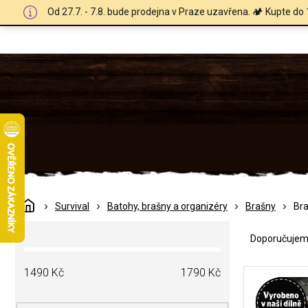
Přejít
Od 27.7. - 7.8. bude prodejna v Praze uzavřena. 🏕️ Kupte do 
na
obsah
Domů
Survival
Batohy, brašny a organizéry
Brašny
Bra
Ř
P
a
Doporučuje
o
z
s
e
V
t
1490
Kč
1790
Kč
n
ý
r
í
p
a