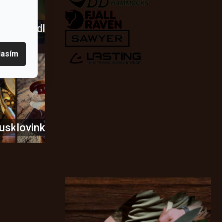
a
dobí
škrtadla
lasím
usky
Novinky