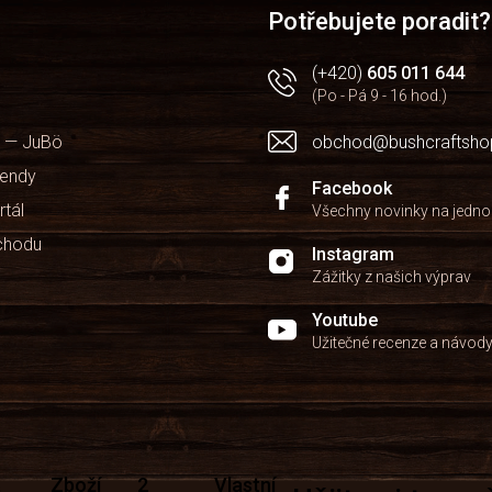
Potřebujete poradit?
(+420)
605 011 644
(Po - Pá 9 - 16 hod.)
 — JuBö
obchod@bushcraftsho
kendy
Facebook
rtál
Všechny novinky na jedn
chodu
Instagram
Zážitky z našich výprav
Youtube
Užitečné recenze a návod
Zboží
2
Vlastní