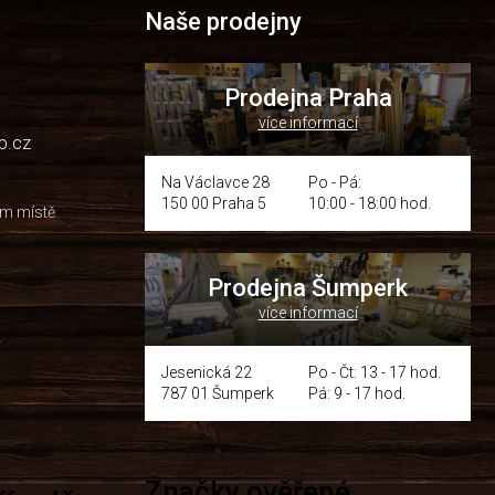
Naše prodejny
Prodejna Praha
více informací
p.cz
Na Václavce 28
Po - Pá:
150 00 Praha 5
10:00 - 18:00 hod.
om místě
Prodejna Šumperk
více informací
y
Jesenická 22
Po - Čt: 13 - 17 hod.
787 01 Šumperk
Pá: 9 - 17 hod.
Značky ověřené