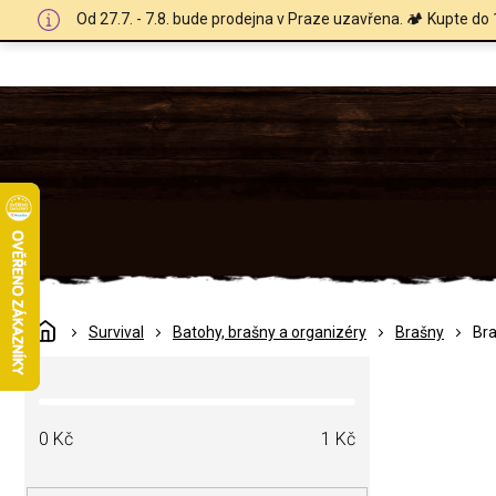
Přejít
Od 27.7. - 7.8. bude prodejna v Praze uzavřena. 🏕️ Kupte do 
na
obsah
Domů
Survival
Batohy, brašny a organizéry
Brašny
Br
P
o
s
t
0
Kč
1
Kč
r
a