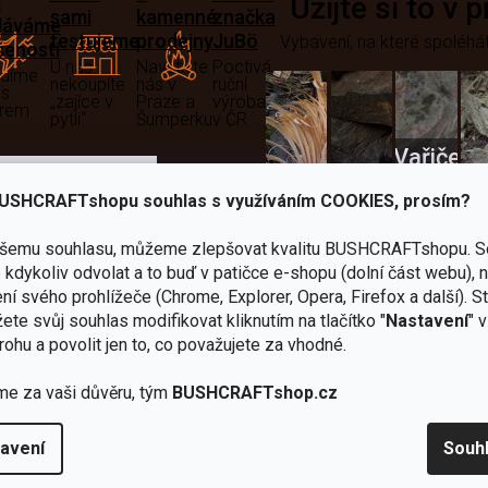
i
Užijte si to v 
sami
kamenné
značka
dáváme
testujeme
prodejny
JuBö
Vybavení, na které spoléhát
šenosti
U nás
Navštivte
Poctivá
adíme
nekoupíte
nás v
ruční
 s
„zajíce v
Praze a
výroba
ěrem
pytli“
Šumperku
v ČR
Vařiče
lší skvělé výhody
a
USHCRAFTshopu souhlas s využíváním COOKIES, prosím?
Nože
Sekery
kartuše
Ná
ašemu souhlasu, můžeme zlepšovat kvalitu BUSHCRAFTshopu.
S
kdykoliv odvolat a to buď v patičce e-shopu (dolní část webu), 
ní svého prohlížeče (Chrome, Explorer, Opera, Firefox a další). S
ete svůj souhlas modifikovat kliknutím na tlačítko "
Nastavení
" 
rohu a povolit jen to, co považujete za vhodné.
Bundy
me za vaši důvěru, tým
BUSHCRAFTshop.cz
Celty a
a
avení
Souh
plachty
Batohy
kabáty
Bro