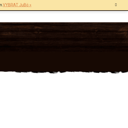
m.
VYBRAT JuBö »