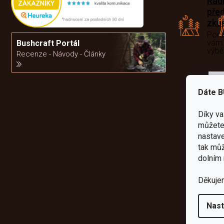
Rád
pře
zku
Por
vám
Bushcraft Portál
výb
Recenze - Návody - Články
da
Dáte B
Díky v
můžete 
nastave
tak můž
dolním 
Děkuje
Nast