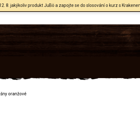
12. 8. jakýkoliv produkt JuBö a zapojte se do slosování o kurz s Krakene
ašny oranžové