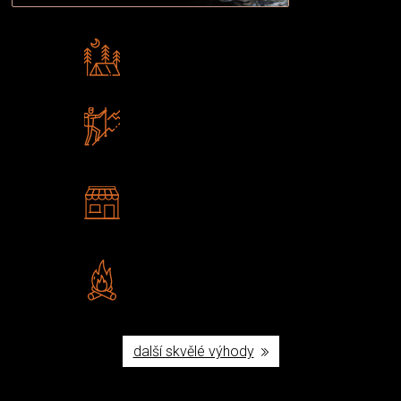
Rádi předáváme zkušenosti
Poradíme vám s výběrem
Zboží sami testujeme
U nás nekoupíte „zajíce v pytli“
2 kamenné prodejny
Navštivte nás v Praze a
Šumperku
Vlastní značka JuBö
Poctivá ruční výroba v ČR
další skvělé výhody