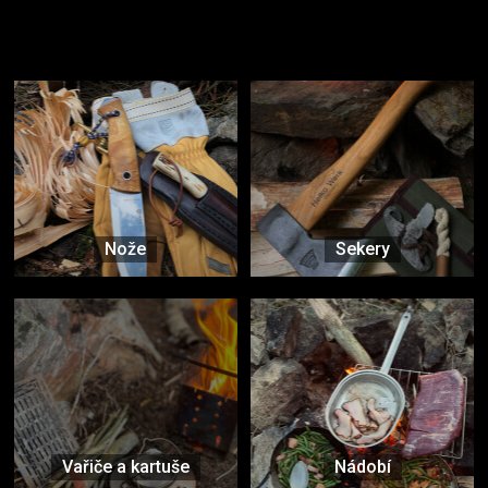
Užijte si to v přírodě
Vybavení, na které spoléháte nejčastěji
Nože
Sekery
Vařiče a kartuše
Nádobí