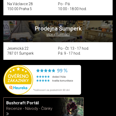
Na Václavce 28
Po - Pá:
150 00 Praha 5
10:00 - 18:00 hod.
Prodejna Šumperk
více informací
Jesenická 22
Po - Čt: 13 - 17 hod.
787 01 Šumperk
Pá: 9 - 17 hod.
Bushcraft Portál
Recenze - Návody - Články