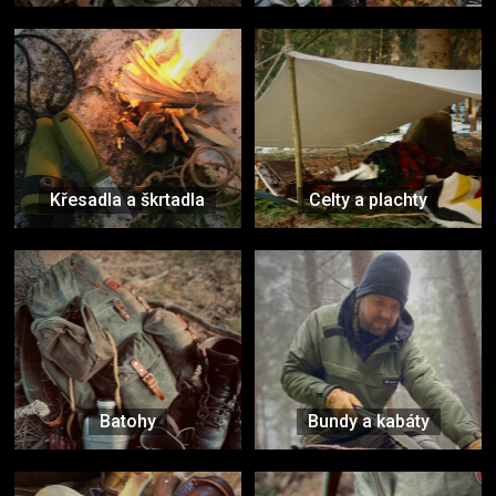
Křesadla a škrtadla
Celty a plachty
Batohy
Bundy a kabáty