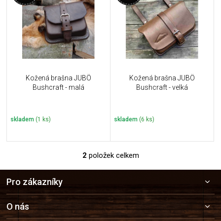
u
i
k
s
t
p
ů
r
o
d
u
Kožená brašna JUBÖ
Kožená brašna JUBÖ
k
Bushcraft - malá
Bushcraft - velká
t
ů
skladem
(1 ks)
skladem
(6 ks)
2
položek celkem
O
v
Z
l
Pro zákazníky
á
á
p
d
a
a
O nás
c
t