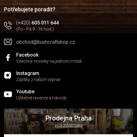
í
í
p
Potřebujete poradit?
r
v
(+420)
605 011 644
k
(Po - Pá 9 - 16 hod.)
y
v
obchod@bushcraftshop.cz
ý
p
i
Facebook
s
Všechny novinky na jednom místě
u
Instagram
Zážitky z našich výprav
Youtube
Užitečné recenze a návody
Prodejna Praha
více informací