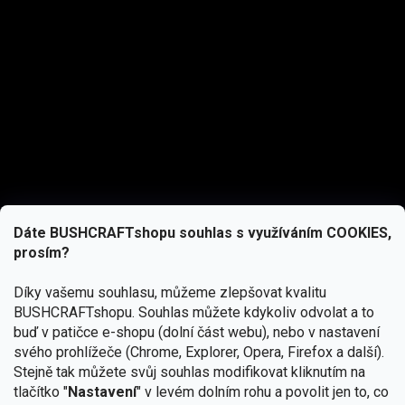
Dáte BUSHCRAFTshopu souhlas s využíváním COOKIES,
prosím?
Díky vašemu souhlasu, můžeme zlepšovat kvalitu
BUSHCRAFTshopu.
Souhlas můžete kdykoliv odvolat a to
buď v patičce e-shopu (dolní část webu), nebo v nastavení
svého prohlížeče (Chrome, Explorer, Opera, Firefox a další).
Stejně tak můžete svůj souhlas modifikovat kliknutím na
tlačítko "
Nastavení
" v levém dolním rohu a povolit jen to, co