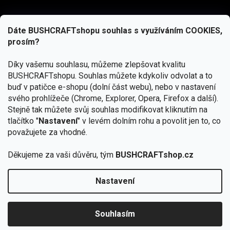
Dáte BUSHCRAFTshopu souhlas s využíváním COOKIES,
prosím?
Díky vašemu souhlasu, můžeme zlepšovat kvalitu
BUSHCRAFTshopu.
Souhlas můžete kdykoliv odvolat a to
buď v patičce e-shopu (dolní část webu), nebo v nastavení
svého prohlížeče (Chrome, Explorer, Opera, Firefox a další).
Stejně tak můžete svůj souhlas modifikovat kliknutím na
tlačítko "
Nastavení
" v levém dolním rohu a povolit jen to, co
Přihlásit se
považujete za vhodné.
Vložením e-mailu souhlasíte s
podmínkami ochrany osobních údajů
Děkujeme za vaši důvěru, tým
BUSHCRAFTshop.cz
Nastavení
Od 27.7. - 7.8. bude prodejna v Praze uzavřena.
Copyright 2026
BUSHCRAFTshop.cz
. Všechna práva
🏕️ Kupte do 12. 8. jakýkoliv produkt JuBö a
vyhrazena.
Upravit nastavení cookies
zapojte se do slosování o kurz s
Souhlasím
Krakenem.
VYBRAT JuBö »
Vytvořil Shoptet