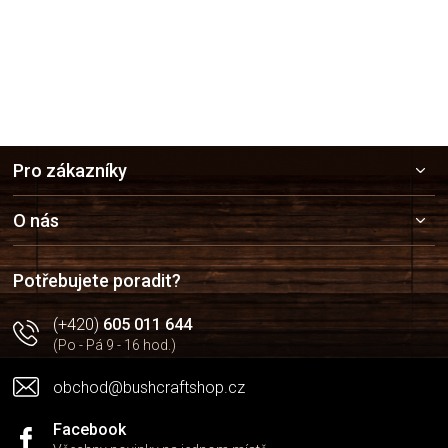
Z
Pro zákazníky
á
p
a
O nás
t
í
Potřebujete poradit?
(+420)
605 011 644
(Po - Pá 9 - 16 hod.)
obchod@bushcraftshop.cz
Facebook