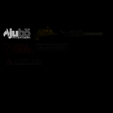
Značky ověřené samotnou přírodou
další značky
Odebírat newsletter
Vložte svůj e-mail a my vám budeme zasílat informace o
nových produktech na našem e-shopu.