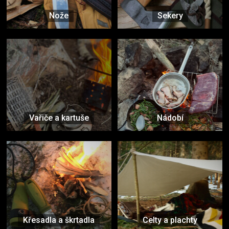
Nože
Sekery
Vařiče a kartuše
Nádobí
Křesadla a škrtadla
Celty a plachty