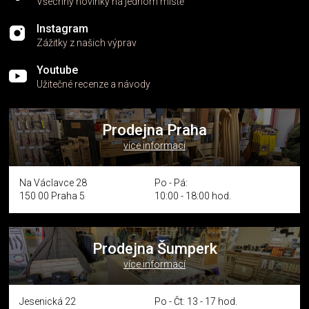
Všechny novinky na jednom místě
Instagram
Zážitky z našich výprav
Youtube
Užitečné recenze a návody
Prodejna Praha
více informací
Na Václavce 28
Po - Pá:
150 00 Praha 5
10:00 - 18:00 hod.
Prodejna Šumperk
více informací
Jesenická 22
Po - Čt: 13 - 17 hod.