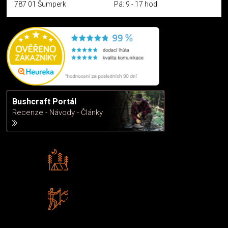
787 01 Šumperk
Pá: 9 - 17 hod.
Bushcraft Portál
Recenze - Návody - Články
Rádi předáváme zkušenosti
Poradíme vám s výběrem
Zboží sami testujeme
U nás nekoupíte „zajíce v pytli“