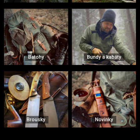
Batohy
Bundy a kabáty
Brousky
Novinky