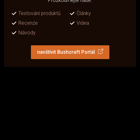
Prozkoumejte naše:
Testování produktů
Články
Recenze
Videa
Návody
navštívit Bushcraft Portál