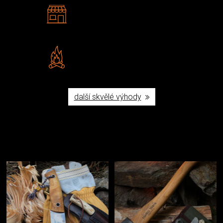
2 kamenné prodejny
Navštivte nás v Praze a
Šumperku
Vlastní značka JuBö
Poctivá ruční výroba v ČR
další skvělé výhody
Užijte si to v přírodě
Vybavení, na které spoléháte nejčastěji