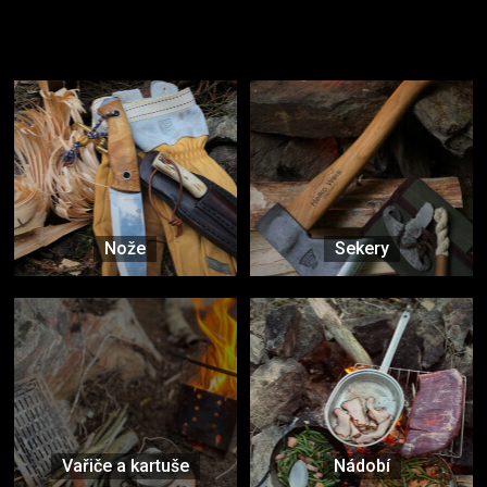
Užijte si to v přírodě
Vybavení, na které spoléháte nejčastěji
Nože
Sekery
Vařiče a kartuše
Nádobí