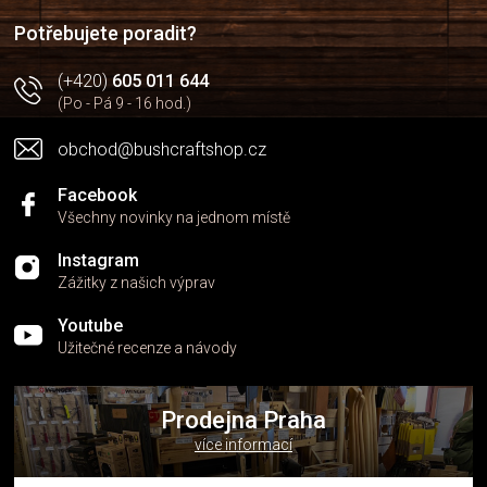
í
í
p
Potřebujete poradit?
r
v
(+420)
605 011 644
k
(Po - Pá 9 - 16 hod.)
y
v
obchod@bushcraftshop.cz
ý
p
i
Facebook
s
Všechny novinky na jednom místě
u
Instagram
Zážitky z našich výprav
Youtube
Užitečné recenze a návody
Prodejna Praha
více informací