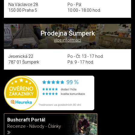
Na Václavce 28
Po - Pá:
150 00 Praha 5
10:00 - 18:00 hod.
Prodejna Šumperk
více informací
Jesenická 22
Po - Čt: 13 - 17 hod.
787 01 Šumperk
Pá: 9 - 17 hod.
Bushcraft Portál
Recenze - Návody - Články