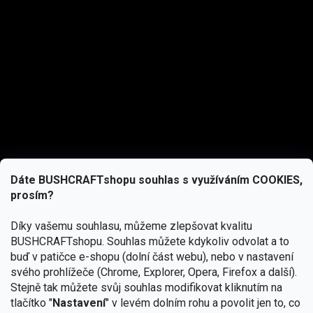
Dáte BUSHCRAFTshopu souhlas s využíváním COOKIES,
prosím?
Díky vašemu souhlasu, můžeme zlepšovat kvalitu
BUSHCRAFTshopu.
Souhlas můžete kdykoliv odvolat a to
buď v patičce e-shopu (dolní část webu), nebo v nastavení
svého prohlížeče (Chrome, Explorer, Opera, Firefox a další).
Stejně tak můžete svůj souhlas modifikovat kliknutím na
tlačítko "
Nastavení
" v levém dolním rohu a povolit jen to, co