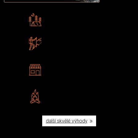
Rádi předáváme zkušenosti
Poradíme vám s výběrem
Zboží sami testujeme
U nás nekoupíte „zajíce v pytli“
2 kamenné prodejny
Navštivte nás v Praze a
Šumperku
Vlastní značka JuBö
Poctivá ruční výroba v ČR
další skvělé výhody