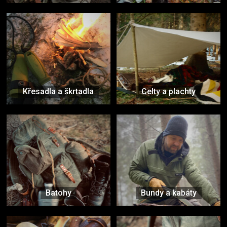
Křesadla a škrtadla
Celty a plachty
Batohy
Bundy a kabáty