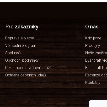
Z
á
p
a
t
Pro zákazníky
O nás
í
Doprava a platba
Kdo jsme
Věrnostní program
Prodejny
Spolupráce
Naše značka
Obchodní podmínky
Bushcraft ví
Reklamace a vrácení zboží
Bushcraft Po
Ochrana osobních údajů
Recenze ob
Kontakty