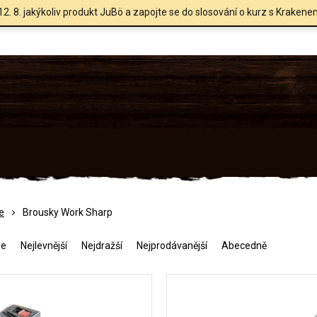
12. 8. jakýkoliv produkt JuBö a zapojte se do slosování o kurz s Krakene
e
Brousky Work Sharp
me
Nejlevnější
Nejdražší
Nejprodávanější
Abecedně