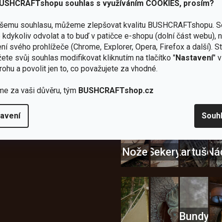
USHCRAFTshopu souhlas s využíváním COOKIES, prosím?
ašemu souhlasu, můžeme zlepšovat kvalitu BUSHCRAFTshopu.
S
kdykoliv odvolat a to buď v patičce e-shopu (dolní část webu), 
Zboží
2
Vlastní
i
Užijte si to v 
ní svého prohlížeče (Chrome, Explorer, Opera, Firefox a další). S
sami
kamenné
značka
dáváme
ete svůj souhlas modifikovat kliknutím na tlačítko "
Nastavení
" 
testujeme
prodejny
JuBö
Vybavení, na které spoléhát
šenosti
rohu a povolit jen to, co považujete za vhodné.
U nás
Navštivte
Poctivá
adíme
nekoupíte
nás v
ruční
 s
me za vaši důvěru, tým
BUSHCRAFTshop.cz
„zajíce v
Praze a
výroba
ěrem
pytli“
Šumperku
v ČR
avení
Souh
Vařiče
lší skvělé výhody
a
Nože
Sekery
kartuše
Ná
Bundy