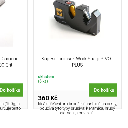
k Diamond
Kapesní brousek Work Sharp PIVOT
0 Grit
PLUS
skladem
(6 ks)
Do košíku
Do košíku
360 Kč
ha (100g) a
Ideální řešení pro broušení nástrojů na cesty,
durčuje tento
používá tyto typy brusiva: Keramika, hrubý
..
diamant, konvexní...