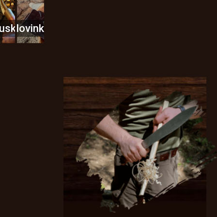
usky
Novinky