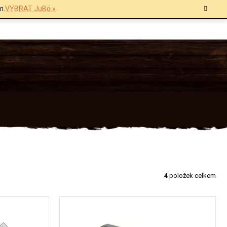
m.
VYBRAT JuBö »
4
položek celkem