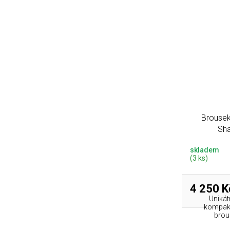
Brousek
Sh
skladem
(3 ks)
4 250 K
Unikát
kompakt
brouš