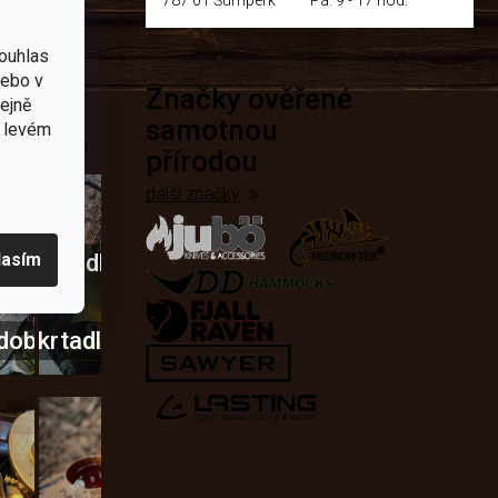
ouhlas
nebo v
Značky ověřené
přírodě
tejně
samotnou
v levém
e nejčastěji
přírodou
další značky
lasím
Křesadla
a
dobí
škrtadla