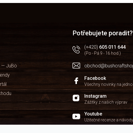
O
v
l
á
d
a
Potřebujete poradit?
c
í
(+420)
605 011 644
p
(Po - Pá 9 - 16 hod.)
r
v
 — JuBö
obchod@bushcraftsho
k
y
kendy
v
Facebook
ý
rtál
Všechny novinky na jedn
p
chodu
i
Instagram
s
Zážitky z našich výprav
u
Youtube
Užitečné recenze a návod