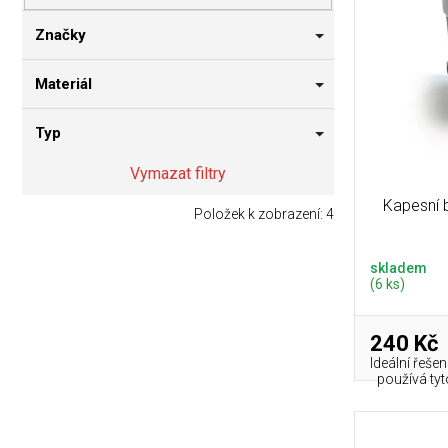
p
i
n
r
s
n
Značky
o
p
í
d
r
p
Materiál
u
o
a
k
d
n
Typ
t
u
e
ů
k
l
Vymazat filtry
t
Kapesní 
ů
Položek k zobrazení:
4
skladem
(6 ks)
240 Kč
Ideální řeše
používá tyt