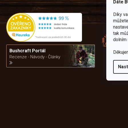
Dáte B
Díky v
můžete 
Rád
nastave
pře
tak můž
zku
dolním 
Por
vám
Bushcraft Portál
Děkuje
výb
Recenze - Návody - Články
Nast
da