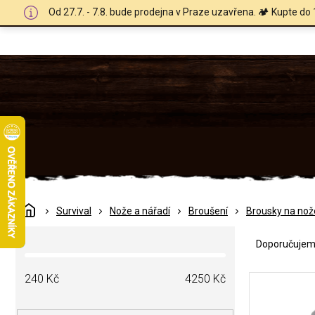
Přejít
Od 27.7. - 7.8. bude prodejna v Praze uzavřena. 🏕️ Kupte do 
na
obsah
Domů
Survival
Nože a nářadí
Broušení
Brousky na nož
Ř
P
a
Doporučuje
o
z
s
e
V
t
240
Kč
4250
Kč
n
ý
r
í
p
a