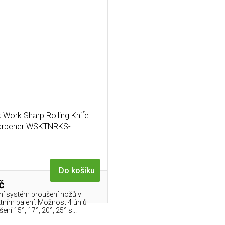
 Work Sharp Rolling Knife
arpener WSKTNRKS-I
Do košíku
č
ní systém broušení nožů v
ním balení. Možnost 4 úhlů
ení 15°, 17°, 20°, 25° s...