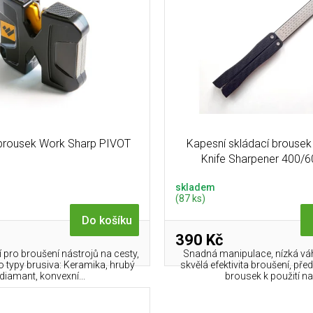
brousek Work Sharp PIVOT
Kapesní skládací brouse
Knife Sharpener 400/60
skladem
(87 ks)
Do košíku
390 Kč
ní pro broušení nástrojů na cesty,
Snadná manipulace, nízká vá
o typy brusiva: Keramika, hrubý
skvělá efektivita broušení, pře
diamant, konvexní...
brousek k použití na.