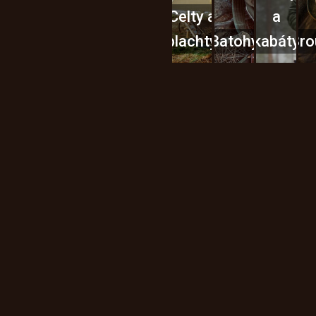
Celty a
a
plachty
Batohy
kabáty
Bro
Instagram
h produktech na našem e-
údajů