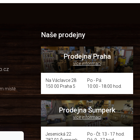
Naše prodejny
Prodejna Praha
více informací
p.cz
Na Václavce 28
Po - Pá:
150 00 Praha 5
10:00 - 18:00 hod.
om místě
Prodejna Šumperk
více informací
y
Jesenická 22
Po - Čt: 13 - 17 hod.
787 01 Šumperk
Pá: 9 - 17 hod.