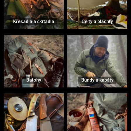
Křesadla a škrtadla
Celty a plachty
Batohy
Bundy a kabáty