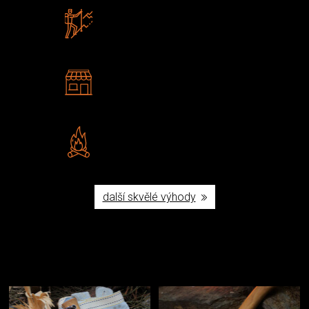
Zboží sami testujeme
U nás nekoupíte „zajíce v pytli“
2 kamenné prodejny
Navštivte nás v Praze a
Šumperku
Vlastní značka JuBö
Poctivá ruční výroba v ČR
další skvělé výhody
Užijte si to v přírodě
Vybavení, na které spoléháte nejčastěji