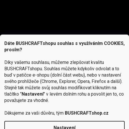
Dáte BUSHCRAFTshopu souhlas s využíváním COOKIES,
prosím?
Díky vašemu souhlasu, můžeme zlepšovat kvalitu
BUSHCRAFTshopu.
Souhlas můžete kdykoliv odvolat a to
buď v patičce e-shopu (dolní část webu), nebo v nastavení
svého prohlížeče (Chrome, Explorer, Opera, Firefox a další).
Stejně tak můžete svůj souhlas modifikovat kliknutím na
tlačítko "
Nastavení
" v levém dolním rohu a povolit jen to, co
Přihlásit se
považujete za vhodné.
Vložením e-mailu souhlasíte s
Děkujeme za vaši důvěru, tým
BUSHCRAFTshop.cz
podmínkami ochrany osobních údajů
Nastavení