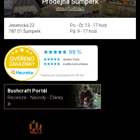
Prodejna Šumperk
více informací
Jesenická 22
Po - Čt: 13 - 17 hod.
787 01 Šumperk
Pá: 9 - 17 hod.
Bushcraft Portál
Recenze - Návody - Články
Rádi předáváme zkušenosti
Poradíme vám s výběrem