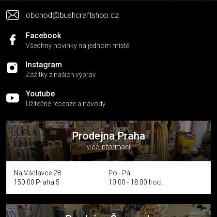
v
obchod@bushcraftshop.cz
ý
p
i
Facebook
s
Všechny novinky na jednom místě
u
Instagram
Zážitky z našich výprav
Youtube
Užitečné recenze a návody
Prodejna Praha
více informací
Na Václavce 28
Po - Pá:
150 00 Praha 5
10:00 - 18:00 hod.