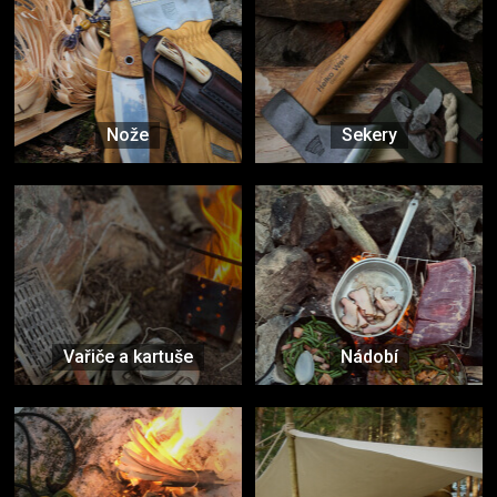
Nože
Sekery
Vařiče a kartuše
Nádobí