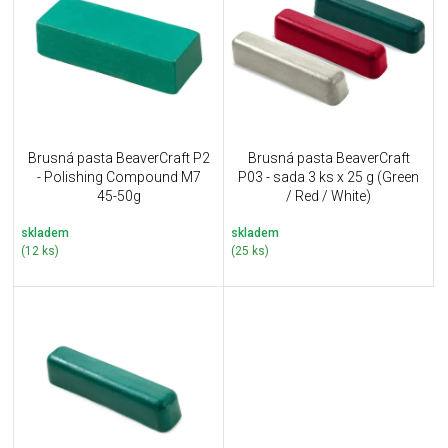
u
i
k
s
t
p
ů
r
o
d
u
Brusná pasta BeaverCraft P2
Brusná pasta BeaverCraft
k
- Polishing Compound M7
P03 - sada 3 ks x 25 g (Green
t
45-50g
/ Red / White)
ů
skladem
skladem
(12 ks)
(25 ks)