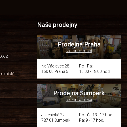
Naše prodejny
Prodejna Praha
více informací
p.cz
Na Václavce 28
Po - Pá:
150 00 Praha 5
10:00 - 18:00 hod.
om místě
Prodejna Šumperk
více informací
y
Jesenická 22
Po - Čt: 13 - 17 hod.
787 01 Šumperk
Pá: 9 - 17 hod.