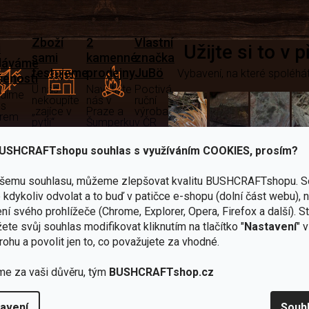
Zboží
2
Vlastní
i
Užijte si to v 
sami
kamenné
značka
dáváme
testujeme
prodejny
JuBö
Vybavení, na které spoléhát
šenosti
U nás
Navštivte
Poctivá
adíme
nekoupíte
nás v
ruční
 s
„zajíce v
Praze a
výroba
ěrem
pytli“
Šumperku
v ČR
Vařiče
USHCRAFTshopu souhlas s využíváním COOKIES, prosím?
lší skvělé výhody
a
ašemu souhlasu, můžeme zlepšovat kvalitu BUSHCRAFTshopu.
S
Nože
Sekery
kartuše
Ná
kdykoliv odvolat a to buď v patičce e-shopu (dolní část webu), 
ní svého prohlížeče (Chrome, Explorer, Opera, Firefox a další). S
ete svůj souhlas modifikovat kliknutím na tlačítko "
Nastavení
" 
rohu a povolit jen to, co považujete za vhodné.
me za vaši důvěru, tým
BUSHCRAFTshop.cz
Bundy
Celty a
a
avení
Souh