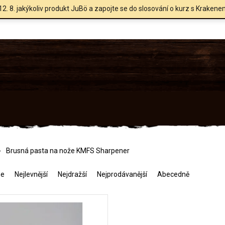
12. 8. jakýkoliv produkt JuBö a zapojte se do slosování o kurz s Krakene
Brusná pasta na nože KMFS Sharpener
me
Nejlevnější
Nejdražší
Nejprodávanější
Abecedně