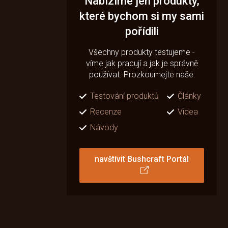
Nabízíme jen produkty,
které bychom si my sami
pořídili
Všechny produkty testujeme -
víme jak pracují a jak je správně
používat. Prozkoumejte naše:
Testování produktů
Články
Recenze
Videa
Návody
navštívit Bushcraft Portál