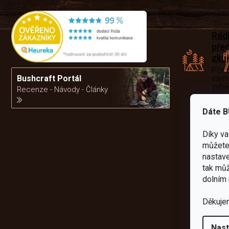
Rád
pře
zku
Por
vám
Bushcraft Portál
výb
Recenze - Návody - Články
Dáte B
da
Díky v
můžete 
nastave
tak můž
dolním 
Děkuje
Nast