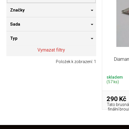
p
i
n
r
s
n
Značky
o
p
í
d
r
p
Sada
u
o
a
k
d
n
Typ
t
u
e
ů
k
l
Vymazat filtry
t
Diaman
ů
Položek k zobrazení:
1
skladem
(57 ks)
290 Kč
Tato brusná
finální bro
Z