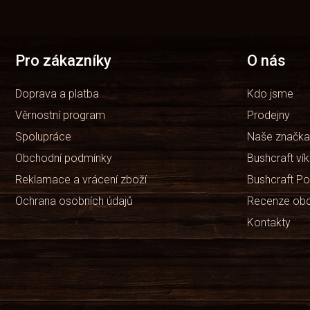
á
p
a
t
Pro zákazníky
O nás
í
Doprava a platba
Kdo jsme
Věrnostní program
Prodejny
Spolupráce
Naše značka
Obchodní podmínky
Bushcraft ví
Reklamace a vrácení zboží
Bushcraft Po
Ochrana osobních údajů
Recenze ob
Kontakty