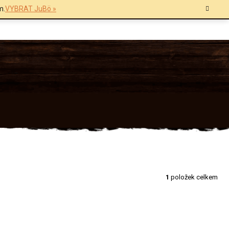
m.
VYBRAT JuBö »
1
položek celkem