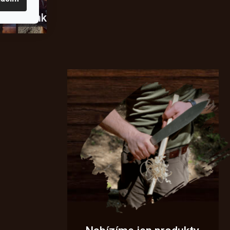
usky
Novinky