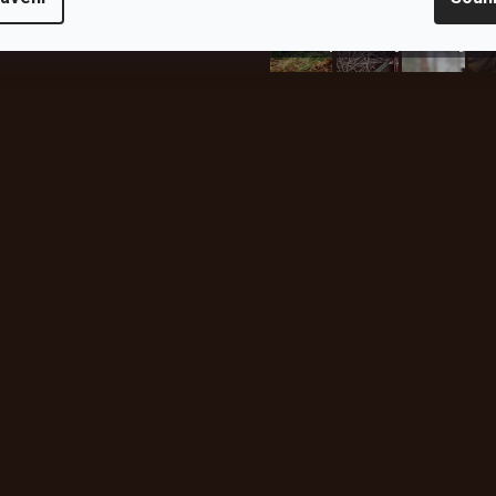
plachty
Batohy
kabáty
Bro
Instagram
h produktech na našem e-
údajů