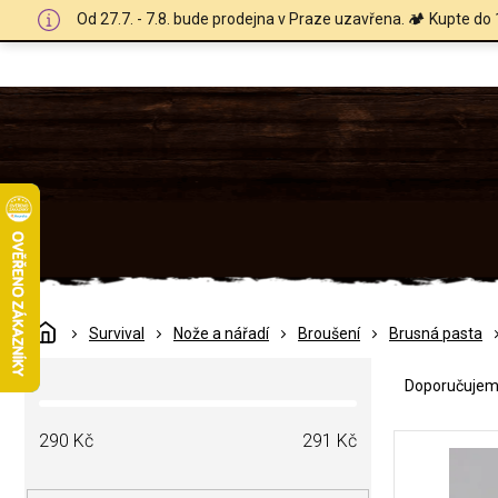
Přejít
Od 27.7. - 7.8. bude prodejna v Praze uzavřena. 🏕️ Kupte do 
na
obsah
Domů
Survival
Nože a nářadí
Broušení
Brusná pasta
Ř
P
a
Doporučuje
o
z
s
e
V
t
290
Kč
291
Kč
n
ý
r
í
p
a