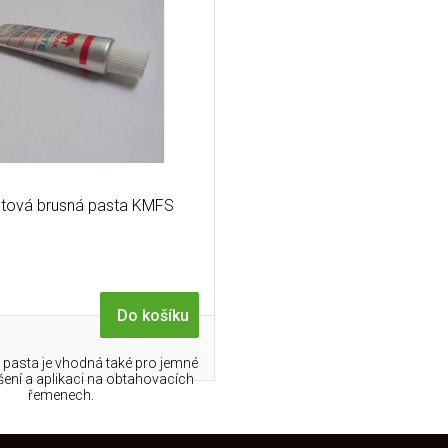
tová brusná pasta KMFS
Do košíku
 pasta je vhodná také pro jemné
ušení a aplikaci na obtahovacích
řemenech.
O