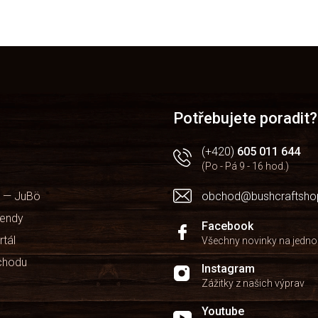
O
v
l
á
d
a
c
í
Potřebujete poradit?
p
r
(+420)
605 011 644
v
(Po - Pá 9 - 16 hod.)
k
y
v
 — JuBö
obchod@bushcraftsho
ý
kendy
p
Facebook
i
rtál
Všechny novinky na jedn
s
chodu
u
Instagram
Zážitky z našich výprav
Youtube