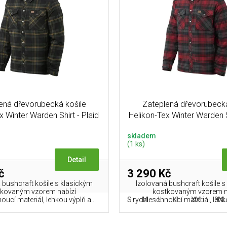
ená dřevorubecká košile
Zateplená dřevorubecká
x Winter Warden Shirt - Plaid
Helikon-Tex Winter Warden S
Slate Moorland
Crimson Plaid
skladem
(1 ks)
Detail
č
3 290 Kč
 bushcraft košile s klasickým
Izolovaná bushcraft košile s
tkovaným vzorem nabízí
kostkovaným vzorem n
S
M
L
XL
XXL
3X
ucí materiál, lehkou výplň a...
rychleschnoucí materiál, lehko