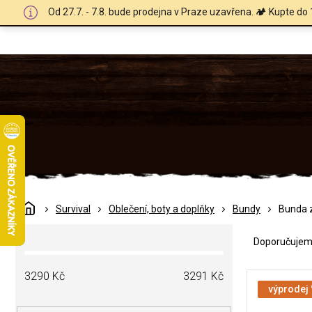
Přejít
Od 27.7. - 7.8. bude prodejna v Praze uzavřena. 🏕️ Kupte do 
na
obsah
Domů
Survival
Oblečení, boty a doplňky
Bundy
Bunda 
Ř
P
a
Doporučuje
o
z
s
e
V
t
3290
Kč
3291
Kč
n
ý
výprodej
r
í
p
a