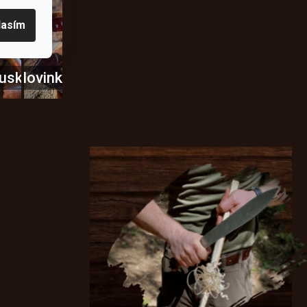
lasím
usky
Novinky