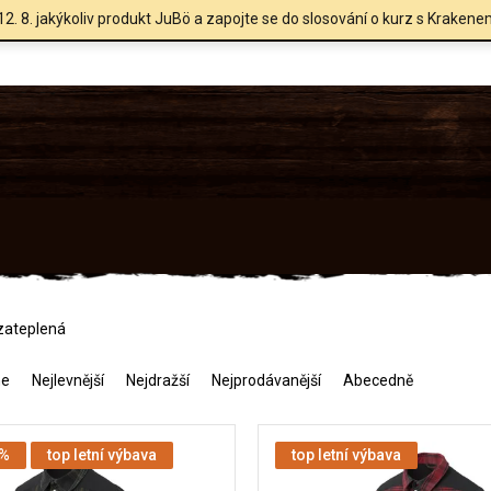
12. 8. jakýkoliv produkt JuBö a zapojte se do slosování o kurz s Krakene
zateplená
me
Nejlevnější
Nejdražší
Nejprodávanější
Abecedně
 %
top letní výbava
top letní výbava