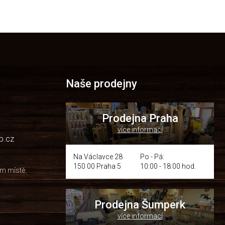
Naše prodejny
Prodejna Praha
více informací
p.cz
Na Václavce 28
Po - Pá:
150 00 Praha 5
10:00 - 18:00 hod.
om místě
Prodejna Šumperk
více informací