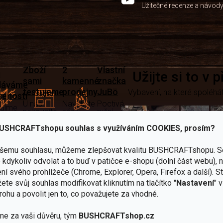
Užitečné recenze a návod
Zboží
2
Vlastní
i
Užijte si to v 
sami
kamenné
značka
dáváme
testujeme
prodejny
JuBö
Vybavení, na které spoléhát
šenosti
U nás
Navštivte
Poctivá
adíme
nekoupíte
nás v
ruční
 s
„zajíce v
Praze a
výroba
ěrem
pytli“
Šumperku
v ČR
USHCRAFTshopu souhlas s využíváním COOKIES, prosím?
Vařiče
ašemu souhlasu, můžeme zlepšovat kvalitu BUSHCRAFTshopu.
S
lší skvělé výhody
kdykoliv odvolat a to buď v patičce e-shopu (dolní část webu), 
a
ní svého prohlížeče (Chrome, Explorer, Opera, Firefox a další). S
Nože
Sekery
kartuše
Ná
ete svůj souhlas modifikovat kliknutím na tlačítko "
Nastavení
" 
rohu a povolit jen to, co považujete za vhodné.
me za vaši důvěru, tým
BUSHCRAFTshop.cz