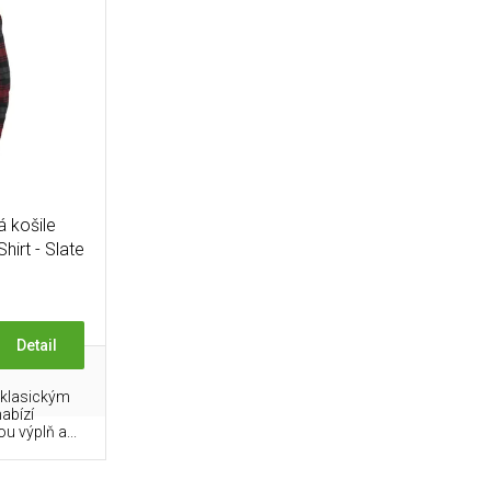
 košile
hirt - Slate
Detail
 klasickým
abízí
L
u výplň a...