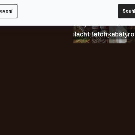
avení
Souh
Bundy
Celty a
a
plachty
Batohy
kabáty
Bro
Instagram
h produktech na našem e-
údajů