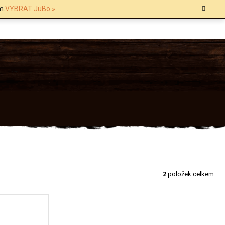
m.
VYBRAT JuBö »
2
položek celkem