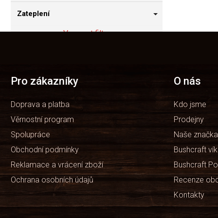
Zateplení
Vymazat filtry
Z
á
Položek k zobrazení:
2
p
a
t
Pro zákazníky
O nás
í
Doprava a platba
Kdo jsme
Věrnostní program
Prodejny
Spolupráce
Naše značka
Obchodní podmínky
Bushcraft ví
Reklamace a vrácení zboží
Bushcraft Po
Ochrana osobních údajů
Recenze ob
Kontakty