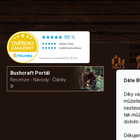
Rád
pře
zku
Por
vám
Bushcraft Portál
výb
Recenze - Návody - Články
Dáte B
Díky v
da
můžete 
nastave
tak můž
dolním 
Děkuje