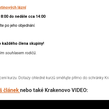
tinových lázní
8:00 do neděle cca 14:00
e po jeho objednání.
o každého člena skupiny!
mným souhlasem rodičů.
acení kurzu. Dotazy ohledně kurzů směřujte přímo do schránky K
š článek
nebo také Krakenovo VIDEO: