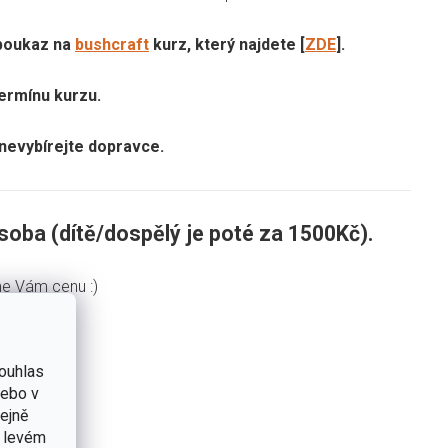
 poukaz na
bushcraft
kurz, který najdete [
ZDE
].
termínu kurzu.
 nevybírejte dopravce.
soba (dítě/dospělý je poté za 1500Kč).
me Vám cenu :)
ouhlas
nebo v
tejně
v levém