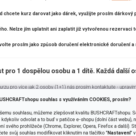
 chcete kurz darovat jako dárek, využijte prosím dárkový
. Nelze jím uplatnit ani zaplatit již vytvořenou rezervaci 
zvolte prosím jako způsob doručení elektronické doručení a
t pro 1 dospělou osobu a 1 dítě. Každá další o
urzu pro více jak 2 osoby (1+1) nás prosím kontaktujte - upraví
USHCRAFTshopu souhlas s využíváním COOKIES, prosím?
Kalkulačka ceny kurzu
ašemu souhlasu, můžeme zlepšovat kvalitu BUSHCRAFTshopu.
S
kdykoliv odvolat a to buď v patičce e-shopu (dolní část webu), 
ladní cena:
2 500 Kč
(1 dospělý + 1 dítě).
ní svého prohlížeče (Chrome, Explorer, Opera, Firefox a další). S
dá další osoba:
1 500 Kč
.
ete svůj souhlas modifikovat kliknutím na tlačítko "
Nastavení
" 