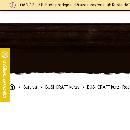
Přejít
Od 27.7. - 7.8. bude prodejna v Praze uzavřena. 🏕️ Kupte do 
na
obsah
Domů
Survival
BUSHCRAFT kurzy
BUSHCRAFT kurz - Rodinn