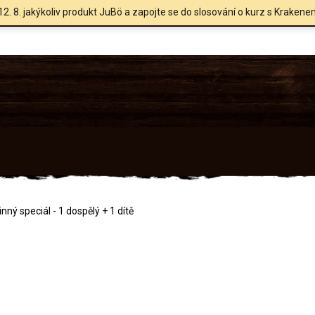
12. 8. jakýkoliv produkt JuBö a zapojte se do slosování o kurz s Krakene
ý speciál - 1 dospělý + 1 dítě