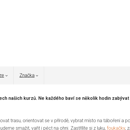
ze
Značka
ch našich kurzů. Ne každého baví se několik hodin zabývat 
novat trasu, orientovat se v přírodě, vybrat místo na táboření a 
deme smažit, vařit i péct na ohni. Zastřílíte si z luku,
foukačky
, 