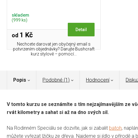
skladem
(999 ks)
Detail
1 Kč
od
Nechcete darovat jen obyčejný email s
potvrzením objednávky? Darujte Bushcraft
kurz stylově – pomocí...
Popis
Podobné (1)
Hodnocení
Disku
V tomto kurzu se seznámíte s tím nejzajímavějším ze vše
rvát kilometry a sahat si až na dno svých sil.
Na Rodinném Speciálu se dozvíte, jak si zabalit
batoh
, naplá
můžete vyřezat lžičku ze dřeva. Najdeme si jídlo v přírodě a bu