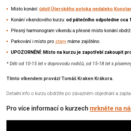
Místo konání:
údolí Úterského potoka nedaleko Konstan
Konání víkendového kurzu:
od pátečního odpoledne cca 1
Přesný harmonogram víkendu a přesné místo konání obdržít
Parkování i místo pro
stany
máme zajištěno.
UPOZORNĚNÍ: Místo na kurzu je zapotřebí zakoupit pr
* Děti od 10-15 let v doprovodu rodičů, od 15-18 let s píse
Tímto víkendem provází Tomáš Kraken Krákora.
Detailní info o kurzu obdržíte po závazném objednání a zapl
Pro více informací o kurzech
mrkněte na ná