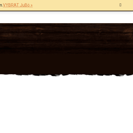
m.
VYBRAT JuBö »