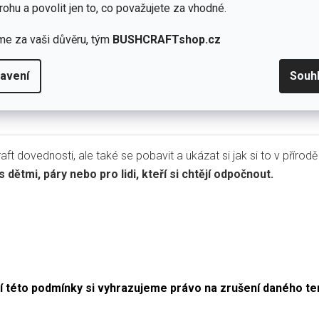
rohu a povolit jen to, co považujete za vhodné.
kový počet osob
me za vaši důvěru, tým
BUSHCRAFTshop.cz
ena:
2 500 Kč
avení
Souh
mální počet účastníků je 1 dospělý + 1 dítě.
ft dovednosti, ale také se pobavit a ukázat si jak si to v příro
 dětmi, páry nebo pro lidi, kteří si chtějí odpočnout.
ní této podmínky si vyhrazujeme právo na zrušení daného t