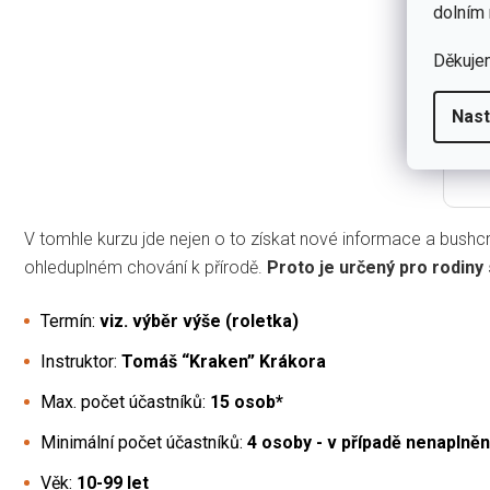
dolním 
Cel
Děkuje
C
Nast
Mini
V tomhle kurzu jde nejen o to získat nové informace a bushcra
ohleduplném chování k přírodě.
Proto je určený pro rodiny s
Termín:
viz. výběr výše (roletka)
Instruktor:
Tomáš “Kraken” Krákora
Max. počet účastníků:
15 osob*
Minimální počet účastníků:
4 osoby - v případě nenaplně
Věk:
10-99 let