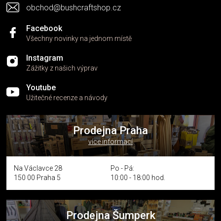
obchod@bushcraftshop.cz
ý
p
i
Facebook
s
Všechny novinky na jednom místě
u
Instagram
Zážitky z našich výprav
Youtube
Užitečné recenze a návody
Prodejna Praha
více informací
Na Václavce 28
Po - Pá:
150 00 Praha 5
10:00 - 18:00 hod.
Prodejna Šumperk