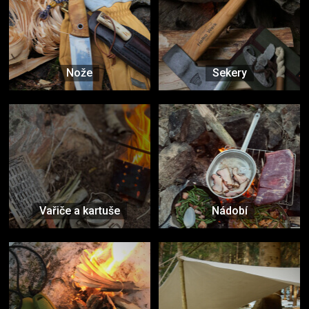
Nože
Sekery
Vařiče a kartuše
Nádobí