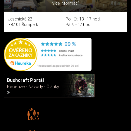
více informací
Jesenická 22
Po - Čt: 13 - 17 hod.
787 01 Šumperk
Pá: 9 - 17 hod.
Bushcraft Portál
Recenze - Návody - Články
Rádi předáváme zkušenosti
Poradíme vám s výběrem