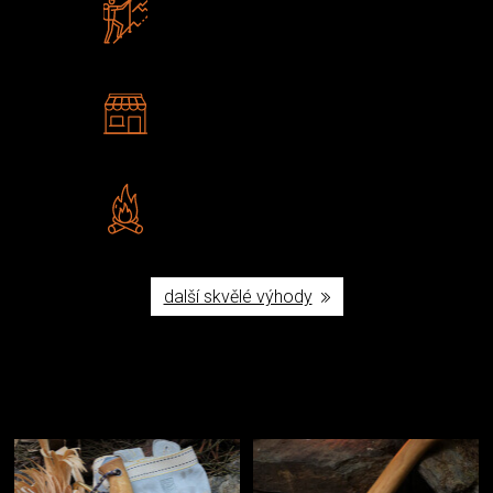
Zboží sami testujeme
U nás nekoupíte „zajíce v pytli“
2 kamenné prodejny
Navštivte nás v Praze a
Šumperku
Vlastní značka JuBö
Poctivá ruční výroba v ČR
další skvělé výhody
Užijte si to v přírodě
Vybavení, na které spoléháte nejčastěji