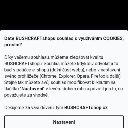
Dáte BUSHCRAFTshopu souhlas s využíváním COOKIES,
prosím?
Díky vašemu souhlasu, můžeme zlepšovat kvalitu
BUSHCRAFTshopu.
Souhlas můžete kdykoliv odvolat a to
buď v patičce e-shopu (dolní část webu), nebo v nastavení
svého prohlížeče (Chrome, Explorer, Opera, Firefox a další).
Stejně tak můžete svůj souhlas modifikovat kliknutím na
tlačítko "
Nastavení
" v levém dolním rohu a povolit jen to, co
Přihlásit se
považujete za vhodné.
Vložením e-mailu souhlasíte s
Děkujeme za vaši důvěru, tým
BUSHCRAFTshop.cz
podmínkami ochrany osobních údajů
Nastavení