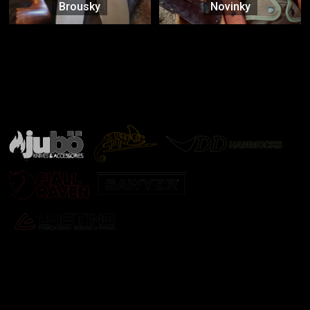
Brousky
Novinky
Značky ověřené samotnou přírodou
další značky