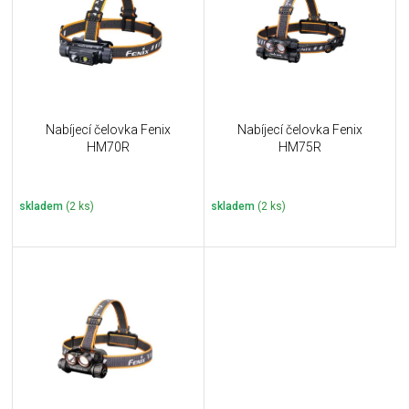
i
k
s
t
p
ů
r
o
d
u
Nabíjecí čelovka Fenix
Nabíjecí čelovka Fenix
k
HM70R
HM75R
t
ů
skladem
(2 ks)
skladem
(2 ks)