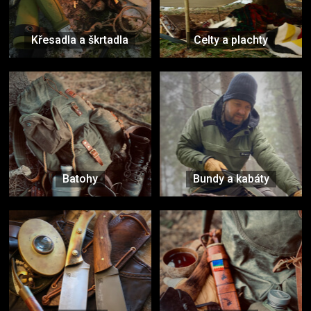
Křesadla a škrtadla
Celty a plachty
Batohy
Bundy a kabáty