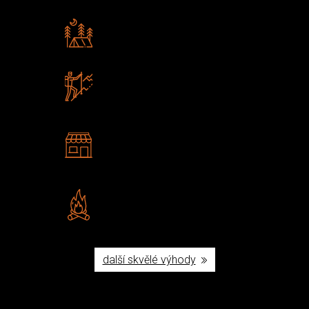
Rádi předáváme zkušenosti
Poradíme vám s výběrem
Zboží sami testujeme
U nás nekoupíte „zajíce v pytli“
2 kamenné prodejny
Navštivte nás v Praze a
Šumperku
Vlastní značka JuBö
Poctivá ruční výroba v ČR
další skvělé výhody