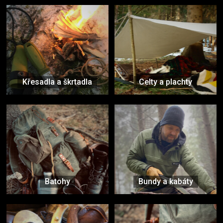
Křesadla a škrtadla
Celty a plachty
Batohy
Bundy a kabáty