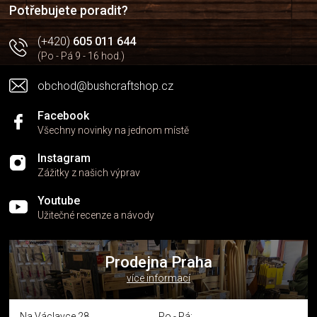
í
p
Potřebujete poradit?
r
v
(+420)
605 011 644
k
(Po - Pá 9 - 16 hod.)
y
v
obchod@bushcraftshop.cz
ý
p
i
Facebook
s
Všechny novinky na jednom místě
u
Instagram
Zážitky z našich výprav
Youtube
Užitečné recenze a návody
Prodejna Praha
více informací
Na Václavce 28
Po - Pá: