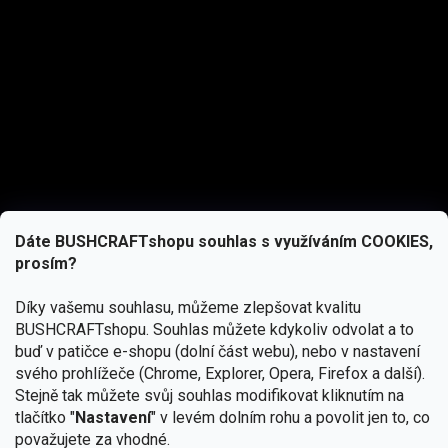
Dáte BUSHCRAFTshopu souhlas s využíváním COOKIES,
prosím?
Díky vašemu souhlasu, můžeme zlepšovat kvalitu
BUSHCRAFTshopu.
Souhlas můžete kdykoliv odvolat a to
buď v patičce e-shopu (dolní část webu), nebo v nastavení
svého prohlížeče (Chrome, Explorer, Opera, Firefox a další).
Stejně tak můžete svůj souhlas modifikovat kliknutím na
tlačítko "
Nastavení
" v levém dolním rohu a povolit jen to, co
Přihlásit se
považujete za vhodné.