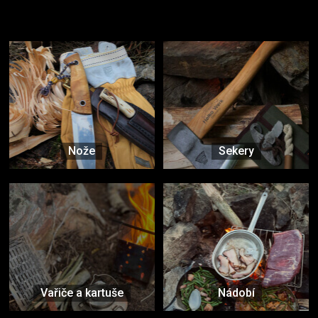
Užijte si to v přírodě
Vybavení, na které spoléháte nejčastěji
Nože
Sekery
Vařiče a kartuše
Nádobí