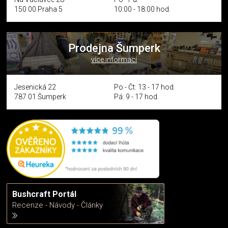
150 00 Praha 5
10:00 - 18:00 hod.
Prodejna Šumperk
více informací
Jesenická 22
Po - Čt: 13 - 17 hod.
787 01 Šumperk
Pá: 9 - 17 hod.
Bushcraft Portál
Recenze - Návody - Články