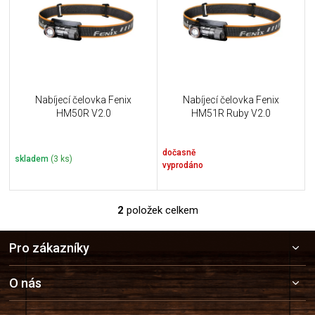
i
k
s
t
p
ů
r
o
d
u
Nabíjecí čelovka Fenix
Nabíjecí čelovka Fenix
k
HM50R V2.0
HM51R Ruby V2.0
t
ů
dočasně
skladem
(3 ks)
vyprodáno
2
položek celkem
O
v
Z
l
Pro zákazníky
á
á
p
d
a
a
O nás
c
t
í