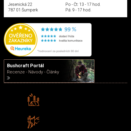
Jesenická 22
Po - Čt: 13 - 17 hod.
787 01 Šumperk
Pá: 9 - 17 hod.
Bushcraft Portál
Recenze - Návody - Články
Rádi předáváme zkušenosti
Poradíme vám s výběrem
Zboží sami testujeme
U nás nekoupíte „zajíce v pytli“