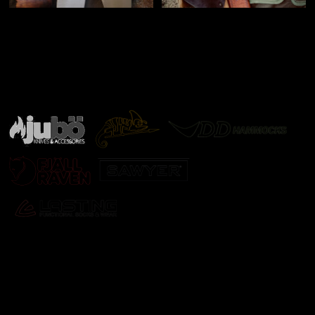
Značky ověřené samotnou přírodou
další značky
Odebírat newsletter