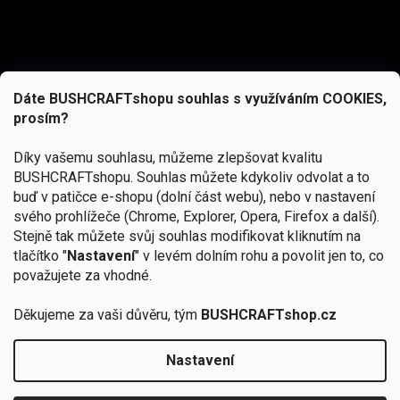
Dáte BUSHCRAFTshopu souhlas s využíváním COOKIES,
prosím?
Díky vašemu souhlasu, můžeme zlepšovat kvalitu
BUSHCRAFTshopu.
Souhlas můžete kdykoliv odvolat a to
buď v patičce e-shopu (dolní část webu), nebo v nastavení
svého prohlížeče (Chrome, Explorer, Opera, Firefox a další).
Stejně tak můžete svůj souhlas modifikovat kliknutím na
tlačítko "
Nastavení
" v levém dolním rohu a povolit jen to, co
Přihlásit se
považujete za vhodné.
Vložením e-mailu souhlasíte s
Děkujeme za vaši důvěru, tým
BUSHCRAFTshop.cz
podmínkami ochrany osobních údajů
Nastavení
Od 27.7. - 7.8. bude prodejna v Praze uzavřena.
Copyright 2026
BUSHCRAFTshop.cz
. Všechna práva
🏕️ Kupte do 12. 8. jakýkoliv produkt JuBö a
vyhrazena.
Upravit nastavení cookies