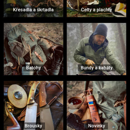
Křesadla a škrtadla
Celty a plachty
Batohy
Bundy a kabáty
Brousky
Novinky