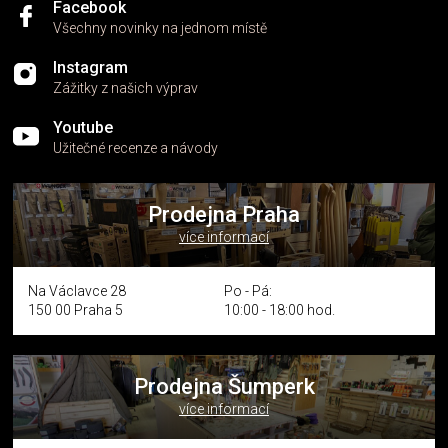
Facebook
Všechny novinky na jednom místě
Instagram
Zážitky z našich výprav
Youtube
Užitečné recenze a návody
Prodejna Praha
více informací
Na Václavce 28
Po - Pá:
150 00 Praha 5
10:00 - 18:00 hod.
Prodejna Šumperk
více informací