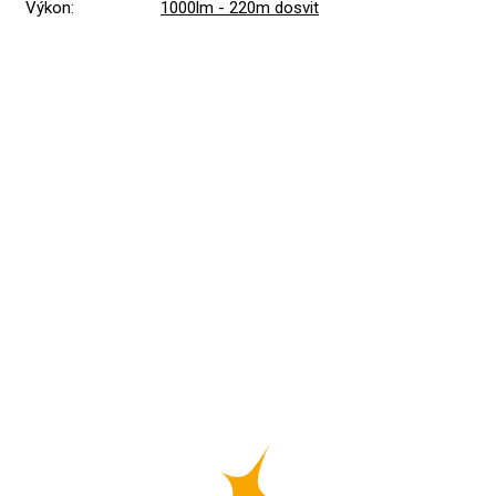
Výkon
:
1000lm - 220m dosvit
Přidat hodnocení