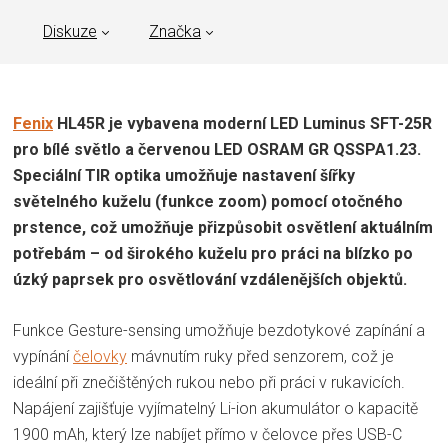
Diskuze
Značka
Fenix
HL45R je vybavena moderní LED Luminus SFT-25R
pro bílé světlo a červenou LED OSRAM GR QSSPA1.23.
Speciální TIR optika umožňuje nastavení šířky
světelného kuželu (funkce zoom) pomocí otočného
prstence, což umožňuje přizpůsobit osvětlení aktuálním
potřebám – od širokého kuželu pro práci na blízko po
úzký paprsek pro osvětlování vzdálenějších objektů.
Funkce Gesture-sensing umožňuje bezdotykové zapínání a
vypínání
čelovky
mávnutím ruky před senzorem, což je
ideální při znečištěných rukou nebo při práci v rukavicích.
Napájení zajišťuje vyjímatelný Li-ion akumulátor o kapacitě
1900 mAh, který lze nabíjet přímo v čelovce přes USB-C