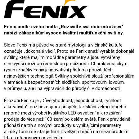
Fenix podle svého motta „Rozsviťte svá dobrodružství“
nabízí zákazníkům vysoce kvalitní multifunkční svítilny.
Slovo Fenix má původ ve staré mytologii a v čínské kultuře
označuje „dokonalé věci“. Proto se Fenix snaží vyrábět dokonalé
svítilny, které mají mimořádné parametry a jsou vytvářeny
s nejvyšší možnou řemeslnou precizností. Charakteristickým
rysem značky Fenix je inovativní přístup a použití těch
nejnovějších technologií. Svítilny spolehlivě slouží profesionálům
v armádě a bezpečnostních složkách, sportovcům, lovcům,
v průmyslu, ale i na výpravách do přírody či v domácnosti.
Filozofií Fenixu je „Důvěryhodnost, jednoduchost, rychlost
a kreativita“, což bezesporu přispělo k získání velmi dobrého
renomé mezi výrobci kvalitního LED osvětlení a k rozšíření
prodeje do více než 100 zemí po celém světě. Fenix pravidelně
přichází na trh s novými produkty s vynikajícími parametry
a i díky tomu se stal jedním z velkých hráčů na mezinárodním
trhu s přenosným osvětlením.