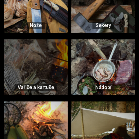
Nože
Sekery
Vařiče a kartuše
Nádobí