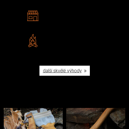
2 kamenné prodejny
Navštivte nás v Praze a
Šumperku
Vlastní značka JuBö
Poctivá ruční výroba v ČR
další skvělé výhody
Užijte si to v přírodě
Vybavení, na které spoléháte nejčastěji