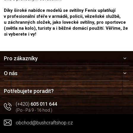
Díky široké nabídce modelů se svítilny Fenix uplatňují
v profesionální sféře v armádě, policii, vězeňské službě,
u záchranných složek, jako lovecké svítilny, pro sportovce
(světla na kolo), turisty a i běžné domácí použití. Věříme, že
si vyberete i vy!
Z
Pro zákazníky
á
p
a
O nás
t
í
Potřebujete poradit?
(+420)
605 011 644
(Po - Pá 9 - 16 hod.)
obchod@bushcraftshop.cz