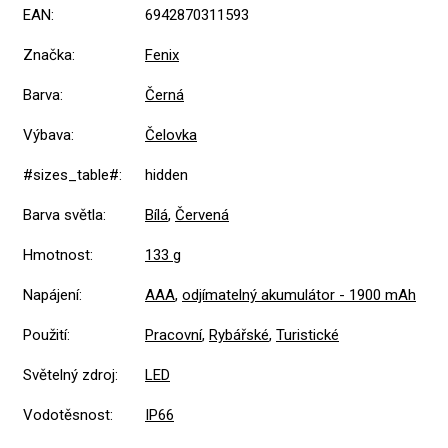
EAN
:
6942870311593
Značka
:
Fenix
Barva
:
Černá
Výbava
:
Čelovka
#sizes_table#
:
hidden
Barva světla
:
Bílá
,
Červená
Hmotnost
:
133 g
Napájení
:
AAA
,
odjímatelný akumulátor - 1900 mAh
Použití
:
Pracovní
,
Rybářské
,
Turistické
Světelný zdroj
:
LED
Vodotěsnost
:
IP66