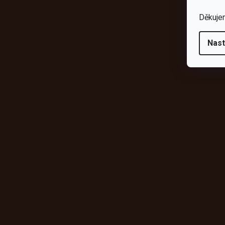
Děkuje
Nast
Odebírat newsletter
Vložte svůj e-mail a my vám budeme zasílat informace o novýc
shopu.
E-mail