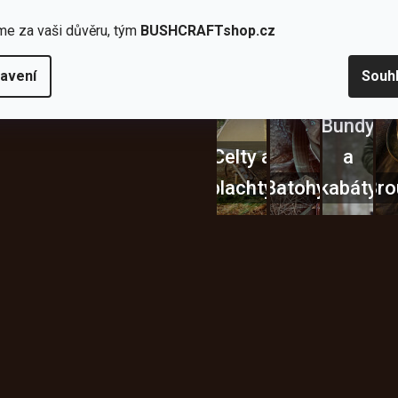
Nože
Sekery
kartuše
Ná
me za vaši důvěru, tým
BUSHCRAFTshop.cz
avení
Souh
Bundy
Celty a
a
plachty
Batohy
kabáty
Bro
Instagram
h produktech na našem e-