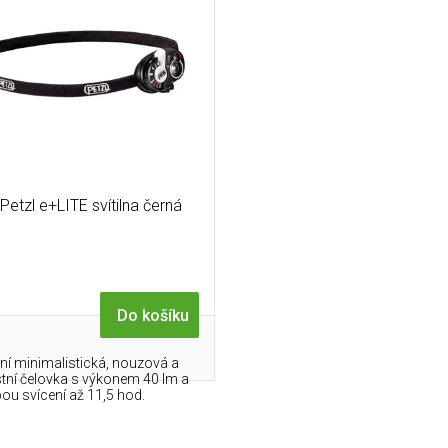
Petzl e+LITE svítilna černá
Do košíku
í minimalistická, nouzová a
tní čelovka s výkonem 40 lm a
ou svícení až 11,5 hod.
O