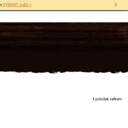
m.
VYBRAT JuBö »
1
položek celkem