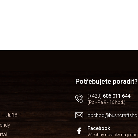
v
l
á
d
a
c
í
p
r
v
k
y
v
ý
Potřebujete poradit?
p
i
(+420)
605 011 644
s
u
(Po - Pá 9 - 16 hod.)
 — JuBö
obchod@bushcraftsho
kendy
Facebook
rtál
Všechny novinky na jedn