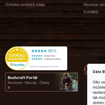
Ochrana osobních údajů
Recenze ob
Kontakty
Rád
pře
zku
Dáte B
Por
vám
Bushcraft Portál
výb
Díky v
Recenze - Návody - Články
můžete 
nastave
da
tak můž
dolním 