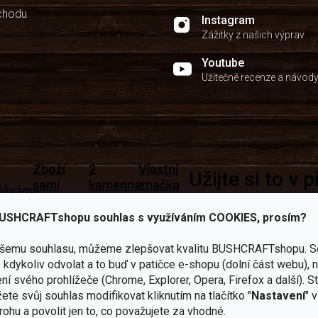
chodu
Instagram
Zážitky z našich výprav
Youtube
Užitečné recenze a návod
Zboží
2
Vlastní
i
Užijte si to v 
sami
kamenné
značka
dáváme
testujeme
prodejny
JuBö
Vybavení, na které spoléhát
šenosti
USHCRAFTshopu souhlas s využíváním COOKIES, prosím?
U nás
Navštivte
Poctivá
adíme
nekoupíte
nás v
ruční
 s
„zajíce v
Praze a
výroba
ěrem
ašemu souhlasu, můžeme zlepšovat kvalitu BUSHCRAFTshopu.
S
pytli“
Šumperku
v ČR
kdykoliv odvolat a to buď v patičce e-shopu (dolní část webu), 
Vařiče
ní svého prohlížeče (Chrome, Explorer, Opera, Firefox a další). S
lší skvělé výhody
ete svůj souhlas modifikovat kliknutím na tlačítko "
Nastavení
" 
a
rohu a povolit jen to, co považujete za vhodné.