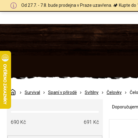
Přejít
Od 27.7. - 7.8. bude prodejna v Praze uzavřena. 🏕️ Kupte do 
na
obsah
Domů
Survival
Spaní v přírodě
Svítilny
Čelovky
Čel
Ř
P
a
Doporučuje
o
z
s
e
V
t
690
Kč
691
Kč
n
ý
r
í
p
a