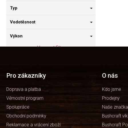
Typ
Vodotěsnost
Výkon
Vymazat filtry
Z
á
Položek k zobrazení:
1
p
a
t
Pro zákazníky
O nás
í
Doprava a platba
Kdo jsme
Věrnostní program
Prodejny
Spolupráce
Naše značka
Obchodní podmínky
Bushcraft ví
Reklamace a vrácení zboží
Bushcraft Po