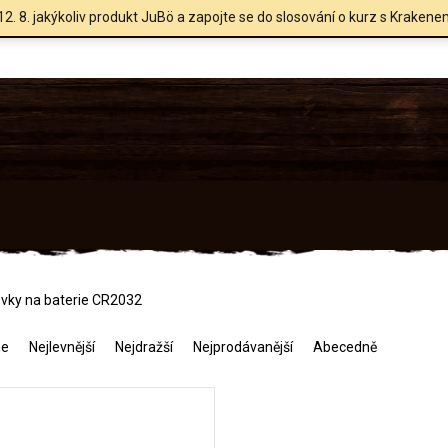
12. 8. jakýkoliv produkt JuBö a zapojte se do slosování o kurz s Krakene
ovky na baterie CR2032
me
Nejlevnější
Nejdražší
Nejprodávanější
Abecedně