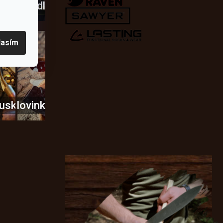
dobí
škrtadla
lasím
usky
Novinky