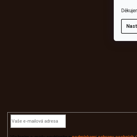
Děkuje
Nast
Odebírat newsletter
Vložením e-mailu souhlasíte s
podmínkami ochrany osobních 