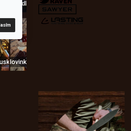
dobí
škrtadla
lasím
usky
Novinky