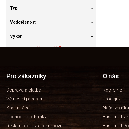
Typ
Vodotěsnost
Výkon
Vymazat filtry
Z
á
Položek k zobrazení:
2
p
a
t
Pro zákazníky
O nás
í
Doprava a platba
Kdo jsme
Věrnostní program
Prodejny
Spolupráce
Naše značka
Obchodní podmínky
Bushcraft ví
Reklamace a vrácení zboží
Bushcraft Po