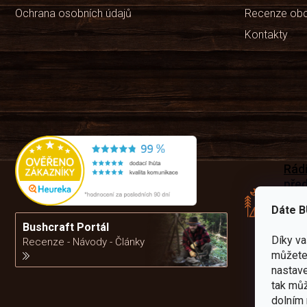
Ochrana osobních údajů
Recenze ob
Kontakty
Rád
pře
zku
Dáte B
Por
vám
Bushcraft Portál
výb
Díky v
Recenze - Návody - Články
můžete 
nastave
da
tak můž
dolním 