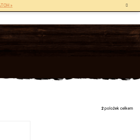
TOH »
2
položek celkem