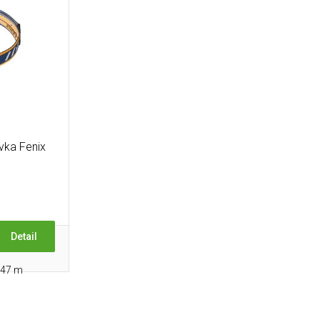
vka Fenix
Detail
147 m