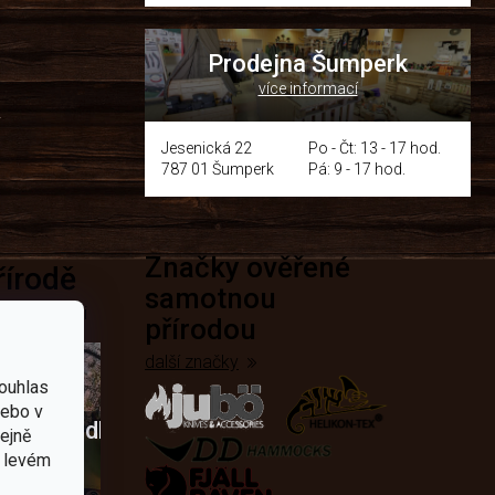
Prodejna Šumperk
více informací
y
Jesenická 22
Po - Čt: 13 - 17 hod.
787 01 Šumperk
Pá: 9 - 17 hod.
Značky ověřené
přírodě
samotnou
e nejčastěji
přírodou
další značky
ouhlas
nebo v
Křesadla
tejně
v levém
a