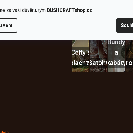
Nože
Sekery
kartuše
Ná
me za vaši důvěru, tým
BUSHCRAFTshop.cz
avení
Souh
Bundy
Celty a
a
plachty
Batohy
kabáty
Bro
Instagram
údajů