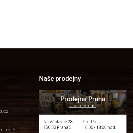
Naše prodejny
Prodejna Praha
více informací
p.cz
Na Václavce 28
Po - Pá:
150 00 Praha 5
10:00 - 18:00 hod.
om místě