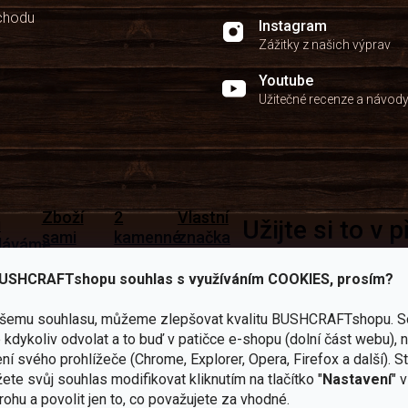
chodu
Instagram
Zážitky z našich výprav
Youtube
Užitečné recenze a návod
Zboží
2
Vlastní
i
Užijte si to v 
sami
kamenné
značka
dáváme
testujeme
prodejny
JuBö
Vybavení, na které spoléhát
šenosti
USHCRAFTshopu souhlas s využíváním COOKIES, prosím?
U nás
Navštivte
Poctivá
adíme
nekoupíte
nás v
ruční
 s
„zajíce v
Praze a
výroba
ěrem
ašemu souhlasu, můžeme zlepšovat kvalitu BUSHCRAFTshopu.
S
pytli“
Šumperku
v ČR
kdykoliv odvolat a to buď v patičce e-shopu (dolní část webu), 
Vařiče
ní svého prohlížeče (Chrome, Explorer, Opera, Firefox a další). S
lší skvělé výhody
ete svůj souhlas modifikovat kliknutím na tlačítko "
Nastavení
" 
a
rohu a povolit jen to, co považujete za vhodné.