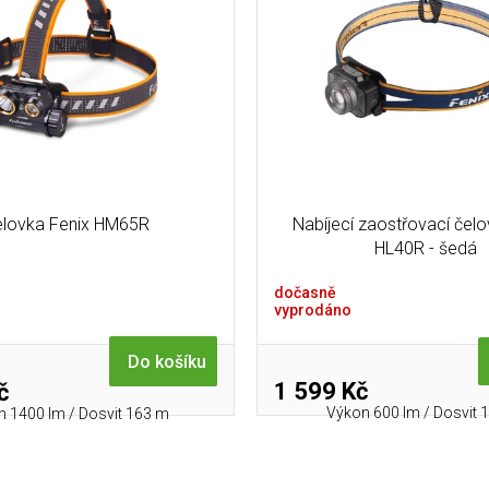
elovka Fenix HM65R
Nabíjecí zaostřovací čelo
HL40R - šedá
dočasně
vyprodáno
Do košíku
1 599 Kč
č
Výkon 600 lm / Dosvit 
 1400 lm / Dosvit 163 m
O