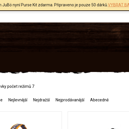
m JuBö nyní Purse Kit zdarma. Připraveno je pouze 50 dárků.
VYBRAT BA
vky počet režimů 7
me
Nejlevnější
Nejdražší
Nejprodávanější
Abecedně