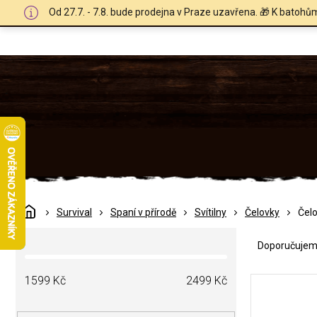
Přejít
Od 27.7. - 7.8. bude prodejna v Praze uzavřena. 🎁 K batohů
na
obsah
Domů
Survival
Spaní v přírodě
Svítilny
Čelovky
Čelo
Ř
P
a
Doporučuje
o
z
s
e
V
t
1599
Kč
2499
Kč
n
ý
r
í
p
a