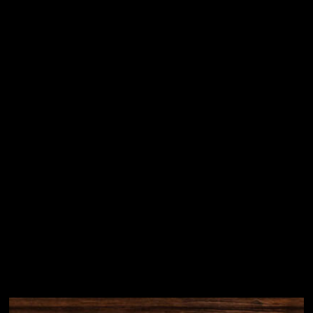
Vložením e-mailu souhlasíte s
podmínkami ochrany
osobních údajů
Přihlásit se
Instagram