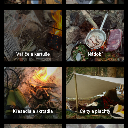
Vařiče a kartuše
Nádobí
Křesadla a škrtadla
Celty a plachty