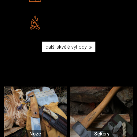
Šumperku
Vlastní značka JuBö
Poctivá ruční výroba v ČR
další skvělé výhody
Užijte si to v přírodě
Vybavení, na které spoléháte nejčastěji
Nože
Sekery