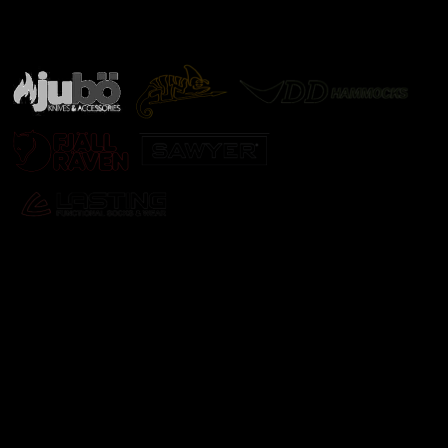
Značky ověřené samotnou přírodou
další značky
Odebírat newsletter
Vložte svůj e-mail a my vám budeme zasílat informace o
nových produktech na našem e-shopu.
E-mail