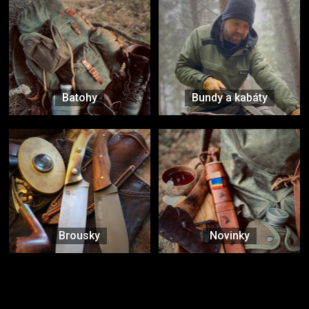
Batohy
Bundy a kabáty
Brousky
Novinky