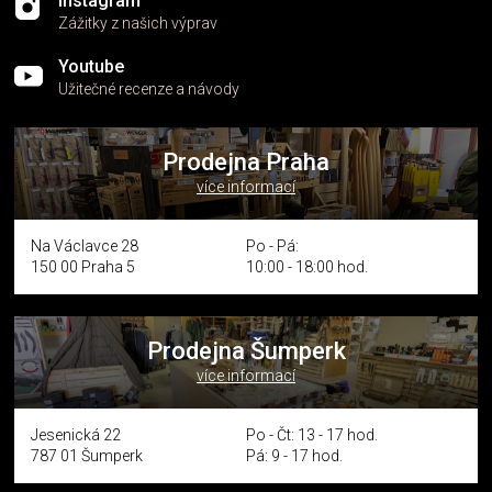
Instagram
Zážitky z našich výprav
Youtube
Užitečné recenze a návody
Prodejna Praha
více informací
Na Václavce 28
Po - Pá:
150 00 Praha 5
10:00 - 18:00 hod.
Prodejna Šumperk
více informací
Jesenická 22
Po - Čt: 13 - 17 hod.
787 01 Šumperk
Pá: 9 - 17 hod.