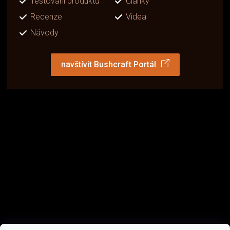
Testování produktů
Články
Recenze
Videa
Návody
navštívit Bushcraft Portál