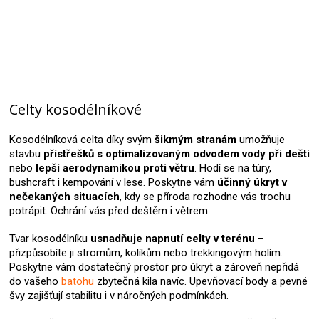
Celty kosodélníkové
Kosodélníková celta díky svým
šikmým stranám
umožňuje
stavbu
přístřešků s optimalizovaným odvodem vody při dešti
nebo
lepší aerodynamikou proti větru
. Hodí se na túry,
bushcraft i kempování v lese. Poskytne vám
účinný úkryt v
nečekaných situacích
, kdy se příroda rozhodne vás trochu
potrápit. Ochrání vás před deštěm i větrem.
Tvar kosodélníku
usnadňuje napnutí celty v terénu
–
přizpůsobíte ji stromům, kolíkům nebo trekkingovým holím.
Poskytne vám dostatečný prostor pro úkryt a zároveň nepřidá
do vašeho
batohu
zbytečná kila navíc. Upevňovací body a pevné
švy zajišťují stabilitu i v náročných podmínkách.