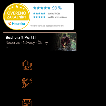
Bushcraft Portál
Recenze - Návody - Články
Rádi předáváme zkušenosti
Poradíme vám s výběrem
Zboží sami testujeme
U nás nekoupíte „zajíce v pytli“
2 kamenné prodejny
Navštivte nás v Praze a