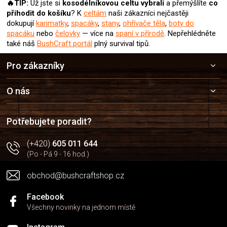
🔥TIP:
Už jste si
kosodélníkovou celtu
vybrali
a přemýšlíte
co
přihodit do košíku
? K
celtám
naši zákazníci nejčastěji
dokupují
karimatky
,
spacáky
,
stany
,
ohřívače těla
,
boty do
spacáku
nebo
čelovky
— více na
spaní v přírodě
. Nepřehlédněte
také náš
BushCraft portál
plný survival tipů.
Z
Pro zákazníky
á
p
a
O nás
t
í
Potřebujete poradit?
(+420)
605 011 644
(Po - Pá 9 - 16 hod.)
obchod@bushcraftshop.cz
Facebook
Všechny novinky na jednom místě