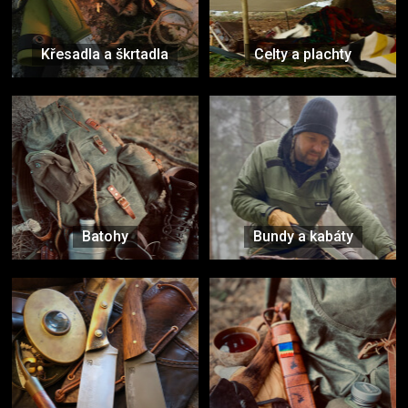
Křesadla a škrtadla
Celty a plachty
Batohy
Bundy a kabáty