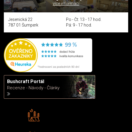
více informací
Jesenická 22
Po - Čt: 13 - 17 hod.
787 01 Šumperk
Pá: 9 - 17 hod.
Bushcraft Portál
Recenze - Návody - Články
Rádi předáváme zkušenosti
Poradíme vám s výběrem