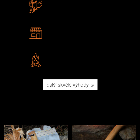
Zboží sami testujeme
U nás nekoupíte „zajíce v pytli“
2 kamenné prodejny
Navštivte nás v Praze a
Šumperku
Vlastní značka JuBö
Poctivá ruční výroba v ČR
další skvělé výhody
Užijte si to v přírodě
Vybavení, na které spoléháte nejčastěji