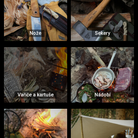
Nože
Sekery
Vařiče a kartuše
Nádobí