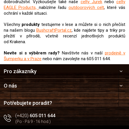
dobrodružství. Vyzkoušejte také naše
celty Jurek
nebo
celty
p
EAGLE Products,
nabízíme řadu
outdoorových celt
, které vás
r
ochrání v každé situaci.
v
k
Všechny
produkty
testujeme v lese a můžete si o nich přečíst
y
v
na našem blogu
BushcraftPortal.cz
, kde najdete tipy a triky pro
ý
přežití v přírodě, včetně recenzí jednotlivých produktů
p
od Krakena.
i
s
Nevíte si s výběrem rady?
Navštivte nás v naší
prodejně v
u
Šumperku a v Praze
nebo nám zavolejte na 605 011 644.
Z
Pro zákazníky
á
p
a
O nás
t
í
Potřebujete poradit?
(+420)
605 011 644
(Po - Pá 9 - 16 hod.)