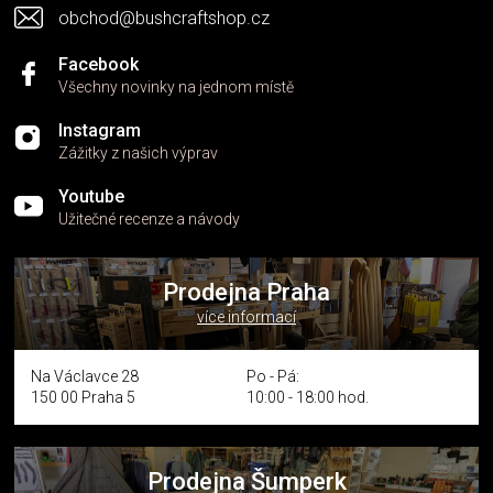
obchod@bushcraftshop.cz
Facebook
Všechny novinky na jednom místě
Instagram
Zážitky z našich výprav
Youtube
Užitečné recenze a návody
Prodejna Praha
více informací
Na Václavce 28
Po - Pá:
150 00 Praha 5
10:00 - 18:00 hod.
Prodejna Šumperk