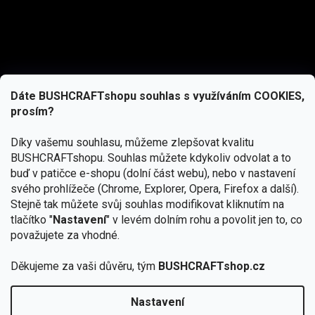
Dáte BUSHCRAFTshopu souhlas s využíváním COOKIES,
prosím?
Díky vašemu souhlasu, můžeme zlepšovat kvalitu
BUSHCRAFTshopu.
Souhlas můžete kdykoliv odvolat a to
buď v patičce e-shopu (dolní část webu), nebo v nastavení
svého prohlížeče (Chrome, Explorer, Opera, Firefox a další).
Stejně tak můžete svůj souhlas modifikovat kliknutím na
tlačítko "
Nastavení
" v levém dolním rohu a povolit jen to, co
Přihlásit se
považujete za vhodné.
Vložením e-mailu souhlasíte s
podmínkami ochrany osobních údajů
Děkujeme za vaši důvěru, tým
BUSHCRAFTshop.cz
Nastavení
Od 27.7. - 7.8. bude prodejna v Praze uzavřena.