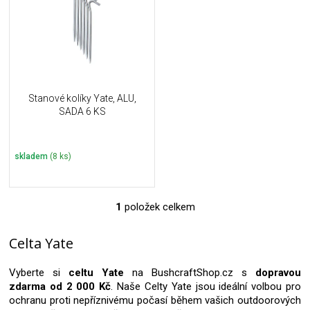
i
k
s
t
p
ů
r
o
d
u
Stanové kolíky Yate, ALU,
k
SADA 6 KS
t
ů
skladem
(8 ks)
1
položek celkem
O
v
l
Celta Yate
á
d
Vyberte si
celtu Yate
na BushcraftShop.cz s
dopravou
a
zdarma od 2 000 Kč
. Naše Celty Yate jsou ideální volbou pro
c
ochranu proti nepříznivému počasí během vašich outdoorových
í