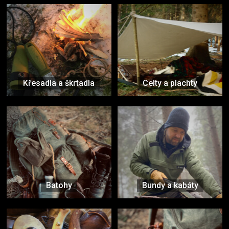
Křesadla a škrtadla
Celty a plachty
Batohy
Bundy a kabáty