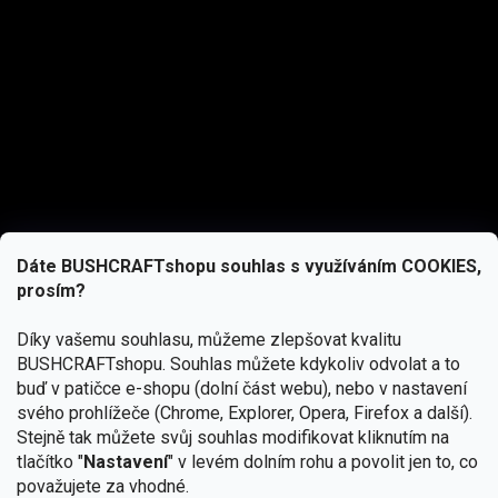
Dáte BUSHCRAFTshopu souhlas s využíváním COOKIES,
prosím?
Díky vašemu souhlasu, můžeme zlepšovat kvalitu
BUSHCRAFTshopu.
Souhlas můžete kdykoliv odvolat a to
buď v patičce e-shopu (dolní část webu), nebo v nastavení
svého prohlížeče (Chrome, Explorer, Opera, Firefox a další).
Stejně tak můžete svůj souhlas modifikovat kliknutím na
tlačítko "
Nastavení
" v levém dolním rohu a povolit jen to, co
Přihlásit se
považujete za vhodné.