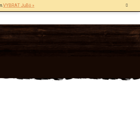
m.
VYBRAT JuBö »