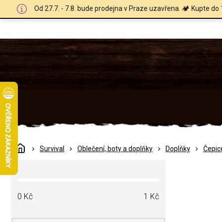
Přejít
Od 27.7. - 7.8. bude prodejna v Praze uzavřena. 🏕️ Kupte do 
na
obsah
Domů
Survival
Oblečení, boty a doplňky
Doplňky
Čepic
P
o
s
t
0
Kč
1
Kč
r
a