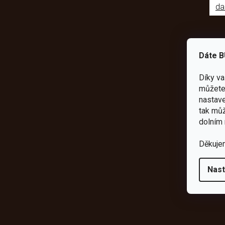
da
Dáte B
Díky v
můžete 
nastave
tak můž
dolním 
Děkuje
Nast
Odebírat newsletter
Vložte svůj e-mail a my vám budeme zasílat informace o novýc