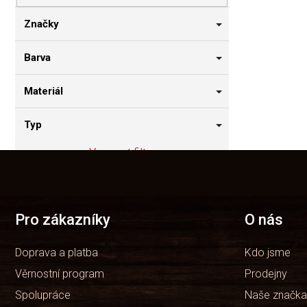
n
n
Značky
í
p
Barva
a
n
Materiál
e
l
Typ
Vymazat filtry
Z
á
Položek k zobrazení:
0
p
a
t
Pro zákazníky
O nás
í
Doprava a platba
Kdo jsme
Věrnostní program
Prodejny
Spolupráce
Naše značka