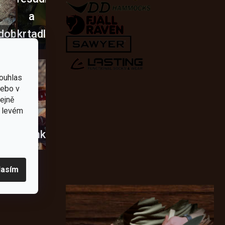
a
dobí
škrtadla
ouhlas
nebo v
tejně
v levém
usky
Novinky
lasím