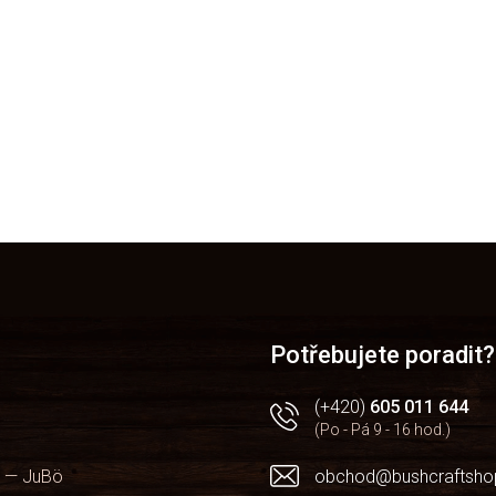
Potřebujete poradit?
(+420)
605 011 644
(Po - Pá 9 - 16 hod.)
 — JuBö
obchod@bushcraftsho