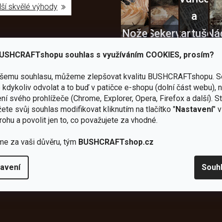
lší skvělé výhody
a
Nože
Sekery
kartuše
Ná
USHCRAFTshopu souhlas s využíváním COOKIES, prosím?
ašemu souhlasu, můžeme zlepšovat kvalitu BUSHCRAFTshopu.
S
kdykoliv odvolat a to buď v patičce e-shopu (dolní část webu), 
Bundy
ní svého prohlížeče (Chrome, Explorer, Opera, Firefox a další). S
ete svůj souhlas modifikovat kliknutím na tlačítko "
Nastavení
" 
Celty a
a
rohu a povolit jen to, co považujete za vhodné.
plachty
Batohy
kabáty
Bro
me za vaši důvěru, tým
BUSHCRAFTshop.cz
avení
Souh
Instagram
h produktech na našem e-