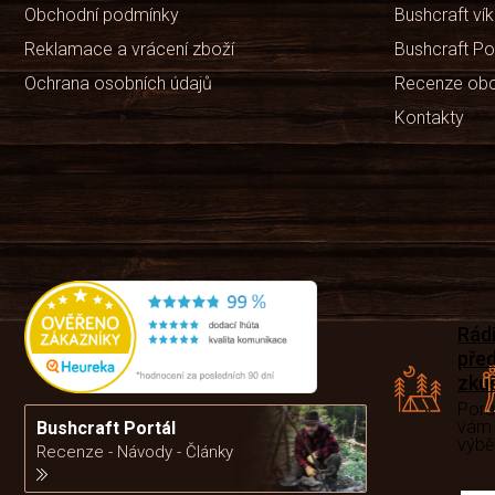
Obchodní podmínky
Bushcraft ví
Reklamace a vrácení zboží
Bushcraft Po
Ochrana osobních údajů
Recenze ob
Kontakty
Rád
pře
zku
Por
vám
Bushcraft Portál
výb
Recenze - Návody - Články