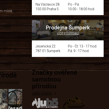
Na Václavce 28
Po - Pá:
150 00 Praha 5
10:00 - 18:00 hod.
om místě
Prodejna Šumperk
více informací
y
Jesenická 22
Po - Čt: 13 - 17 hod.
787 01 Šumperk
Pá: 9 - 17 hod.
Značky ověřené
přírodě
samotnou
e nejčastěji
přírodou
další značky
Křesadla