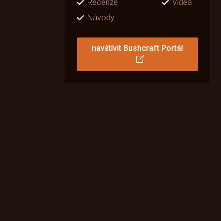
Recenze
Videa
Návody
navštívit Bushcraft Portál